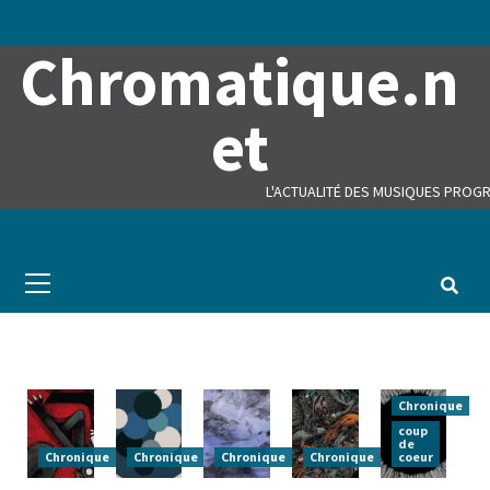
Skip
to
Chromatique.n
content
et
L'ACTUALITÉ DES MUSIQUES PROGR
Primary
Menu
Chronique
coup
de
Chronique
Chronique
Chronique
Chronique
coeur