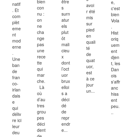
bien
être
e,
natif
avoi
con
s
c'est
. Et
r été
nu :
surn
bien
com
mis
on
atur
Vola
plèt
sur
ne
els
.
eme
pied
cha
plut
Hist
nt
en
nge
ôt
oriq
mod
quali
pas
mali
uem
erne
té
une
cieu
ent
.
de
rece
x
djen
Une
quat
tte
dont
t, les
ban
uor,
qui
l’oct
Dan
de
est
mar
uor
ois
fran
à ce
che.
brux
s'affr
co-
jour
Là
elloi
anc
irlan
un...
où
s a
hiss
dais
d’au
déci
ent
e
tres
dé
peu.
qui
grou
de
..
déliv
pes
repr
re ici
déci
endr
leur
dent
e...
deu
de...