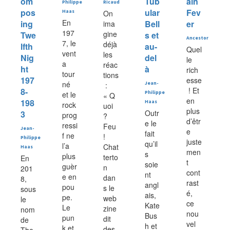
om
Tub
ain
Philippe
Ricaud
pos
ular
Fev
Haas
On
En
ing
Bell
er
ima
197
gine
Twe
s et
Ancestor
7, le
déjà
lfth
au-
Quel
vent
les
Nig
del
le
a
réac
ht
à
rich
tour
tions
197
esse
né
:
Jean-
! Et
8-
et le
Philippe
« Q
en
198
Haas
rock
uoi
plus
Outr
3
prog
?
d’êtr
e le
ressi
Feu
Jean-
e
fait
f ne
!
Philippe
juste
qu’il
l’a
Chat
Haas
men
s
plus
terto
En
t
soie
guèr
n
201
cont
nt
e en
dan
8,
rast
angl
pou
s le
sous
é,
ais,
pe.
web
le
ce
Kate
Le
zine
nom
nou
Bus
pun
dit
de
vel
h et
k et
des
The