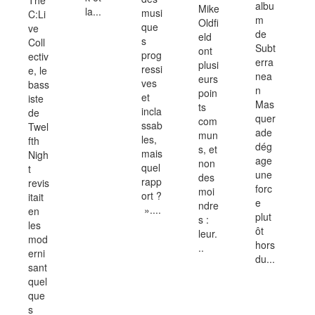
albu
Mike
la...
musi
C:Li
m
Oldfi
que
ve
de
eld
s
Coll
Subt
ont
prog
ectiv
erra
plusi
ressi
e, le
nea
eurs
ves
bass
n
poin
et
iste
Mas
ts
incla
de
quer
com
ssab
Twel
ade
mun
les,
fth
dég
s, et
mais
Nigh
age
non
quel
t
une
des
rapp
revis
forc
moi
ort ?
itait
e
ndre
»....
en
plut
s :
les
ôt
leur.
mod
hors
..
erni
du...
sant
quel
que
s