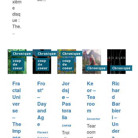
xièm
e
disq
ue :
The.
..
Chronique
Chronique
Chronique
coup
coup
coup
de
de
de
coeur
coeur
coeur
Chronique
Chronique
Fra
Fro
Jor
Ke
Ric
ctal
st*
dsj
or –
har
Uni
–
ø –
Tea
d
ver
Day
Pas
roo
Bar
se
and
tora
m
bier
–
Ag
lia
i –
Ancestor
The
e
Un
Tear
CHFAB
Imp
der
oom
Troi
Florent
ass
a