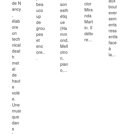
aux
de N
ctor
bea
son
boul
ancy
Mira
uco
esth
ever
,
nda
up
étiq
sem
élab
Mart
de
ue
ents
ore
in. Il
grou
(Ha
ress
un
déliv
pes
mm
entis
tech
re...
et
ond,
face
nical
enc
Mell
à
deat
ore..
otro
la...
h
.
n,
met
pian
al
o,...
de
haut
e
volé
e.
Une
musi
que
dan
s