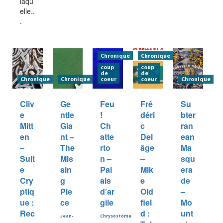
laqu
elle..
.
Chronique
Chronique
coup
coup
de
de
Chronique
Chronique
coeur
coeur
Chronique
Cliv
Ge
Feu
Fré
Su
e
ntle
!
déri
bter
Mitt
Gia
Ch
c
ran
en
nt –
atte
Del
ean
–
The
rto
âge
Ma
Suit
Mis
n –
–
squ
e
sin
Pal
Mik
era
Cry
g
ais
e
de
ptiq
Pie
d’ar
Old
–
ue :
ce
gile
fiel
Mo
Rec
d :
unt
Jean-
Chrysostome