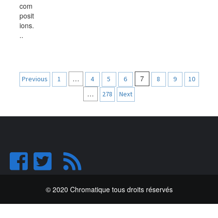
com
posit
ions.
..
Navigation
…
7
Previous
1
4
5
6
8
9
10
des
…
278
Next
articles
© 2020 Chromatique tous droits réservés