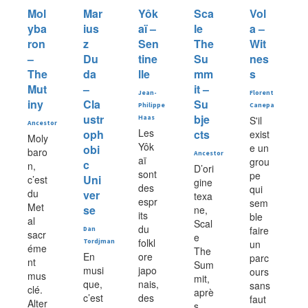
Mol
Mar
Yôk
Sca
Vol
yba
ius
aï –
le
a –
ron
z
Sen
The
Wit
–
Du
tine
Su
nes
The
da
lle
mm
s
Mut
–
it –
Jean-
Florent
iny
Cla
Su
Philippe
Canepa
ustr
bje
Haas
S'il
Ancestor
Les
oph
cts
exist
Moly
Yôk
e un
obi
baro
Ancestor
aï
grou
c
n,
D’ori
sont
pe
Uni
c’est
gine
des
qui
du
ver
texa
espr
sem
Met
se
ne,
its
ble
al
Scal
du
faire
Dan
sacr
e
folkl
Tordjman
un
éme
The
En
ore
parc
nt
Sum
musi
japo
ours
mus
mit,
que,
nais,
sans
clé.
aprè
c’est
des
faut
Alter
s