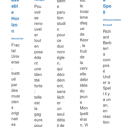
est
sièm
Canepa
abl
Spe
le
Pou
e
troisi
e
ll
voir
paru
ème
se
tion
Hor
Chrysostome
disq
reno
studi
izo
Ricaud
ue
uvel
o
n
Rich
de
er
pour
ard
Ancestor
Keor
tout
ce
Barb
Frac
, le
en
duo
ieri
tal
fruit
poss
norv
a
Univ
de
éda
égie
com
erse
la
nt
n,
pos
,
cerv
une
qui
é
instit
elle
iden
déci
Und
ué
débr
tité
dém
er a
par
idée
forte
ent,
Spel
des
du
:
sans
l il y
musi
jeun
telle
lâch
a un
cien
e
est
er
an,
s
Mon
la
un
en
origi
tpelli
gag
seul
réac
nair
érai
eure
déta
tion
es
n, Vi
pour
il de