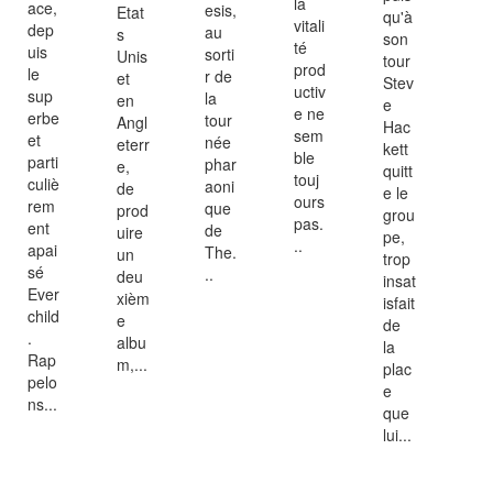
la
ace,
esis,
Etat
qu'à
vitali
dep
au
s
son
té
uis
sorti
Unis
tour
prod
le
r de
et
Stev
uctiv
sup
la
en
e
e ne
erbe
tour
Angl
Hac
sem
et
née
eterr
kett
ble
parti
phar
e,
quitt
touj
culiè
aoni
de
e le
ours
rem
que
prod
grou
pas.
ent
de
uire
pe,
..
apai
The.
un
trop
sé
..
deu
insat
Ever
xièm
isfait
child
e
de
.
albu
la
Rap
m,...
plac
pelo
e
ns...
que
lui...