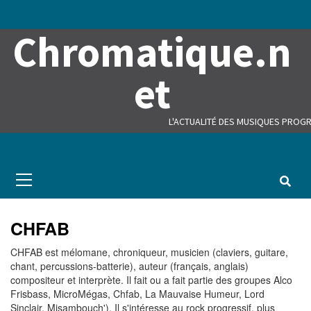
Skip
to
Chromatique.n
content
et
L'ACTUALITÉ DES MUSIQUES PROGR
Primary
Menu
CHFAB
CHFAB est mélomane, chroniqueur, musicien (claviers, guitare,
chant, percussions-batterie), auteur (français, anglais)
compositeur et interprète. Il fait ou a fait partie des groupes Alco
Frisbass, MicroMégas, Chfab, La Mauvaise Humeur, Lord
Sinclair, Misambouch'). Il s'intéresse au rock progressif, plus