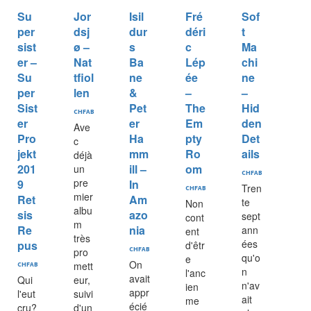
Su
Jor
Isil
Fré
Sof
per
dsj
dur
déri
t
sist
ø –
s
c
Ma
er –
Nat
Ba
Lép
chi
Su
tfiol
ne
ée
ne
per
len
&
–
–
Sist
Pet
The
Hid
CHFAB
er
er
Em
den
Ave
Pro
Ha
pty
Det
c
jekt
mm
Ro
ails
déjà
201
ill –
om
un
CHFAB
pre
9
In
Tren
CHFAB
mier
Ret
Am
te
Non
albu
sis
azo
sept
cont
m
Re
nia
ann
ent
très
ées
pus
d'êtr
pro
CHFAB
qu'o
e
On
mett
CHFAB
n
l'anc
avait
Qui
eur,
n'av
ien
appr
l'eut
suivi
ait
me
écié
cru?
d'un