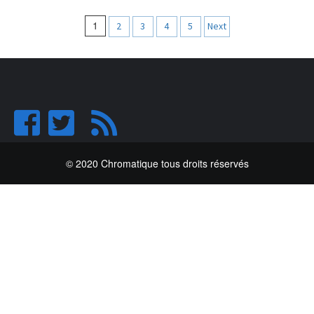
Navigation
1
2
3
4
5
Next
des
articles
© 2020 Chromatique tous droits réservés