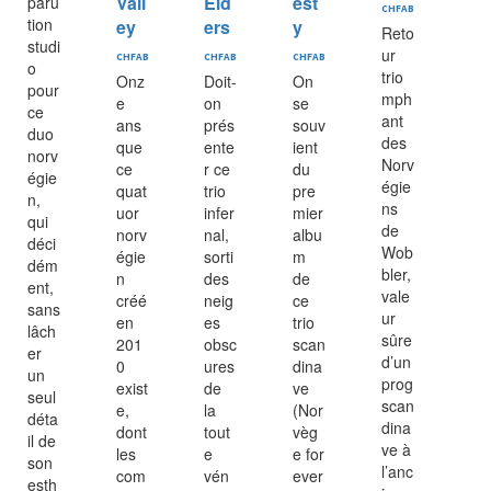
Vall
Eld
est
paru
CHFAB
tion
ey
ers
y
Reto
studi
ur
CHFAB
CHFAB
CHFAB
o
trio
Onz
Doit-
On
pour
mph
e
on
se
ce
ant
ans
prés
souv
duo
des
que
ente
ient
norv
Norv
ce
r ce
du
égie
égie
quat
trio
pre
n,
ns
uor
infer
mier
qui
de
norv
nal,
albu
déci
Wob
égie
sorti
m
dém
bler,
n
des
de
ent,
vale
créé
neig
ce
sans
ur
en
es
trio
lâch
sûre
201
obsc
scan
er
d’un
0
ures
dina
un
prog
exist
de
ve
seul
scan
e,
la
(Nor
déta
dina
dont
tout
vèg
il de
ve à
les
e
e for
son
l’anc
com
vén
ever
esth