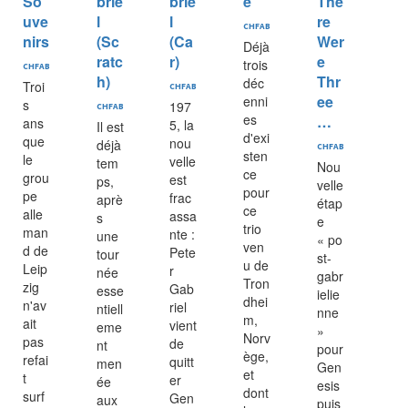
So
brie
brie
e
The
uve
l
l
re
CHFAB
nirs
(Sc
(Ca
Wer
Déjà
ratc
r)
e
trois
CHFAB
h)
Thr
déc
Troi
CHFAB
ee
enni
s
197
CHFAB
es
…
ans
5, la
Il est
d'exi
que
nou
déjà
CHFAB
sten
le
velle
tem
Nou
ce
grou
est
ps,
velle
pour
pe
frac
aprè
étap
ce
alle
assa
s
e
trio
man
nte :
une
« po
ven
d de
Pete
tour
st-
u de
Leip
r
née
gabr
Tron
zig
Gab
esse
ielie
dhei
n'av
riel
ntiell
nne
m,
ait
vient
eme
»
Norv
pas
de
nt
pour
ège,
refai
quitt
men
Gen
et
t
er
ée
esis
dont
surf
Gen
aux
puis