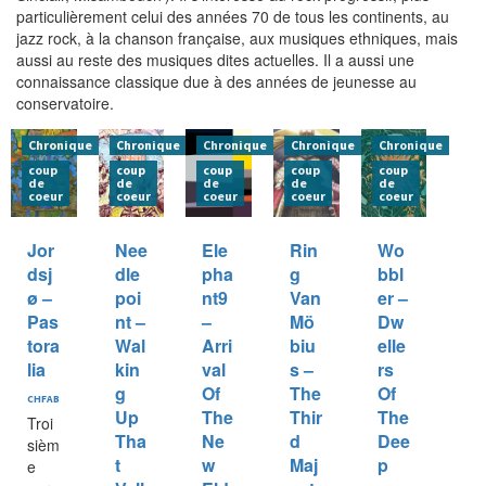
particulièrement celui des années 70 de tous les continents, au
jazz rock, à la chanson française, aux musiques ethniques, mais
aussi au reste des musiques dites actuelles. Il a aussi une
connaissance classique due à des années de jeunesse au
conservatoire.
Chronique
Chronique
Chronique
Chronique
Chronique
coup
coup
coup
coup
coup
de
de
de
de
de
coeur
coeur
coeur
coeur
coeur
Jor
Nee
Ele
Rin
Wo
dsj
dle
pha
g
bbl
ø –
poi
nt9
Van
er –
Pas
nt –
–
Mö
Dw
tora
Wal
Arri
biu
elle
lia
kin
val
s –
rs
g
Of
The
Of
CHFAB
Up
The
Thir
The
Troi
Tha
Ne
d
Dee
sièm
t
w
Maj
p
e