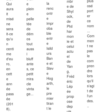
plus
mbr
la
Qui
e
osé
e de
renc
aura
plein
port
Shyl
ontr
it
e
er
ock,
e
misé
pelle
ce
de
impr
ne
tée
nom
Phil
oba
sera
de
...
har
ble
it-ce
dém
Com
mon
entr
qu'u
os
men
ie et
e
n
tout
t ne
celui
Isild
centi
auss
pas
actu
urs
me
i
le
el
Ban
d'eu
bluff
com
de
e et
ro,
ante
pren
Yan
Stev
en
s, ce
dre
g,
e
cett
petit
lors
Fréd
Hog
e
mira
qu'il
éric
arth,
ann
cle
s'agi
Lép
le
ée
vinta
t de
ée
pre
pass
ge...
l'un
prop
mier
ée
des.
ose
tiran
(201
..
dep
t le
8),
uis