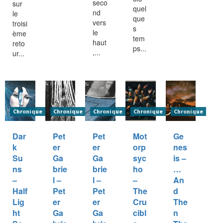
seco
sur
quel
nd
le
que
vers
troisi
s
le
ème
tem
haut
reto
ps...
,...
ur...
Chronique
Chronique
Chronique
Chronique
Chronique
Dar
Pet
Pet
Mot
Ge
k
er
er
orp
nes
Su
Ga
Ga
syc
is –
ns
brie
brie
ho
…
–
l –
l –
–
An
Half
Pet
Pet
The
d
Lig
er
er
Cru
The
ht
Ga
Ga
cibl
n