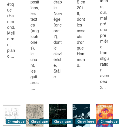
ienn
posit
érab
!) en
étiq
e,
ions,
le
201
ue
qui,
les
Norv
8,
(Ha
mal
text
ège
dont
mm
gré
es
(enc
les
ond,
une
(ang
ore
assa
Mell
pre
loph
?),
uts
otro
mièr
one
dont
d'or
n,
e
s),
le
gue
pian
tran
le
clavi
Ham
o,...
sfigu
cha
érist
mon
ratio
nt,
e,
d...
n
les
Stål
avec
guit
e...
deu
ares
x...
,...
Chronique
Chronique
Chronique
Chronique
Chronique