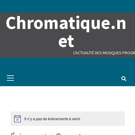
Skip
to
Chromatique.n
content
et
L'ACTUALITÉ DES MUSIQUES PROGR
Primary
Menu
Il n’y a pas de évènements à venir.