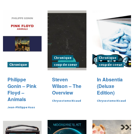
Chronique
Chronique
Chronique
coup de coeur
coup de coeur
Philippe
Steven
In Absentia
Gonin – Pink
Wilson – The
(Deluxe
Floyd –
Overview
Edition)
Animals
Chrysostome Ricaud
Chrysostome Ricaud
Jean-Philippe Haas