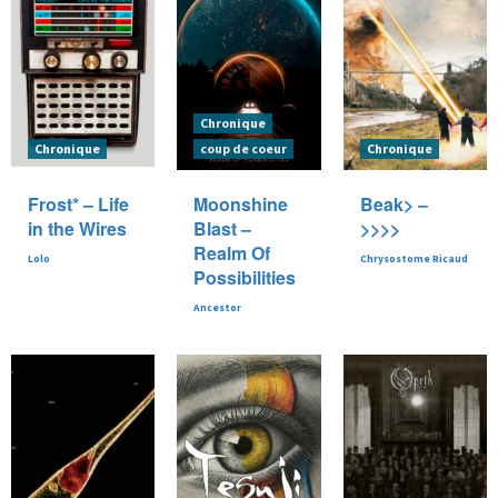
Chronique
Chronique
coup de coeur
Chronique
Frost* – Life
Moonshine
Beak> –
in the Wires
Blast –
>>>>
Realm Of
Lolo
Chrysostome Ricaud
Possibilities
Ancestor