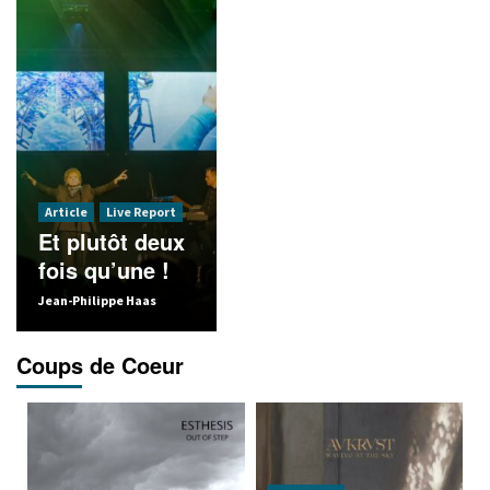
Article
Live Report
Article
Live Report
Et plutôt deux
A l’aise dans
Article
fois qu’une !
la fournaise !
Le b
Jean-Philippe Haas
Florent Canepa
Chroma
Coups de Coeur