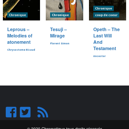
Chronique
Chronique
Chronique
coup de coeur
Leprous –
Tesuji –
Opeth – The
Melodies of
Mirage
Last Will
atonement
And
Florent Simon
Testament
Chrysostome Ricaud
Ancestor
© 2020 Chromatique tous droits réservés