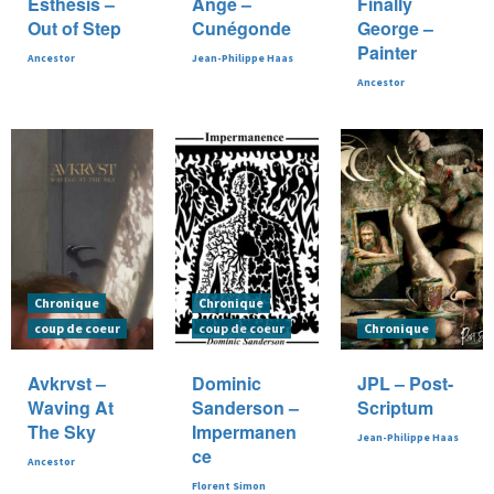
Esthesis –
Ange –
Finally
Out of Step
Cunégonde
George –
Painter
Ancestor
Jean-Philippe Haas
Ancestor
Chronique
Chronique
coup de coeur
coup de coeur
Chronique
Avkrvst –
Dominic
JPL – Post-
Waving At
Sanderson –
Scriptum
The Sky
Impermanen
Jean-Philippe Haas
ce
Ancestor
Florent Simon