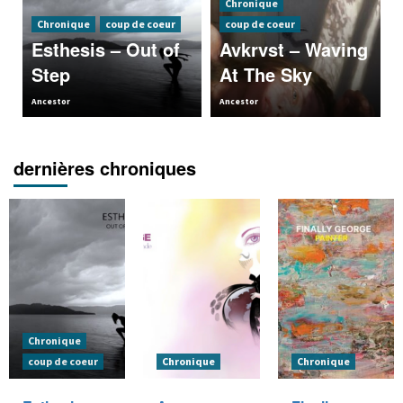
Chronique
Chronique
coup de coeur
coup de coeur
Esthesis – Out of
Avkrvst – Waving
Step
At The Sky
Ancestor
Ancestor
dernières chroniques
Chronique
coup de coeur
Chronique
Chronique