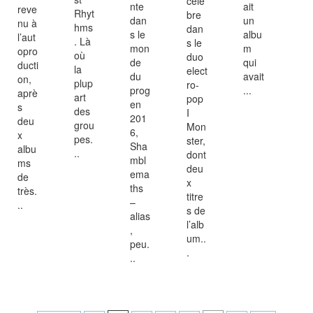
célè
nte
ait
reve
Rhyt
bre
dan
un
nu à
hms
dan
s le
albu
l’aut
. Là
s le
mon
m
opro
où
duo
de
qui
ducti
la
elect
du
avait
on,
plup
ro-
prog
...
aprè
art
pop
en
s
des
I
201
deu
grou
Mon
6,
x
pes.
ster,
Sha
albu
..
dont
mbl
ms
deu
ema
de
x
ths
très.
titre
–
..
s de
alias
l’alb
,
um..
peu.
.
..