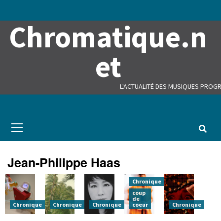
Skip
to
Chromatique.n
content
et
L'ACTUALITÉ DES MUSIQUES PROGR
Primary
Menu
Jean-Philippe Haas
Chronique
coup
de
Chronique
Chronique
Chronique
coeur
Chronique