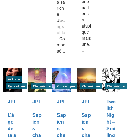
une
s sa
batt
rich
eus
e
e
disc
atypi
ogra
que
phie
mais
. Co
une.
mpo
..
sé...
Article
Entretien
Chronique
Chronique
Chronique
Chronique
JPL
JPL
JPL
JPL
Twe
–
–
–
–
lfth
L’â
Sap
Sap
Sap
Nig
ge
ien
ien
ien
ht –
de
s
s
s
Smi
rais
cha
cha
cha
ling