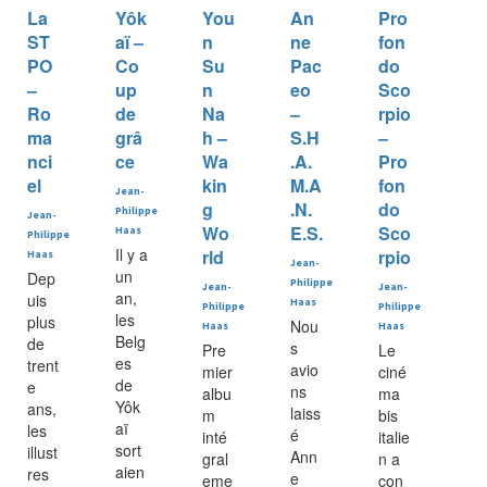
La
Yôk
You
An
Pro
ST
aï –
n
ne
fon
PO
Co
Su
Pac
do
–
up
n
eo
Sco
Ro
de
Na
–
rpio
ma
grâ
h –
S.H
–
nci
ce
Wa
.A.
Pro
el
kin
M.A
fon
Jean-
g
.N.
do
Philippe
Jean-
Wo
E.S.
Sco
Haas
Philippe
Il y a
rld
rpio
Haas
Jean-
un
Dep
Philippe
Jean-
Jean-
an,
uis
Haas
Philippe
Philippe
les
plus
Nou
Haas
Haas
Belg
de
s
Pre
Le
es
trent
avio
mier
ciné
de
e
ns
albu
ma
Yôk
ans,
laiss
m
bis
aï
les
é
inté
italie
sort
illust
Ann
gral
n a
aien
res
e
eme
con