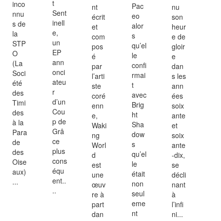
t
inco
Pac
nt
nu
Sent
nnu
eo
écrit
son
inell
s de
alor
et
heur
e,
la
s
com
e de
un
STP
qu’el
pos
gloir
EP
O
le
é
e
ann
(La
confi
par
dan
onci
Soci
rmai
l’arti
s les
ateu
été
t
ste
ann
r
des
avec
coré
ées
d’un
Timi
Brig
enn
soix
Cou
des
ht
e,
ante
p de
à la
Sha
Waki
et
Grâ
Para
dow
ng
soix
ce
de
s
Worl
ante
plus
des
qu’el
d
-dix,
cons
Oise
le
est
se
équ
aux)
était
une
décli
ent..
...
non
œuv
nant
..
seul
re à
à
eme
part
l’infi
nt
dan
ni...