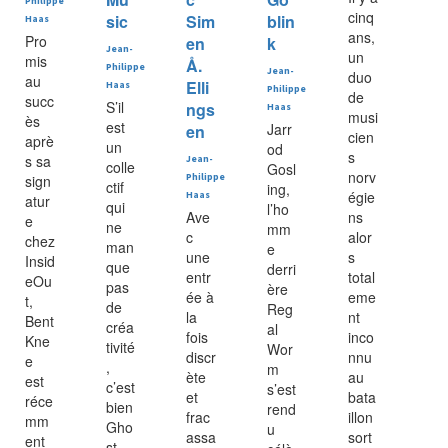
Philippe
cinq
sic
Sim
blin
Haas
ans,
Pro
en
k
Jean-
un
mis
Å.
Philippe
Jean-
duo
au
Elli
Haas
Philippe
de
succ
S’il
ngs
Haas
musi
ès
est
Jarr
en
cien
aprè
un
od
s
s sa
Jean-
colle
Gosl
norv
sign
Philippe
ctif
ing,
égie
Haas
atur
qui
l’ho
Ave
ns
e
ne
mm
c
alor
chez
man
e
une
s
Insid
que
derri
entr
total
eOu
pas
ère
ée à
eme
t,
de
Reg
la
nt
Bent
créa
al
fois
inco
Kne
tivité
Wor
discr
nnu
e
,
m
ète
au
est
c’est
s’est
et
bata
réce
bien
rend
frac
illon
mm
Gho
u
assa
sort
ent
st