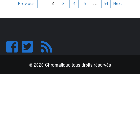
Navigation
2
…
Previous
1
3
4
5
54
Next
des
articles
© 2020 Chromatique tous droits réservés