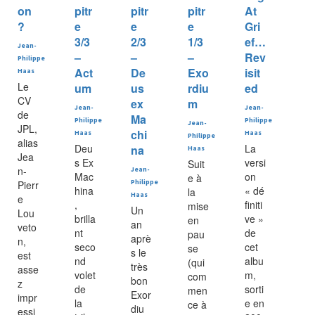
on
pitr
pitr
pitr
At
?
e
e
e
Gri
3/3
2/3
1/3
ef…
Jean-
–
–
–
Rev
Philippe
Act
De
Exo
isit
Haas
Le
um
us
rdiu
ed
CV
ex
m
Jean-
Jean-
de
Ma
Philippe
Philippe
Jean-
JPL,
chi
Haas
Haas
Philippe
alias
Deu
La
na
Haas
Jea
s Ex
versi
Suit
n-
Jean-
Mac
on
e à
Pierr
Philippe
hina
« dé
la
Haas
e
,
finiti
mise
Un
Lou
brilla
ve »
en
an
veto
nt
de
pau
aprè
n,
seco
cet
se
s le
est
nd
albu
(qui
très
asse
volet
m,
com
bon
z
de
sorti
men
Exor
impr
la
e en
ce à
diu
essi