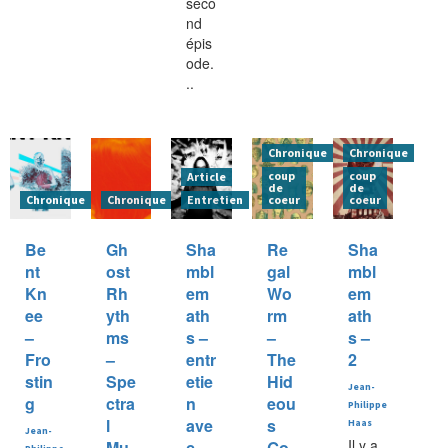
seco
nd
épis
ode.
..
Chronique
Chronique
coup
coup
Article
de
de
Chronique
Chronique
Entretien
coeur
coeur
Be
Gh
Sha
Re
Sha
nt
ost
mbl
gal
mbl
Kn
Rh
em
Wo
em
ee
yth
ath
rm
ath
–
ms
s –
–
s –
Fro
–
entr
The
2
stin
Spe
etie
Hid
Jean-
g
ctra
n
eou
Philippe
l
ave
s
Haas
Jean-
Il y a
Mu
c
Go