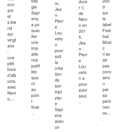
trilo
200
dure
m,
onn
gie
9
r !)
Jea
ant
Sapi
sur
de
n-
et
ens,
le
Ném
Pierr
s’éte
a pu
label
o en
e
nd
susc
Fest
201
Lou
sur
iter
ival
5,
veto
vingt
une
Musi
Jea
n
ans
imp
c
n-
pour
:
atie
n’av
Pierr
suit
une
nce
ait
e
la
plét
justif
pas
Lou
créa
hore
iée
conv
veto
tion
d’alb
qua
ainc
n a
de
ums
nt
u
pour
son
avec
au
par
suivi
tript
Nem
poin
sa
seul.
yqu
o,...
t
perti
..
e
final.
nen
Sapi
..
ce,..
ens
.
avec
un