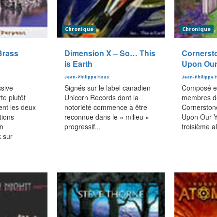
Chronique
Chronique
Brass
Dimension X – So… This
Cornerst
is Earth
Upon Our
Jean-Philippe Haas
Jean-Philippe 
sive
Signés sur le label canadien
Composé en
te plutôt
Unicorn Records dont la
membres de
ent les deux
notoriété commence à être
Cornerston
tions
reconnue dans le « milieu »
Upon Our Y
an
progressif...
troisième al
 sur