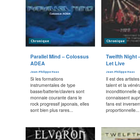
Chronique
Chronique
Parallel Mind – Colossus
Twelfth Night 
ADEA
Let Live
Jean-Philippe Haas
Jean-Philippe Haas
Si les formations
Il est des artistes
instrumentales de type
talent et la vénér
basse/batterie/claviers sont
inconditionnelle q
monnaie courante dans le
connaissent aupr
rock progressif japonais, elles
fans est inverse
sont bien plus rares...
proportionnelle...