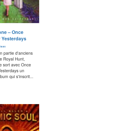
one – Once
 Yesterdays
Haas
 partie d'anciens
 Royal Hunt,
e sort avec Once
esterdays un
bum qui s'inscrit...