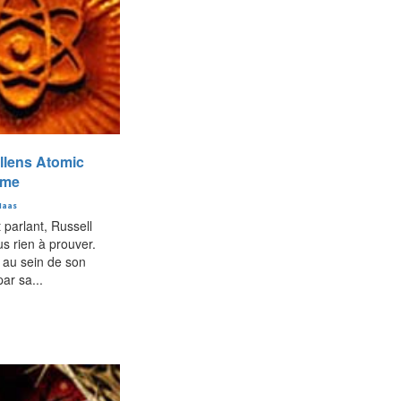
llens Atomic
ame
Haas
parlant, Russell
us rien à prouver.
 au sein de son
ar sa...