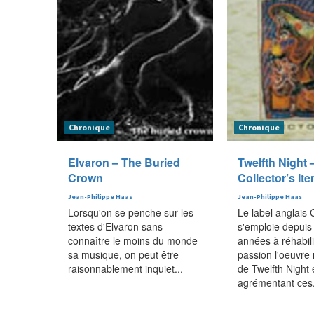
Chronique
Chronique
Elvaron – The Buried
Twelfth Night 
Crown
Collector’s It
Jean-Philippe Haas
Jean-Philippe Haas
Lorsqu'on se penche sur les
Le label anglais 
textes d'Elvaron sans
s'emploie depuis
connaître le moins du monde
années à réhabili
sa musique, on peut être
passion l'oeuvr
raisonnablement inquiet...
de Twelfth Night
agrémentant ces.