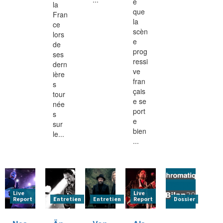
e
la
que
Fran
la
ce
scèn
lors
e
de
prog
ses
ressi
dern
ve
ière
fran
s
çais
tour
e se
née
port
s
e
sur
bien
le...
...
Live
Live
Report
Entretien
Entretien
Report
Dossier