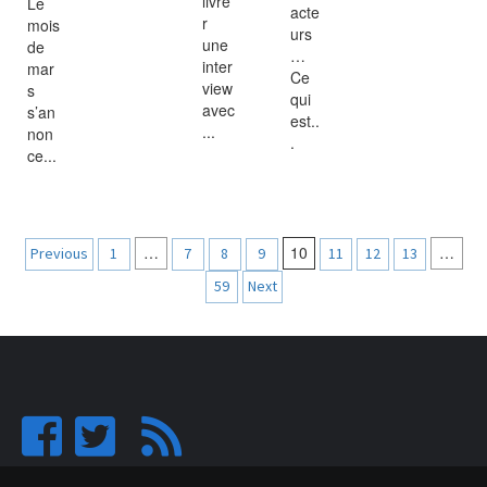
livre
Le
acte
r
mois
urs
une
de
…
inter
mar
Ce
view
s
qui
avec
s’an
est..
...
non
.
ce...
Navigation
…
10
…
Previous
1
7
8
9
11
12
13
des
59
Next
articles