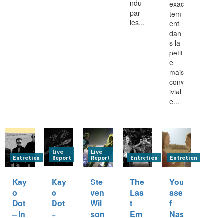
ndu
exac
par
tem
les...
ent
dan
s la
petit
e
mais
conv
ivial
e...
Live
Live
Entretien
Report
Report
Entretien
Entretien
Kay
Kay
Ste
The
You
o
o
ven
Las
sse
Dot
Dot
Wil
t
f
– In
+
son
Em
Nas