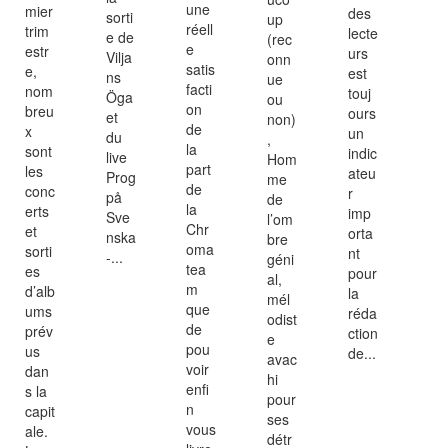
une
mier
des
sorti
up
réell
trim
lecte
e de
(rec
e
estr
urs
Vilja
onn
satis
e,
est
ns
ue
facti
nom
touj
Öga
ou
on
breu
ours
et
non)
de
x
un
du
,
la
sont
indic
live
Hom
part
les
ateu
Prog
me
de
conc
r
på
de
la
erts
imp
Sve
l’om
Chr
et
orta
nska
bre
oma
sorti
nt
-...
géni
tea
es
pour
al,
m
d’alb
la
mél
que
ums
réda
odist
de
prév
ction
e
pou
us
de...
avac
voir
dan
hi
enfi
s la
pour
n
capit
ses
vous
ale.
détr