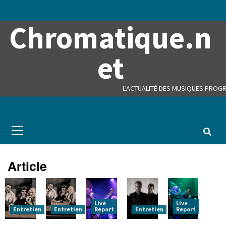
Skip
to
Chromatique.n
content
et
L'ACTUALITÉ DES MUSIQUES PROGR
Primary
Menu
Article
Live
Live
Entretien
Entretien
Report
Entretien
Report