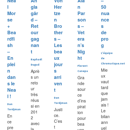
Nea
Än
Von
Ala
–
l
gla
Her
n
50
Mor
går
tze
Par
nua
se
d –
n
son
nce
+
Ret
Bro
s –
s
Bea
our
ther
Vet
de
rdfi
gag
s –
era
pro
sh
nan
Les
n’s
g
–
t
bea
Nig
L'équipe
En
ux
ht
de
Raphaël
plei
jour
Chromatique.net
Dugué
Florent
Mie
n
s
Aprè
Canepa
ux
dan
arri
s un
Gra
vaut
reto
s le
ven
nde
tard
ur
sour
Nea
t
que
très
ce
l !
Dan
jam
réus
d’ins
Tordjman
ais !
Dan
si en
pirat
Justi
Tordjman
Le
201
ion
ce.
En
bilan
2
pour
C’es
ce
ann
avec
bea
t
pre
uel
la
uco