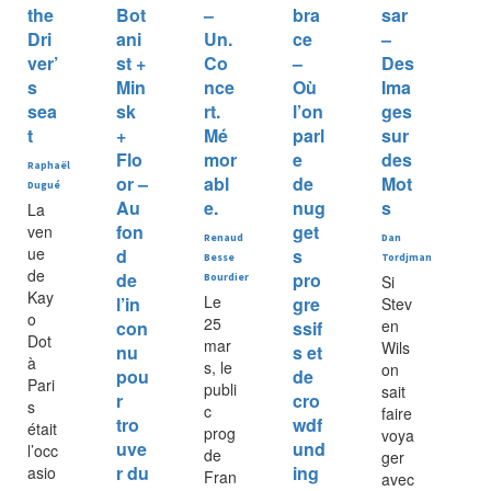
the
Bot
–
bra
sar
Dri
ani
Un.
ce
–
ver’
st +
Co
–
Des
s
Min
nce
Où
Ima
sea
sk
rt.
l’on
ges
t
+
Mé
parl
sur
Flo
mor
e
des
Raphaël
or –
abl
de
Mot
Dugué
Au
e.
nug
s
La
fon
get
ven
Renaud
Dan
ue
d
s
Besse
Tordjman
de
de
pro
Bourdier
Si
Kay
Le
l’in
gre
Stev
o
25
en
con
ssif
Dot
mar
Wils
nu
s et
à
s, le
on
pou
de
Pari
publi
sait
r
cro
s
c
faire
tro
wdf
était
prog
voya
uve
und
l’occ
de
ger
r du
ing
asio
Fran
avec