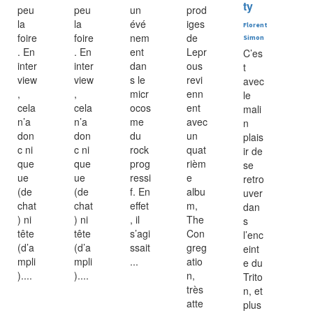
ty
peu
peu
un
prod
la
la
évé
iges
Florent
foire
foire
nem
de
Simon
. En
. En
ent
Lepr
C’es
inter
inter
dan
ous
t
view
view
s le
revi
avec
,
,
micr
enn
le
cela
cela
ocos
ent
mali
n’a
n’a
me
avec
n
don
don
du
un
plais
c ni
c ni
rock
quat
ir de
que
que
prog
rièm
se
ue
ue
ressi
e
retro
(de
(de
f. En
albu
uver
chat
chat
effet
m,
dan
) ni
) ni
, il
The
s
tête
tête
s’agi
Con
l’enc
(d’a
(d’a
ssait
greg
eint
mpli
mpli
...
atio
e du
)....
)....
n,
Trito
très
n, et
atte
plus