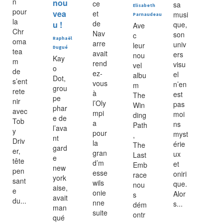
n
nou
ce
sa
Elisabeth
pour
vea
et
musi
Parnaudeau
la
de
u !
que,
Ave
Chr
Nav
son
c
Raphaël
oma
arre
univ
leur
Dugué
tea
avait
ers
nou
Kay
m
rend
visu
vel
o
de
ez-
el
albu
Dot,
s’ent
vous
n’en
m
grou
rete
à
est
The
pe
nir
l’Oly
pas
Win
phar
avec
mpi
moi
ding
e de
Tob
a
ns
Path
l’ava
y
pour
myst
,
nt
Driv
la
érie
The
gard
er,
gran
ux
Last
e
tête
d’m
et
Emb
new
pen
esse
oniri
race
york
sant
wils
que.
nou
aise,
e
onie
Alor
s
avait
du...
nne
s...
dém
man
suite
ontr
qué
...