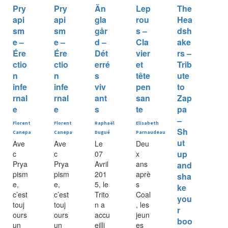
Pry
Pry
Än
Lep
The
api
api
gla
rou
Hea
sm
sm
går
s –
dsh
e –
e –
d –
Cla
ake
Ére
Ére
Dét
vier
rs –
ctio
ctio
erré
et
Trib
n
n
s
tête
ute
infe
infe
viv
pen
to
rnal
rnal
ant
san
Zap
e
e
s
te
pa
–
Florent
Florent
Raphaël
Elisabeth
Sh
Canepa
Canepa
Dugué
Parnaudeau
ut
Ave
Ave
Le
Deu
up
c
c
07
x
Prya
Prya
Avril
ans
and
pism
pism
201
aprè
sha
e,
e,
5, le
s
ke
c’est
c’est
Trito
Coal
you
touj
touj
n a
, les
r
ours
ours
accu
jeun
boo
un
un
eilli
es