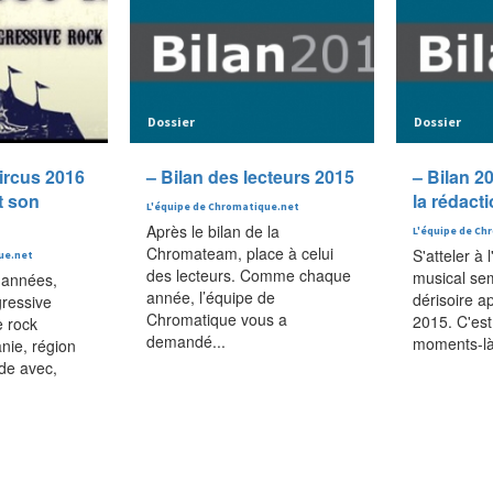
Dossier
Dossier
ircus 2016
– Bilan des lecteurs 2015
– Bilan 20
t son
la rédact
L'équipe de Chromatique.net
Après le bilan de la
L'équipe de Ch
Chromateam, place à celui
S'atteler à 
ue.net
des lecteurs. Comme chaque
musical se
 années,
année, l’équipe de
dérisoire a
gressive
Chromatique vous a
2015. C'est
e rock
demandé...
moments-là 
nie, région
de avec,