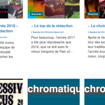
Dossier
Dossier
nnée 2018 –
– Le top de la rédaction
– Le choi
édaction
L'équipe de Chromatique.net
L'équipe de Ch
Pour beaucoup, l’année 2017
Après la ré
ue.net
a été plus réjouissante que
tour des le
été moins
2016, que ce soit avec le
leur traditi
’équipe de
retour inespéré de Pain of...
l’année éc
edoublé
coeur, coup
nicher les