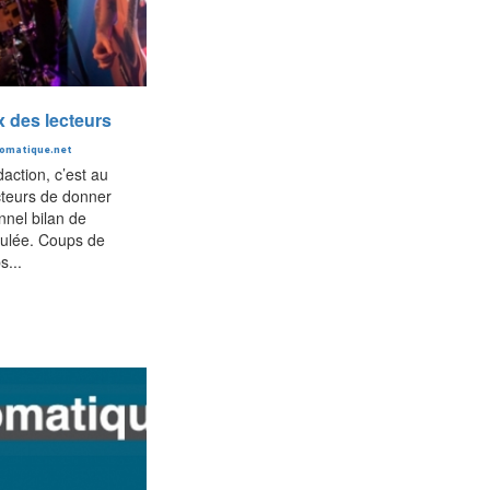
x des lecteurs
romatique.net
daction, c’est au
cteurs de donner
onnel bilan de
oulée. Coups de
s...