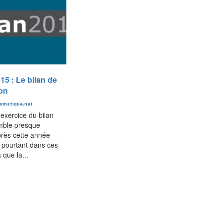
15 : Le bilan de
ion
romatique.net
l'exercice du bilan
mble presque
près cette année
 pourtant dans ces
que la...