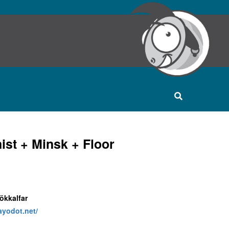
ist + Minsk + Floor
ökkalfar
ayodot.net/