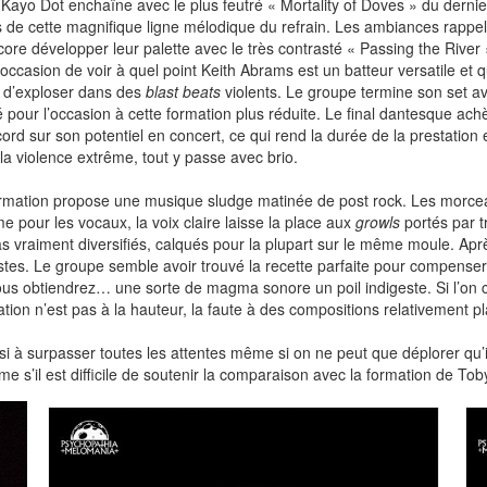
. Kayo Dot enchaîne avec le plus feutré « Mortality of Doves » du dern
lors de cette magnifique ligne mélodique du refrain. Les ambiances rap
ore développer leur palette avec le très contrasté « Passing the River
’occasion de voir à quel point Keith Abrams est un batteur versatile et 
ue d’exploser dans des
blast beats
violents. Le groupe termine son set a
é pour l’occasion à cette formation plus réduite. Le final dantesque ach
d sur son potentiel en concert, ce qui rend la durée de la prestation e
a violence extrême, tout y passe avec brio.
 formation propose une musique sludge matinée de post rock. Les morce
 pour les vocaux, la voix claire laisse la place aux
growls
portés par t
s vraiment diversifiés, calqués pour la plupart sur le même moule. Apr
istes. Le groupe semble avoir trouvé la recette parfaite pour compense
ous obtiendrez… une sorte de magma sonore un poil indigeste. Si l’on 
ation n’est pas à la hauteur, la faute à des compositions relativement p
i à surpasser toutes les attentes même si on ne peut que déplorer qu’il
 s’il est difficile de soutenir la comparaison avec la formation de Toby