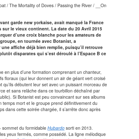
at / The Mortality of Doves / Passing the River / __On
avant garde new yorkaise, avait manqué la France
 sur le vieux continent. La date du 20 Avril 2015
rquer d’une croix blanche pour les amateurs de
groupe, en tournée avec Botanist, a
ne affiche déjà bien remplie, puisqu’il retrouve
lutôt disparates qui s’est déroulé à l’Espace B ce
ène en plus d’une formation comprenant un chanteur,
 floraux (qui leur donnent un air de géant vert croisé
nt qu’ils débutent leur set avec un puissant morceau de
ce et sans relâche dans ce tourbillon déchaîné par
ublic). Si Botanist est peu convaincant sur ses albums
un temps mort et le groupe prend définitivement du
mps dans cette soirée chargée, il s’arrête donc après
t » sommet du formidable
Hubardo
sorti en 2013.
e les yeux fermés, comme possédé. La ligne mélodique