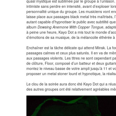
quasi mystique est sublimée par le groupe à l’unisson
intimiste sans perdre en intensité, avant d’exploser 
personnalité unique du groupe. Les musiciens vont enc
laisse place aux passages black metal très maîtrisés, l
autant capable d’hypnotiser le public avec subtilité q
album
Dowsing Anemone With Copper Tongue
, adapt
à peine une heure, Kayo Dot a mis tout le monde d’accor
d’émotions de sa musique, de la mélancolie éthérée à l
Enchaîner est la tâche délicate qui attend Minsk. La
passages calmes et ceux plus saturés. Il en va de même
aux passages violents. Les titres ne sont cependant pa
de clôture, Floor, composé d’un batteur et deux guitar
montez le niveau basse de votre ampli jusqu’à 11 et v
proposer un metal stoner lourd et hypnotique, la réalis
Le clou de la soirée aura donc été Kayo Dot qui a réuss
des autres groupes ont été relativement agréables même