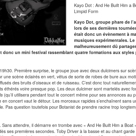
Kayo Dot : And He Built Him a Bo
Limpid Form
Kayo Dot, groupe phare de l’
lors de ses dernières tournées
était donc un évènement à ma
musiques expérimentales. Le 
malheureusement dû partager u
t donc un mini festival rassemblant quatre formations aux styles p
s 19h30. Première surprise, le groupe joue avec deux dulcimers sur sc
r une scène éclairés en vert, vêtus de sorte de robes de bure aux motifs
fusés des bruits d’oiseaux et de ruisseau. C’est donc tout naturelleme
s éthérés voire presque pop. Les deux dulcimer sont martelés avec for
ls
(qu’il utilisera pendant tout le concert même pour ses annonces au p
ce en concert vaut le détour. Les morceaux rapides s’enchaînent sans 
étale. Pas question toutefois pour Botanist de prendre racine trop longte
ve. Sans attendre, il démarre en trombe avec « And He Built Him a Boa
B dès ses premières secondes. Toby Driver à la basse et au chant gard