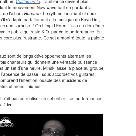
ier album
Coffins on Io
. L’ambiance devient plus
pellent le mouvement New wave tout en gardant la
 » de l’album
Hubardo
. Le rythme lancinant et doux
qu’il s’adapte parfaitement à la musique de Kayo Dot,
vec une surprise, “ On Limpid Form ” issu du deuxième
ève le public qui reste K.O. par cette performance. En
ncore plus frustrante. Ce set a montré toute la palette
aux sont de longs développements alternant les
rois chanteurs qui donnent une véritable puissance
ès un set d’une heure, Minsk laisse la place au groupe
r l’absence de basse : sous accordez vos guitares,
comprend l’intention louable des musiciens de
lates et monolithiques.
 n’ait pas pu réaliser un set entier. Les performances
 Driver.