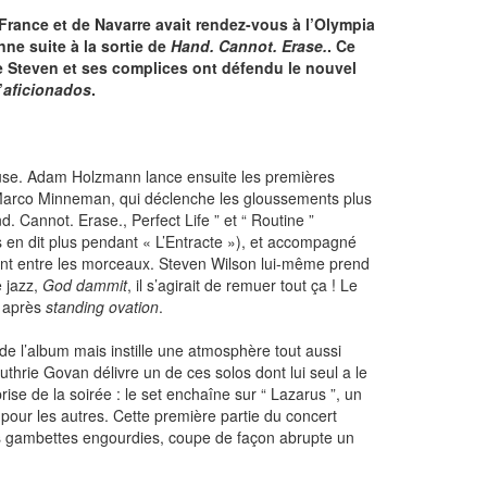
 France et de Navarre avait rendez-vous à l’Olympia
ne suite à la sortie de
Hand. Cannot. Erase.
. Ce
e Steven et ses complices ont défendu le nouvel
’
aficionados
.
euse. Adam Holzmann lance ensuite les premières
e Marco Minneman, qui déclenche les gloussements plus
 Cannot. Erase., Perfect Life ” et “ Routine ”
 en dit plus pendant « L’Entracte »), et accompagné
usent entre les morceaux. Steven Wilson lui-même prend
e jazz,
God dammit
, il s’agirait de remuer tout ça ! Le
après
standing ovation
.
 de l’album mais instille une atmosphère tout aussi
thrie Govan délivre un de ces solos dont lui seul a le
rise de la soirée : le set enchaîne sur “ Lazarus ”, un
pour les autres. Cette première partie du concert
ses gambettes engourdies, coupe de façon abrupte un