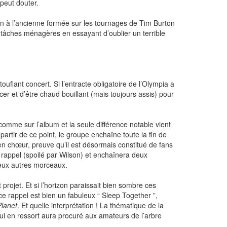
 peut douter.
on à l’ancienne formée sur les tournages de Tim Burton
s tâches ménagères en essayant d’oublier un terrible
uflant concert. Si l’entracte obligatoire de l’Olympia a
r et d’être chaud bouillant (mais toujours assis) pour
comme sur l’album et la seule différence notable vient
 partir de ce point, le groupe enchaîne toute la fin de
 en chœur, preuve qu’il est désormais constitué de fans
 rappel (spoilé par Wilson) et enchaînera deux
deux autres morceaux.
projet. Et si l’horizon paraissait bien sombre ces
 ce rappel est bien un fabuleux “ Sleep Together ”,
Planet
. Et quelle interprétation ! La thématique de la
ui en ressort aura procuré aux amateurs de l’arbre