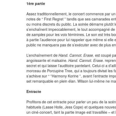
1ère partie
Assez traditionnellement, le concert commence par un
notes de “ First Regret ” tandis que ses camarades e
ou moins discrets du public. La soirée démarre plutôt 
s’enchaînent impeccablement, le tout accompagné de cl
de
samples
pour les voix féminines. Le son est très b
à partie l’audience pour lui rappeler que même si elle 
public ne manquera pas de s’exécuter avec de plus e
L’enchaînement de
Hand. Cannot. Erase.
est coupé par
angoissante et malsaine.
Hand. Cannot. Erase.
reprend
secret et qui laisse l’auditoire pantelant. Celui-ci a d
morceau de Porcupine Tree, qui a toujours divisé les 
s’achève sur “ ”Harmony Korine ”, avant l’entracte imp
set remarquable en plein élan. Wilson lui-même ne m
Entracte
Profitons de cet entracte pour parler un peu de la scé
habituels (Lasse Hoile, Jess Cope) et quelques nouveaux
un ciné-concert, tant la partie image est travaillée –