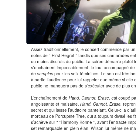
Assez traditionnellement, le concert commence par un
notes de “ First Regret ” tandis que ses camarades e
ou moins discrets du public. La soirée démarre plutôt 
s’enchaînent impeccablement, le tout accompagné de cl
de
samples
pour les voix féminines. Le son est très b
à partie l’audience pour lui rappeler que même si elle 
public ne manquera pas de s’exécuter avec de plus e
L’enchaînement de
Hand. Cannot. Erase.
est coupé par
angoissante et malsaine.
Hand. Cannot. Erase.
reprend
secret et qui laisse l’auditoire pantelant. Celui-ci a d
morceau de Porcupine Tree, qui a toujours divisé les 
s’achève sur “ ”Harmony Korine ”, avant l’entracte imp
set remarquable en plein élan. Wilson lui-même ne m