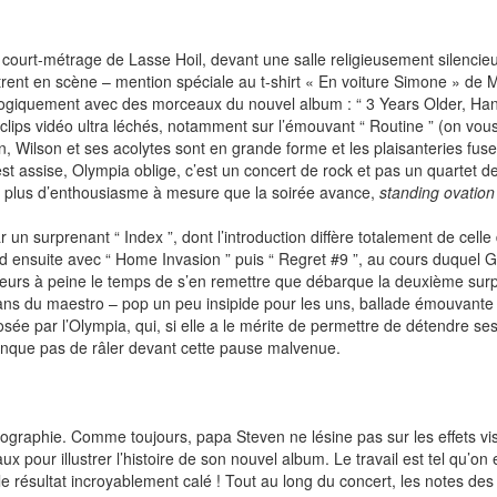
 court-métrage de Lasse Hoil, devant une salle religieusement silenci
ntrent en scène – mention spéciale au t-shirt « En voiture Simone » d
logiquement avec des morceaux du nouvel album : “ 3 Years Older, Hand.
ips vidéo ultra léchés, notamment sur l’émouvant “ Routine ” (on vous
on, Wilson et ses acolytes sont en grande forme et les plaisanteries f
est assise, Olympia oblige, c’est un concert de rock et pas un quartet d
n plus d’enthousiasme à mesure que la soirée avance,
standing ovation
 un surprenant “ Index ”, dont l’introduction diffère totalement de celle
 ensuite avec “ Home Invasion ” puis “ Regret #9 ”, au cours duquel Gu
’ailleurs à peine le temps de s’en remettre que débarque la deuxième surp
fans du maestro – pop un peu insipide pour les uns, ballade émouvante 
osée par l’Olympia, qui, si elle a le mérite de permettre de détendre 
anque pas de râler devant cette pause malvenue.
nographie. Comme toujours, papa Steven ne lésine pas sur les effets vis
 pour illustrer l’histoire de son nouvel album. Le travail est tel qu’on 
 et le résultat incroyablement calé ! Tout au long du concert, les notes