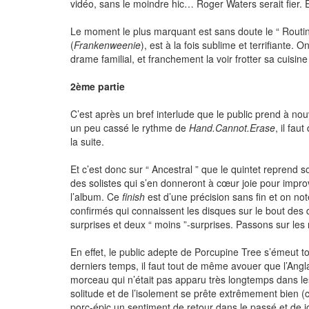
vidéo, sans le moindre hic… Roger Waters serait fier. E
Le moment le plus marquant est sans doute le “ Routin
(
Frankenweenie
), est à la fois sublime et terrifiant
drame familial, et franchement la voir frotter sa cuisine
2ème partie
C’est après un bref interlude que le public prend à nou
un peu cassé le rythme de
Hand.Cannot.Erase
, il fa
la suite.
Et c’est donc sur “ Ancestral ” que le quintet reprend 
des solistes qui s’en donneront à cœur joie pour impr
l’album. Ce
finish
est d’une précision sans fin et on no
confirmés qui connaissent les disques sur le bout des 
surprises et deux “ moins ”-surprises. Passons sur les
En effet, le public adepte de Porcupine Tree s’émeut to
derniers temps, il faut tout de même avouer que l’Angla
morceau qui n’était pas apparu très longtemps dans le
solitude et de l’isolement se prête extrêmement bien (c
porc-épic un sentiment de retour dans le passé et de 