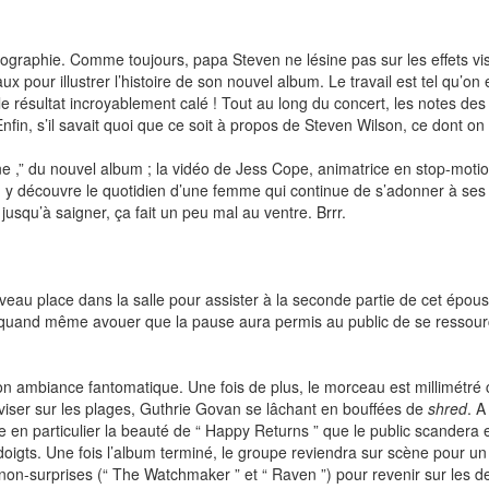
nographie. Comme toujours, papa Steven ne lésine pas sur les effets vis
 pour illustrer l’histoire de son nouvel album. Le travail est tel qu’on 
 et le résultat incroyablement calé ! Tout au long du concert, les notes
nfin, s’il savait quoi que ce soit à propos de Steven Wilson, ce dont on
e ,” du nouvel album ; la vidéo de Jess Cope, animatrice en stop-moti
e. On y découvre le quotidien d’une femme qui continue de s’adonner à se
 jusqu’à saigner, ça fait un peu mal au ventre. Brrr.
veau place dans la salle pour assister à la seconde partie de cet épousto
ut quand même avouer que la pause aura permis au public de se ressource
son ambiance fantomatique. Une fois de plus, le morceau est millimétré 
oviser sur les plages, Guthrie Govan se lâchant en bouffées de
shred
. A
te en particulier la beauté de “ Happy Returns ” que le public scandera
doigts. Une fois l’album terminé, le groupe reviendra sur scène pour un
 non-surprises (“ The Watchmaker ” et “ Raven ”) pour revenir sur les 