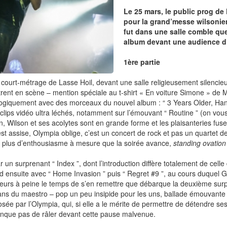
Le 25 mars, le public prog de
pour la grand’messe wilsonien
fut dans une salle comble qu
album devant une audience d
1ère partie
 court-métrage de Lasse Hoil, devant une salle religieusement silenci
ntrent en scène – mention spéciale au t-shirt « En voiture Simone » d
logiquement avec des morceaux du nouvel album : “ 3 Years Older, Hand.
ips vidéo ultra léchés, notamment sur l’émouvant “ Routine ” (on vous
on, Wilson et ses acolytes sont en grande forme et les plaisanteries f
est assise, Olympia oblige, c’est un concert de rock et pas un quartet d
n plus d’enthousiasme à mesure que la soirée avance,
standing ovation
 un surprenant “ Index ”, dont l’introduction diffère totalement de celle
 ensuite avec “ Home Invasion ” puis “ Regret #9 ”, au cours duquel Gu
’ailleurs à peine le temps de s’en remettre que débarque la deuxième surp
fans du maestro – pop un peu insipide pour les uns, ballade émouvante 
osée par l’Olympia, qui, si elle a le mérite de permettre de détendre 
anque pas de râler devant cette pause malvenue.