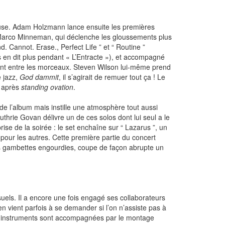
euse. Adam Holzmann lance ensuite les premières
e Marco Minneman, qui déclenche les gloussements plus
 Cannot. Erase., Perfect Life ” et “ Routine ”
 en dit plus pendant « L’Entracte »), et accompagné
usent entre les morceaux. Steven Wilson lui-même prend
e jazz,
God dammit
, il s’agirait de remuer tout ça ! Le
après
standing ovation
.
 de l’album mais instille une atmosphère tout aussi
thrie Govan délivre un de ces solos dont lui seul a le
rise de la soirée : le set enchaîne sur “ Lazarus ”, un
pour les autres. Cette première partie du concert
ses gambettes engourdies, coupe de façon abrupte un
uels. Il a encore une fois engagé ses collaborateurs
en vient parfois à se demander si l’on n’assiste pas à
 des instruments sont accompagnées par le montage