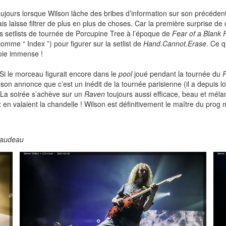
ujours lorsque Wilson lâche des bribes d’information sur son précédent 
is laisse filtrer de plus en plus de choses. Car la première surprise de
s setlists de tournée de Porcupine Tree à l’époque de
Fear of a Blank 
omme “ Index ”) pour figurer sur la setlist de
Hand.Cannot.Erase
. Ce q
joie immense !
. Si le morceau figurait encore dans le
pool
joué pendant la tournée du
lson annonce que c’est un inédit de la tournée parisienne (il a depuis 
). La soirée s’achève sur un
Raven
toujours aussi efficace, beau et mélan
x en valaient la chandelle ! Wilson est définitivement le maître du prog
naudeau