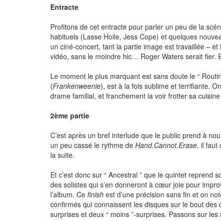
Entracte
Profitons de cet entracte pour parler un peu de la scé
habituels (Lasse Hoile, Jess Cope) et quelques nouveaux
un ciné-concert, tant la partie image est travaillée –
vidéo, sans le moindre hic… Roger Waters serait fier. E
Le moment le plus marquant est sans doute le “ Routin
(
Frankenweenie
), est à la fois sublime et terrifiant
drame familial, et franchement la voir frotter sa cuisine
2ème partie
C’est après un bref interlude que le public prend à nou
un peu cassé le rythme de
Hand.Cannot.Erase
, il fa
la suite.
Et c’est donc sur “ Ancestral ” que le quintet reprend 
des solistes qui s’en donneront à cœur joie pour impr
l’album. Ce
finish
est d’une précision sans fin et on no
confirmés qui connaissent les disques sur le bout des 
surprises et deux “ moins ”-surprises. Passons sur les