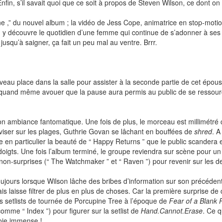
nfin, s’il savait quoi que ce soit à propos de Steven Wilson, ce dont on
e ,” du nouvel album ; la vidéo de Jess Cope, animatrice en stop-moti
e. On y découvre le quotidien d’une femme qui continue de s’adonner à se
 jusqu’à saigner, ça fait un peu mal au ventre. Brrr.
veau place dans la salle pour assister à la seconde partie de cet épousto
ut quand même avouer que la pause aura permis au public de se ressource
son ambiance fantomatique. Une fois de plus, le morceau est millimétré 
oviser sur les plages, Guthrie Govan se lâchant en bouffées de
shred
. A
te en particulier la beauté de “ Happy Returns ” que le public scandera
doigts. Une fois l’album terminé, le groupe reviendra sur scène pour un
 non-surprises (“ The Watchmaker ” et “ Raven ”) pour revenir sur les 
ujours lorsque Wilson lâche des bribes d’information sur son précédent 
is laisse filtrer de plus en plus de choses. Car la première surprise de
s setlists de tournée de Porcupine Tree à l’époque de
Fear of a Blank 
omme “ Index ”) pour figurer sur la setlist de
Hand.Cannot.Erase
. Ce q
joie immense !