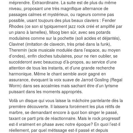
méprendre. Extraordinaire. La suite est de plus du même
niveau, proposant une très magnifique alternance de
passages calmes et mystérieux, ou rageurs comme pas
possible, usant toujours des plus beaux claviers : Fender
Rhodes (ce son si typiquement jazz rock créé et amplifié par
un piano à lamelles), Moog bien sûr, avec ses potards
modulaires comme sur la pochette (soli acides et déjantés),
Clavinet (imitation de clavecin, très prisé dans la funk),
Theremin (scie musicale modulée dans l’espace, au moyen
d’ondes), enfin cloches tubulaires, pour ne rien oublier, se
succéderont avec beaucoup d’à-propos, au service d’une
attention de tous les instants, et d’une grande recherche
harmonique. Même le chant semble avoir gagné en
assurance, évoquant la voix suave de Jarrod Gosling (Regal
Worm) dans ses accalmies mais sachant être d’un lyrisme
puissant dans les moments appropriés.
Voilà un disque qui vous laisse la mâchoire pantelante dès la
première découverte. Il laissera forcément les plus rétifs de
marbre, se demandant encore à quoi bon singer le passé,
taxant ce parti pris de réactionnaire. Mais le rock progressif
est-il vraiment en phase avec notre époque? En quoi l’est-il
réellement, par quel métissage est-il passé et depuis