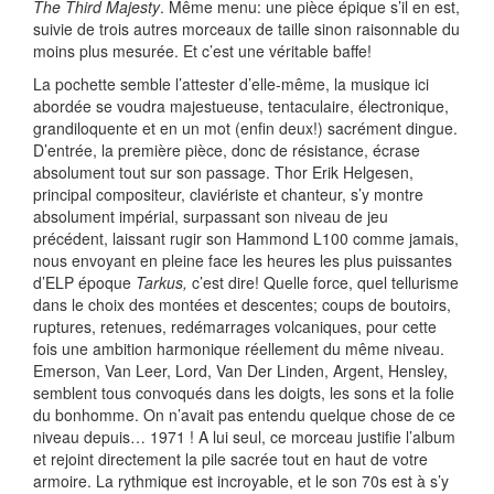
The Third Majesty
. Même menu: une pièce épique s’il en est,
suivie de trois autres morceaux de taille sinon raisonnable du
moins plus mesurée. Et c’est une véritable baffe!
La pochette semble l’attester d’elle-même, la musique ici
abordée se voudra majestueuse, tentaculaire, électronique,
grandiloquente et en un mot (enfin deux!) sacrément dingue.
D’entrée, la première pièce, donc de résistance, écrase
absolument tout sur son passage. Thor Erik Helgesen,
principal compositeur, claviériste et chanteur, s’y montre
absolument impérial, surpassant son niveau de jeu
précédent, laissant rugir son Hammond L100 comme jamais,
nous envoyant en pleine face les heures les plus puissantes
d’ELP époque
Tarkus,
c’est dire! Quelle force, quel tellurisme
dans le choix des montées et descentes; coups de boutoirs,
ruptures, retenues, redémarrages volcaniques, pour cette
fois une ambition harmonique réellement du même niveau.
Emerson, Van Leer, Lord, Van Der Linden, Argent, Hensley,
semblent tous convoqués dans les doigts, les sons et la folie
du bonhomme. On n’avait pas entendu quelque chose de ce
niveau depuis… 1971 ! A lui seul, ce morceau justifie l’album
et rejoint directement la pile sacrée tout en haut de votre
armoire. La rythmique est incroyable, et le son 70s est à s’y