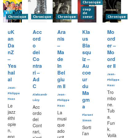
Chronique
coup
de
Chronique
Chronique
Chronique
coeur
Chronique
uK
Acc
Ara
Kla
Mo
an
ord
nis
us
ord
Da
o
–
Bla
er –
nZ
dei
Ma
squ
Mo
–
Co
de
iz –
ord
Yes
ntra
In
Au
er II
hal
ri –
Bel
coe
Jean-
al
Ad
giu
ur
Philippe
C
m II
du
Haas
Jean-
Tro
Ma
Philippe
Aleksandr
Jean-
mbo
gm
Haas
Lézy
Philippe
ne.
Le
a
Acc
Haas
Tub
jazz
La
ordo
Florent
a.
éthi
musi
dei
Simon
Fun
opie
que
Cont
Sorti
k.
n,
ado
rari,
l’an
Voilà
enc
ucit
c’est