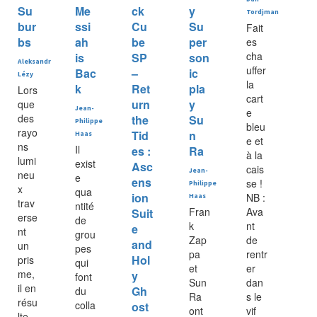
Su
Me
ck
y
Tordjman
bur
ssi
Cu
Su
Fait
bs
ah
be
per
es
cha
is
SP
son
Aleksandr
uffer
Bac
–
ic
Lézy
la
k
Ret
pla
Lors
cart
urn
y
que
Jean-
e
des
the
Su
Philippe
bleu
rayo
Tid
n
Haas
e et
ns
Il
es :
Ra
à la
lumi
exist
Asc
cais
Jean-
neu
e
ens
se !
Philippe
x
qua
ion
NB :
Haas
trav
ntité
Fran
Ava
Suit
erse
de
k
nt
e
nt
grou
Zap
de
and
un
pes
pa
rentr
Hol
pris
qui
et
er
me,
y
font
Sun
dan
il en
Gh
du
Ra
s le
résu
colla
ost
ont
vif
lte