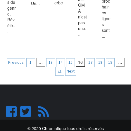
proc
s du
erbe
Un...
GM
hain
genr
....
A
es
e.
n’est
ligne
Rév
pas
s
élé..
une.
sont
.
..
...
Navigation
…
16
…
Previous
1
13
14
15
17
18
19
des
21
Next
articles
© 2020 Chromatique tous droits réservés