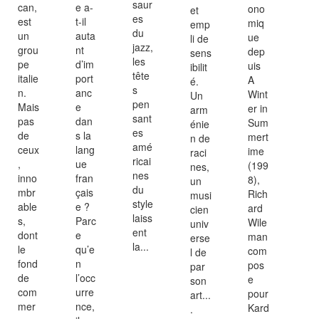
saur
can,
e a-
ono
et
es
est
t-il
miq
emp
du
un
auta
ue
li de
jazz,
grou
nt
dep
sens
les
pe
d’im
uis
ibilit
tête
italie
port
A
é.
s
n.
anc
Wint
Un
pen
Mais
e
er in
arm
sant
pas
dan
Sum
énie
es
de
s la
mert
n de
amé
ceux
lang
ime
raci
ricai
,
ue
(199
nes,
nes
inno
fran
8),
un
du
mbr
çais
Rich
musi
style
able
e ?
ard
cien
laiss
s,
Parc
Wile
univ
ent
dont
e
man
erse
la...
le
qu’e
com
l de
fond
n
pos
par
de
l’occ
e
son
com
urre
pour
art...
mer
nce,
Kard
.