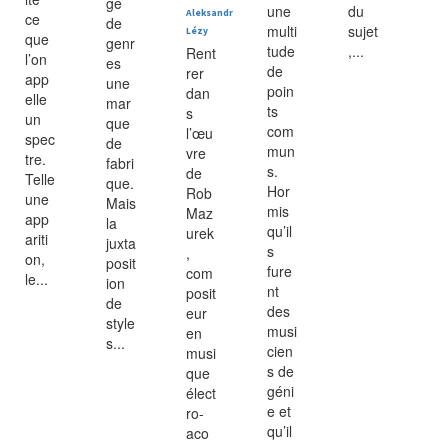
ge
une
du
Aleksandr
ce
de
multi
sujet
Lézy
que
genr
tude
,...
Rent
l’on
es
de
rer
app
une
poin
dan
elle
mar
ts
s
un
que
com
l’œu
spec
de
mun
vre
tre.
fabri
s.
de
Telle
que.
Hor
Rob
une
Mais
mis
Maz
app
la
qu’il
urek
ariti
juxta
s
,
on,
posit
fure
com
le...
ion
nt
posit
de
des
eur
style
musi
en
s...
cien
musi
s de
que
géni
élect
e et
ro-
qu’il
aco