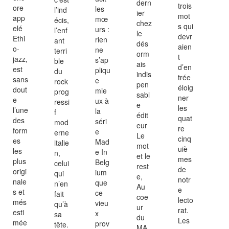
dern
trois
ore
les
l’ind
ier
mot
app
mœ
écis,
chez
s qui
elé
urs :
l’enf
le
devr
Ethi
rien
ant
dés
aien
o-
ne
terri
orm
t
jazz,
s’ap
ble
ais
d’en
est
pliqu
du
indis
trée
sans
e
rock
pen
éloig
dout
mie
prog
sabl
ner
e
ux à
ressi
e
les
l’une
la
f
édit
quat
des
séri
mod
eur
re
form
e
erne
Le
cinq
es
Mad
italie
mot
uiè
les
e In
n,
et le
mes
plus
Belg
celui
rest
de
origi
ium
qui
e,
notr
nale
que
n’en
Au
e
s et
ce
fait
coe
lecto
més
vieu
qu’à
ur
rat.
esti
x
sa
du
Les
mée
prov
tête.
MA