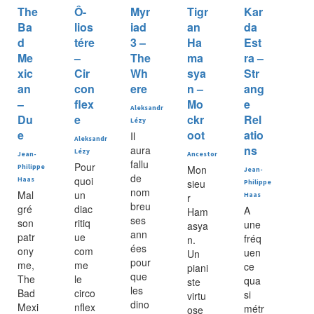
The
Ô-
Myr
Tigr
Kar
Ba
lios
iad
an
da
d
tére
3 –
Ha
Est
Me
–
The
ma
ra –
xic
Cir
Wh
sya
Str
an
con
ere
n –
ang
–
flex
Mo
e
Aleksandr
Du
e
ckr
Rel
Lézy
e
oot
atio
Il
Aleksandr
ns
aura
Lézy
Jean-
Ancestor
fallu
Pour
Philippe
Mon
Jean-
de
quoi
Haas
sieu
Philippe
nom
Mal
un
r
Haas
breu
gré
diac
A
Ham
ses
son
ritiq
une
asya
ann
patr
ue
fréq
n.
ées
ony
com
uen
Un
pour
me,
me
ce
piani
que
The
le
qua
ste
les
Bad
circo
si
virtu
dino
Mexi
nflex
métr
ose