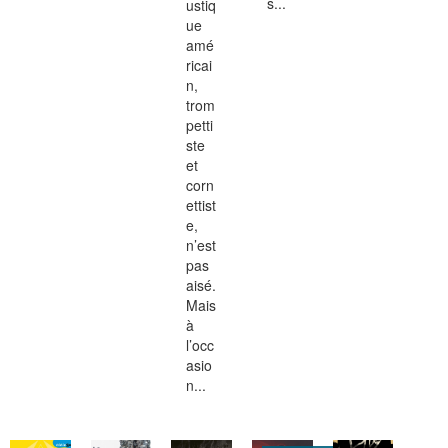
s...
ustiq
ue
amé
ricai
n,
trom
petti
ste
et
corn
ettist
e,
n’est
pas
aisé.
Mais
à
l’occ
asio
n...