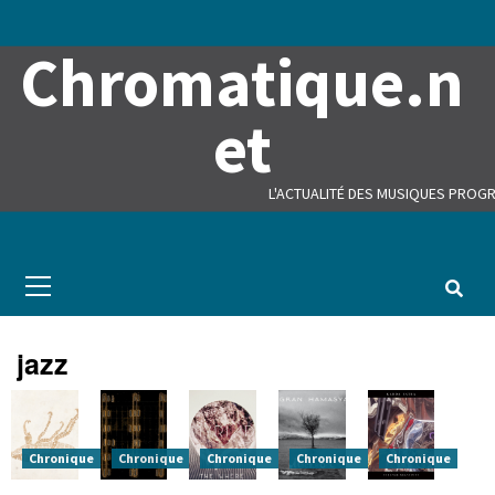
Skip
to
Chromatique.n
content
et
L'ACTUALITÉ DES MUSIQUES PROGR
Primary
Menu
jazz
Chronique
Chronique
Chronique
Chronique
Chronique