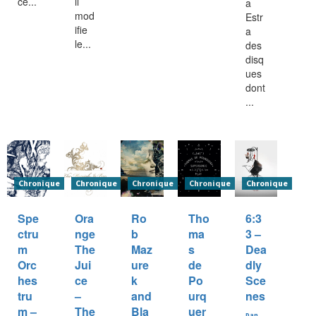
ce...
il
a
mod
Estr
ifie
a
le...
des
disq
ues
dont
...
Chronique
Chronique
Chronique
Chronique
Chronique
Spe
Ora
Ro
Tho
6:3
ctru
nge
b
ma
3 –
m
The
Maz
s
Dea
Orc
Jui
ure
de
dly
hes
ce
k
Po
Sce
tru
–
and
urq
nes
m –
The
Bla
uer
Dan