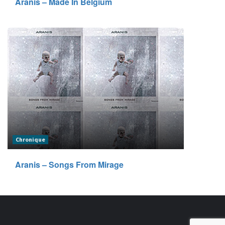
Aranis – Made In Belgium
Chronique
Aranis – Songs From Mirage