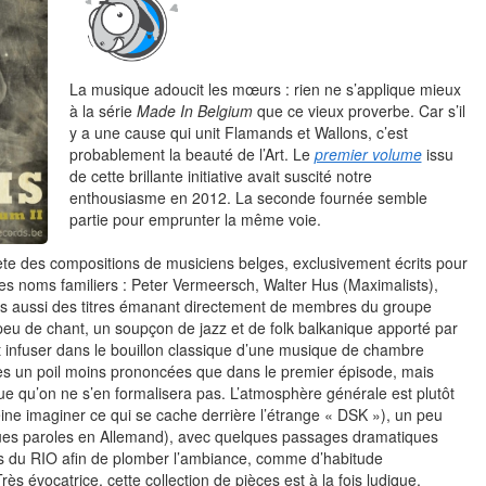
La musique adoucit les mœurs : rien ne s’applique mieux
à la série
Made In Belgium
que ce vieux proverbe. Car s’il
y a une cause qui unit Flamands et Wallons, c’est
probablement la beauté de l’Art. Le
premier volume
issu
de cette brillante initiative avait suscité notre
enthousiasme en 2012. La seconde fournée semble
partie pour emprunter la même voie.
ète des compositions de musiciens belges, exclusivement écrits pour
ues noms familiers : Peter Vermeersch, Walter Hus (Maximalists),
ais aussi des titres émanant directement de membres du groupe
eu de chant, un soupçon de jazz et de folk balkanique apporté par
ent infuser dans le bouillon classique d’une musique de chambre
tes un poil moins prononcées que dans le premier épisode, mais
ique qu’on ne s’en formalisera pas. L’atmosphère générale est plutôt
ine imaginer ce qui se cache derrière l’étrange « DSK »), un peu
latiques paroles en Allemand), avec quelques passages dramatiques
s du RIO afin de plomber l’ambiance, comme d’habitude
Très évocatrice, cette collection de pièces est à la fois ludique,