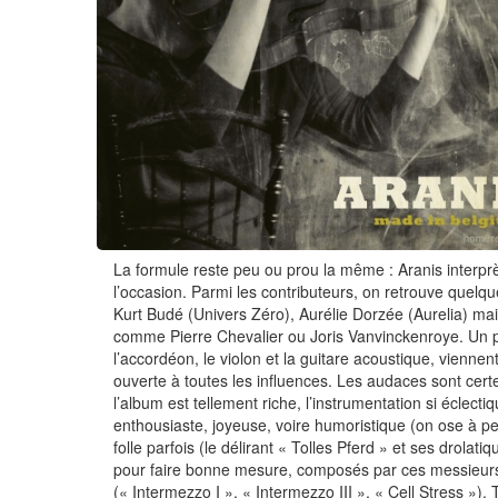
La formule reste peu ou prou la même : Aranis interpr
l’occasion. Parmi les contributeurs, on retrouve quelq
Kurt Budé (Univers Zéro), Aurélie Dorzée (Aurelia) m
comme Pierre Chevalier ou Joris Vanvinckenroye. Un p
l’accordéon, le violon et la guitare acoustique, vienn
ouverte à toutes les influences. Les audaces sont cer
l’album est tellement riche, l’instrumentation si éclect
enthousiaste, joyeuse, voire humoristique (on ose à pe
folle parfois (le délirant « Tolles Pferd » et ses dro
pour faire bonne mesure, composés par ces messieur
(« Intermezzo I », « Intermezzo III », « Cell Stress »). 