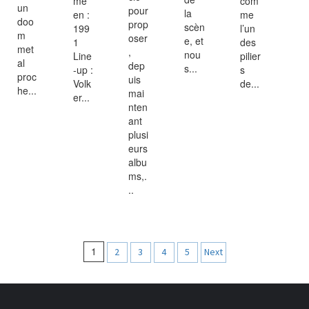
mé
com
un
pour
la
en :
me
doo
prop
scèn
199
l’un
m
oser
e, et
1
des
met
,
nou
Line
pilier
al
dep
s...
-up :
s
proc
uis
Volk
de...
he...
mai
er...
nten
ant
plusi
eurs
albu
ms,.
..
Navigation
1
2
3
4
5
Next
des
articles