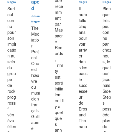
bué
ape
Negro
Negro
Negro
réce
d
Surt
Il
Bien
mm
out
aura
que
Julien
ent
con
fallu
très
Negro
par
nu
cinq
peu
The
Mas
pour
ans
con
Med
sacr
son
pour
nu
iatio
e
impli
voir
par
n
Rec
catio
arriv
chez
Proj
ords
n au
er
nou
ect
,
sein
dan
s, le
One
Trini
du
s les
quat
est
ty
grou
bacs
uor
l’œu
est
pe
le
japo
vre
sorti
de
succ
nais
du
initia
rock
esse
Side
musi
lem
prog
ur
Step
cien
ent il
ressi
de
s
fran
y a
f
Eros
poss
çais
quel
vén
and
éde
Guill
que
ézu
Tha
plus
aum
s
élien
nato
de
e
ann