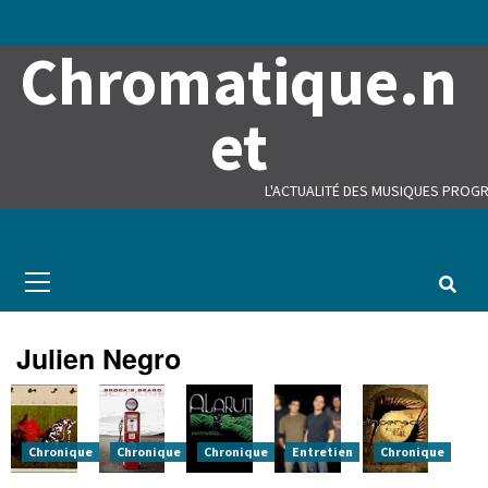
Skip
to
Chromatique.n
content
et
L'ACTUALITÉ DES MUSIQUES PROGR
Primary
Menu
Julien Negro
Chronique
Chronique
Chronique
Entretien
Chronique