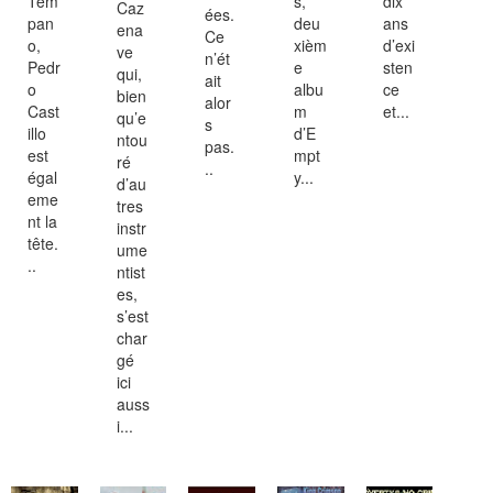
Tem
s,
dix
Caz
ées.
pan
deu
ans
ena
Ce
o,
xièm
d’exi
ve
n’ét
Pedr
e
sten
qui,
ait
o
albu
ce
bien
alor
Cast
m
et...
qu’e
s
illo
d’E
ntou
pas.
est
mpt
ré
..
égal
y...
d’au
eme
tres
nt la
instr
tête.
ume
..
ntist
es,
s’est
char
gé
ici
auss
i...