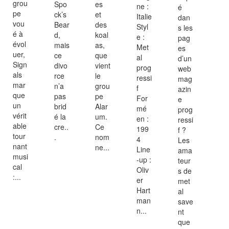
grou
Spo
es
ne :
é
pe
ck’s
et
Italie
dan
vou
Bear
des
Styl
s les
é à
d,
koal
e :
pag
évol
mais
as,
Met
es
uer,
ce
que
al
d’un
Sign
divo
vient
prog
web
als
rce
le
ressi
mag
mar
n’a
grou
f
azin
que
pas
pe
For
e
un
brid
Alar
mé
prog
vérit
é la
um.
en :
ressi
able
cre..
Ce
199
f ?
tour
.
nom
4
Les
nant
ne...
Line
ama
musi
-up :
teur
cal
Oliv
s de
:...
er
met
Hart
al
man
save
n...
nt
que