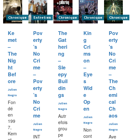
Chronique
Entretien
Chronique
Chronique
Chronique
Ke
Pov
The
Kin
Pov
met
erty
Gat
g
erty
–
’s
heri
Cri
’s
The
No
ng
ms
No
Nig
Cri
–
on
Cri
ht
me
Sle
–
me
Bef
–
epy
Eye
–
ore
Pov
Buil
s
The
erty
din
Wid
Ch
Julien
’s
gs
e
emi
Negro
No
Op
cal
Fon
Julien
Cri
en
Ch
dé
Negro
en
me
aos
Autr
Julien
199
efois
Negro
Julien
Julien
7,
grou
Non
Negro
Negro
Kem
pe
cont
INT
Ave
et