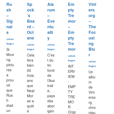
Ru
Sp
Ala
Em
Vint
sh
ock
rum
pty
ers
–
’s
–
Tre
org
Sig
Bea
Eve
mor
–
nal
rd –
ntu
–
The
s
Oct
alit
Em
Foc
ane
y
pty
usi
Julien
Tre
ng
Negro
Julien
Julien
mor
Blu
Si
Negro
Negro
r
Movi
Cela
C’es
Julien
ng
fera
t du
Negro
Julien
pictu
bien
fin
INT
Negro
res
tôt
fond
ERV
Un
a
trois
de
IEW
albu
prou
ans
l’Aus
:
m
vé
que
trali
EMP
de
que
Neal
e,
TY
Vint
Rus
Mor
pays
TRE
erso
h
se a
des
MO
rg
était
quitt
abor
R
chro
un
é
igèn
Origi
niqu