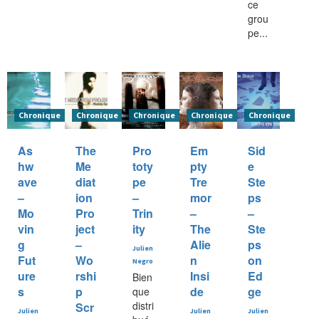
ce
grou
pe...
Chronique
Chronique
Chronique
Chronique
Chronique
As
The
Pro
Em
Sid
hw
Me
toty
pty
e
ave
diat
pe
Tre
Ste
–
ion
–
mor
ps
Mo
Pro
Trin
–
–
vin
ject
ity
The
Ste
g
–
Alie
ps
Julien
Fut
Wo
n
on
Negro
ure
rshi
Insi
Ed
Bien
s
p
de
ge
que
distri
Scr
Julien
Julien
Julien