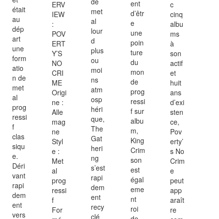
de
ent
ERV
c
était
met
d’êtr
IEW
cinq
au
al
e
:
albu
dép
lour
une
POV
ms
art
d
poin
ERT
à
une
plus
ture
Y’S
son
form
ou
du
NO
actif
atio
moi
mon
CRI
et
n de
ns
de
ME
huit
met
atm
prog
Origi
ans
al
osp
ressi
ne :
d’exi
prog
héri
f sur
Alle
sten
ressi
que,
albu
mag
ce,
f
The
m,
ne
Pov
clas
Gat
King
Styl
erty’
siqu
heri
Crim
e :
s No
e.
ng
son
Met
Crim
Déri
s’est
est
al
e
vant
rapi
égal
prog
peut
rapi
dem
eme
ressi
app
dem
ent
nt
f
araît
ent
recy
roi
For
re
vers
clé
de