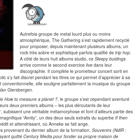
Autrefois groupe de metal lourd plus ou moins
atmosphérique, The Gathering s’est rapidement recyclé
pour proposer, depuis maintenant plusieurs albums, un
rock très sobre et sophistiqué parfois qualifié de
trip hop
.
A côté de leurs huit albums studio, ce
Sleepy buidings
arrive comme le second exercice
live
dans leur
discographie. Il complète le prometteur concert sorti en
ic s’y fait discret pendant les titres ce qui permet d’apprécier à sa
ôt conventionnelle, elle souligne parfaitement la musique du groupe
 Van Giersbergen.
 de
How to measure a planet ?
, le groupe s’est cependant aventuré
e leurs deux premiers albums – les plus déroutants de leur
”, subissent une véritable métamorphose et font d’ailleurs partie des
 magnifique “Amity”, un des deux seuls extraits du superbe
If then
nédit et attendrissant, où Anneke se fait ange.
es provenant du dernier album de la formation,
Souvenirs
(NdlR :
 ayant quitté Century Media pour fonder sa propre maison de