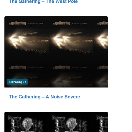
The Gathering – The West Pole
Chronique
The Gathering – A Noise Severe