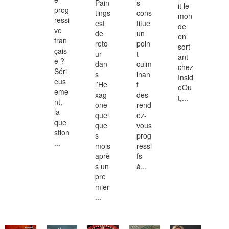
Pain
s
it le
prog
tings
cons
mon
ressi
est
titue
de
ve
de
un
en
fran
reto
poin
sort
çais
ur
t
ant
e ?
dan
culm
chez
Séri
s
inan
Insid
eus
l’He
t
eOu
eme
xag
des
t,...
nt,
one
rend
la
quel
ez-
que
que
vous
stion
s
prog
...
mois
ressi
aprè
fs
s un
à...
pre
mier
...