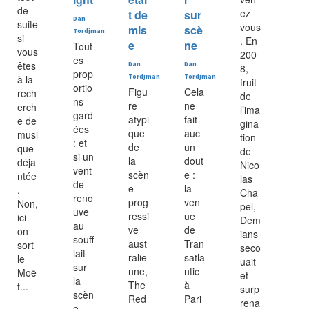
de
ez
t de
sur
Dan
suite
vous
mis
scè
Tordjman
si
. En
e
ne
Tout
vous
200
es
êtes
Dan
Dan
8,
prop
à la
Tordjman
Tordjman
fruit
ortio
Figu
Cela
rech
de
ns
re
ne
erch
l’ima
gard
atypi
fait
e de
gina
ées
que
auc
musi
tion
: et
de
un
que
de
si un
la
dout
déja
Nico
vent
scèn
e :
ntée
las
de
e
la
.
Cha
reno
prog
ven
Non,
pel,
uve
ressi
ue
ici
Dem
au
ve
de
on
ians
souff
aust
Tran
sort
seco
lait
ralie
satla
le
uait
sur
nne,
ntic
Moë
et
la
The
à
t...
surp
scèn
Red
Pari
rena
e