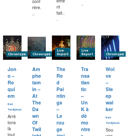
eme
conf
..
nt
rère.
fait..
..
.
Live
Live
Chronique
Chronique
Report
Report
Chronique
Jon
Am
The
Tra
Wol
o –
phe
Re
nsa
ve
Re
tam
d
tlan
–
qui
in –
Pai
tic
Sle
em
At
ntin
–
ep
The
gs
Un
wal
Dan
Da
–
K à
ker
Tordjman
wn
Le
dé
Arrê
Dan
Of
rou
mo
tons
Tordjman
là
Twil
ge
ntre
Sou
tout
ight
étai
r
ven