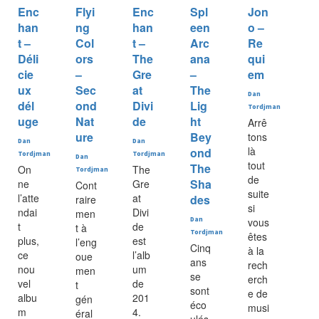
Enc
Flyi
Enc
Spl
Jon
han
ng
han
een
o –
t –
Col
t –
Arc
Re
Déli
ors
The
ana
qui
cie
–
Gre
–
em
ux
Sec
at
The
Dan
dél
ond
Divi
Lig
Tordjman
uge
Nat
de
ht
Arrê
ure
Bey
tons
Dan
Dan
là
ond
Tordjman
Tordjman
Dan
tout
The
On
The
Tordjman
de
Sha
ne
Gre
Cont
suite
l’atte
at
des
raire
si
ndai
Divi
men
Dan
vous
t
de
t à
Tordjman
êtes
plus,
est
l’eng
Cinq
à la
ce
l’alb
oue
ans
rech
nou
um
men
se
erch
vel
de
t
sont
e de
albu
201
gén
éco
musi
m
4.
éral
ulés