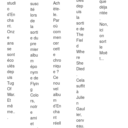
que
studi
Ach
susc
dep
déja
o
ète-
ité
uis
ntée
d’En
le.
lors
la
.
cha
Par
de
sorti
Non,
nt.
où
la
e de
ici
Onz
com
sorti
The
on
e
men
e du
Fiel
sort
ans
cer
pre
d
le
se
cett
mier
Whe
Moë
sont
e
albu
re
t...
éco
chro
m
She
ulés
niqu
épo
Died
dep
e ?
nym
.
uis
Ce
e de
Cela
Tug
nou
Flyin
suffit
Of
vel
g
à
War.
albu
Colo
Julie
Et
m
rs,
n
mê
d’En
notr
Gaul
me..
cha
e
ier,
.
nt
ami
cerv
réell
et
eau.