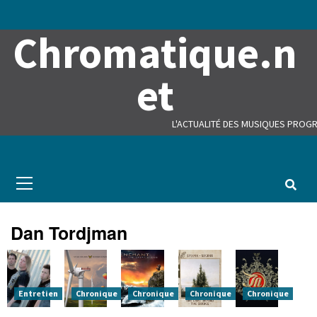
Skip
to
Chromatique.n
content
et
L'ACTUALITÉ DES MUSIQUES PROGR
Primary
Menu
Dan Tordjman
Entretien
Chronique
Chronique
Chronique
Chronique