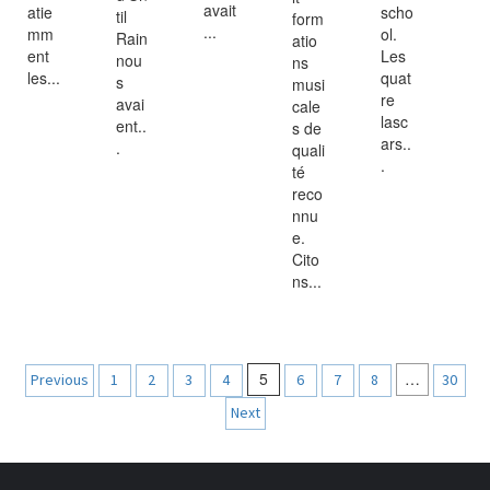
avait
atie
scho
til
form
...
mm
ol.
Rain
atio
ent
Les
nou
ns
les...
quat
s
musi
re
avai
cale
lasc
ent..
s de
ars..
.
quali
.
té
reco
nnu
e.
Cito
ns...
Navigation
5
…
Previous
1
2
3
4
6
7
8
30
des
Next
articles