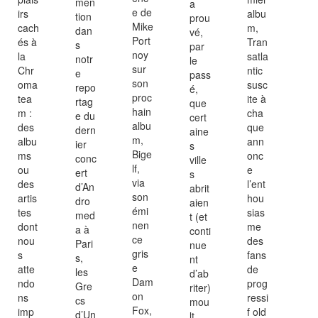
men
a
e de
irs
albu
tion
prou
Mike
cach
m,
dan
vé,
Port
és à
Tran
s
par
noy
la
satla
notr
le
sur
Chr
ntic
e
pass
son
oma
susc
repo
é,
proc
tea
ite à
rtag
que
hain
m :
cha
e du
cert
albu
des
que
dern
aine
m,
albu
ann
ier
s
Bige
ms
onc
conc
ville
lf,
ou
e
ert
s
via
des
l’ent
d’An
abrit
son
artis
hou
dro
aien
émi
tes
sias
med
t (et
nen
dont
me
a à
conti
ce
nou
des
Pari
nue
gris
s
fans
s,
nt
e
atte
de
les
d’ab
Dam
ndo
prog
Gre
riter)
on
ns
ressi
cs
mou
Fox,
imp
f old
d’Un
lt