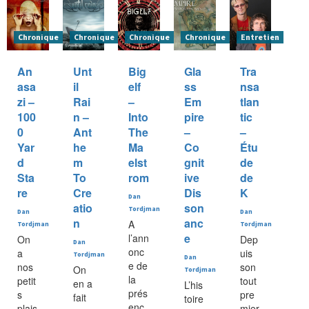
Chronique
Chronique
Chronique
Chronique
Entretien
An
Unt
Big
Gla
Tra
asa
il
elf
ss
nsa
zi –
Rai
–
Em
tlan
100
n –
Into
pire
tic
0
Ant
The
–
–
Yar
he
Ma
Co
Étu
d
m
elst
gnit
de
Sta
To
rom
ive
de
re
Cre
Dis
K
Dan
atio
son
Tordjman
Dan
Dan
n
anc
A
Tordjman
Tordjman
e
l’ann
On
Dep
Dan
onc
a
uis
Tordjman
Dan
e de
nos
son
On
Tordjman
la
petit
tout
en a
L’his
prés
s
pre
fait
toire
enc
plais
mier