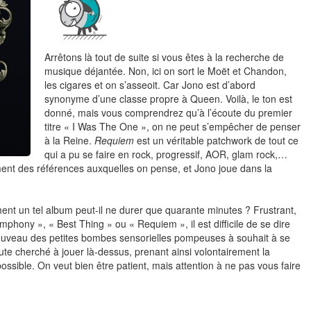
Arrêtons là tout de suite si vous êtes à la recherche de
musique déjantée. Non, ici on sort le Moët et Chandon,
les cigares et on s’asseoit. Car Jono est d’abord
synonyme d’une classe propre à Queen. Voilà, le ton est
donné, mais vous comprendrez qu’à l’écoute du premier
titre « I Was The One », on ne peut s’empêcher de penser
à la Reine.
Requiem
est un véritable patchwork de tout ce
qui a pu se faire en rock, progressif, AOR, glam rock,…
ment des références auxquelles on pense, et Jono joue dans la
ent un tel album peut-il ne durer que quarante minutes ? Frustrant,
hony », « Best Thing » ou « Requiem », il est difficile de se dire
 nouveau des petites bombes sensorielles pompeuses à souhait à se
oute cherché à jouer là-dessus, prenant ainsi volontairement la
ssible. On veut bien être patient, mais attention à ne pas vous faire