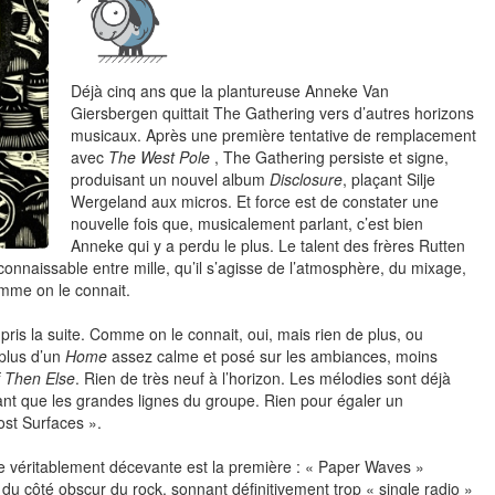
Déjà cinq ans que la plantureuse Anneke Van
Giersbergen quittait The Gathering vers d’autres horizons
musicaux. Après une première tentative de remplacement
avec
The West Pole
, The Gathering persiste et signe,
produisant un nouvel album
Disclosure
, plaçant Silje
Wergeland aux micros. Et force est de constater une
nouvelle fois que, musicalement parlant, c’est bien
Anneke qui y a perdu le plus. Le talent des frères Rutten
connaissable entre mille, qu’il s’agisse de l’atmosphère, du mixage,
omme on le connait.
ris la suite. Comme on le connait, oui, mais rien de plus, ou
plus d’un
Home
assez calme et posé sur les ambiances, moins
f Then Else
. Rien de très neuf à l’horizon. Les mélodies sont déjà
 que les grandes lignes du groupe. Rien pour égaler un
st Surfaces ».
iste véritablement décevante est la première : « Paper Waves »
 du côté obscur du rock, sonnant définitivement trop « single radio »