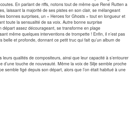
 écoutes. En parlant de riffs, notons tout de même que René Rutten a
ares, laissant la majorité de ses pistes en son clair, se mélangeant
des bonnes surprises, un « Heroes for Ghosts » tout en longueur et
nt toute la sensualité de sa voix. Autre bonne surprise
un départ assez décourageant, se transforme en plage
nt même quelques interventions de trompette ! Enfin, il n’est pas
is belle et profonde, donnant ce petit truc qui fait qu’un album de
is leurs qualités de compositeurs, ainsi que leur capacité à s’entourer
ue d’une touche de nouveauté. Même la voix de Silje semble proche
pe semble figé depuis son départ, alors que l’on était habitué à une