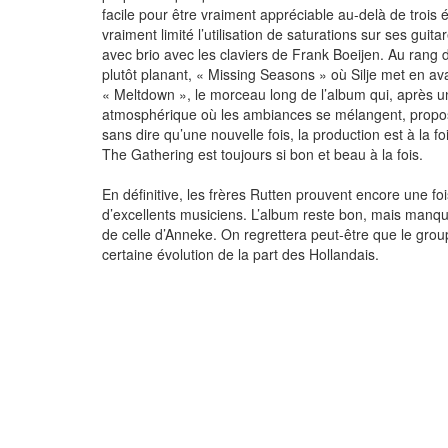
facile pour être vraiment appréciable au-delà de trois
vraiment limité l’utilisation de saturations sur ses guit
avec brio avec les claviers de Frank Boeijen. Au rang 
plutôt planant, « Missing Seasons » où Silje met en ava
« Meltdown », le morceau long de l’album qui, après 
atmosphérique où les ambiances se mélangent, proposa
sans dire qu’une nouvelle fois, la production est à la fo
The Gathering est toujours si bon et beau à la fois.
En définitive, les frères Rutten prouvent encore une fo
d’excellents musiciens. L’album reste bon, mais manq
de celle d’Anneke. On regrettera peut-être que le grou
certaine évolution de la part des Hollandais.