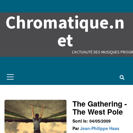
Skip
to
Chromatique.n
content
et
L'ACTUALITÉ DES MUSIQUES PROGR
Primary
Menu
The Gathering -
The West Pole
Sorti le: 04/05/2009
Par
Jean-Philippe Haas