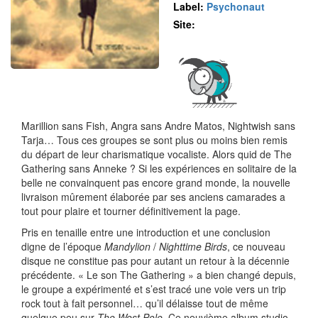
Label:
Psychonaut
Site:
Marillion sans Fish, Angra sans Andre Matos, Nightwish sans
Tarja… Tous ces groupes se sont plus ou moins bien remis
du départ de leur charismatique vocaliste. Alors quid de The
Gathering sans Anneke ? Si les expériences en solitaire de la
belle ne convainquent pas encore grand monde, la nouvelle
livraison mûrement élaborée par ses anciens camarades a
tout pour plaire et tourner définitivement la page.
Pris en tenaille entre une introduction et une conclusion
digne de l’époque
Mandylion
/
Nighttime Birds
, ce nouveau
disque ne constitue pas pour autant un retour à la décennie
précédente. « Le son The Gathering » a bien changé depuis,
le groupe a expérimenté et s’est tracé une voie vers un trip
rock tout à fait personnel… qu’il délaisse tout de même
quelque peu sur
The West Pole
. Ce neuvième album studio