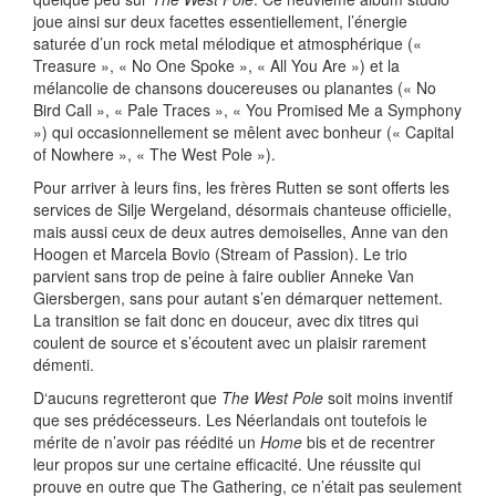
joue ainsi sur deux facettes essentiellement, l’énergie
saturée d’un rock metal mélodique et atmosphérique («
Treasure », « No One Spoke », « All You Are ») et la
mélancolie de chansons doucereuses ou planantes (« No
Bird Call », « Pale Traces », « You Promised Me a Symphony
») qui occasionnellement se mêlent avec bonheur (« Capital
of Nowhere », « The West Pole »).
Pour arriver à leurs fins, les frères Rutten se sont offerts les
services de Silje Wergeland, désormais chanteuse officielle,
mais aussi ceux de deux autres demoiselles, Anne van den
Hoogen et Marcela Bovio (Stream of Passion). Le trio
parvient sans trop de peine à faire oublier Anneke Van
Giersbergen, sans pour autant s’en démarquer nettement.
La transition se fait donc en douceur, avec dix titres qui
coulent de source et s’écoutent avec un plaisir rarement
démenti.
D‘aucuns regretteront que
The West Pole
soit moins inventif
que ses prédécesseurs. Les Néerlandais ont toutefois le
mérite de n’avoir pas réédité un
Home
bis et de recentrer
leur propos sur une certaine efficacité. Une réussite qui
prouve en outre que The Gathering, ce n’était pas seulement