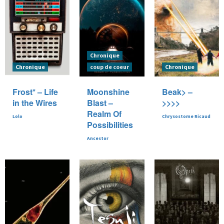
Chronique
Chronique
coup de coeur
Chronique
Frost* – Life
Moonshine
Beak> –
in the Wires
Blast –
>>>>
Realm Of
Lolo
Chrysostome Ricaud
Possibilities
Ancestor