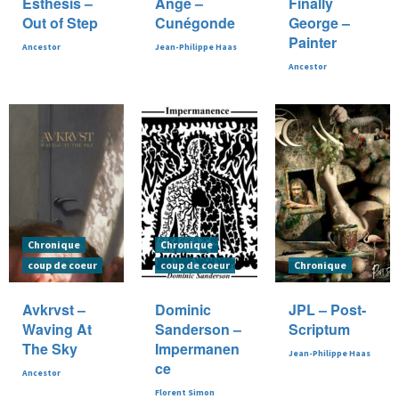
Esthesis –
Ange –
Finally
Out of Step
Cunégonde
George –
Painter
Ancestor
Jean-Philippe Haas
Ancestor
Chronique
Chronique
coup de coeur
coup de coeur
Chronique
Avkrvst –
Dominic
JPL – Post-
Waving At
Sanderson –
Scriptum
The Sky
Impermanen
Jean-Philippe Haas
ce
Ancestor
Florent Simon