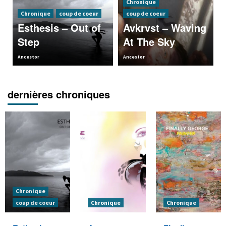
Chronique
Chronique
coup de coeur
coup de coeur
Esthesis – Out of
Avkrvst – Waving
Step
At The Sky
Ancestor
Ancestor
dernières chroniques
Chronique
coup de coeur
Chronique
Chronique