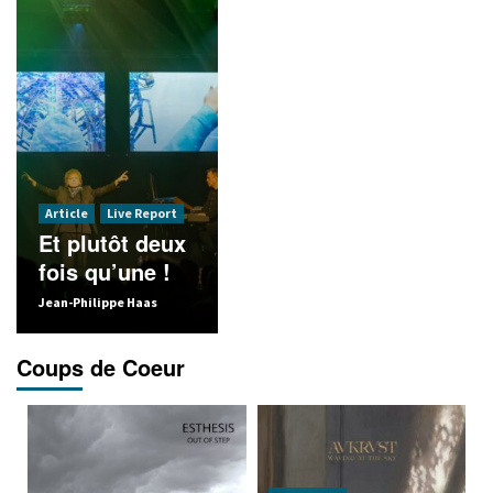
Article
Live Report
Article
Live Report
Et plutôt deux
A l’aise dans
Article
fois qu’une !
la fournaise !
Le b
Jean-Philippe Haas
Florent Canepa
Chroma
Coups de Coeur