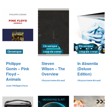
Chronique
Chronique
Chronique
coup de coeur
coup de coeur
Philippe
Steven
In Absentia
Gonin – Pink
Wilson – The
(Deluxe
Floyd –
Overview
Edition)
Animals
Chrysostome Ricaud
Chrysostome Ricaud
Jean-Philippe Haas