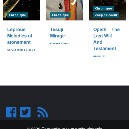
Chronique
Chronique
Chronique
coup de coeur
Leprous –
Tesuji –
Opeth – The
Melodies of
Mirage
Last Will
atonement
And
Florent Simon
Testament
Chrysostome Ricaud
Ancestor
© 2020 Chromatique tous droits réservés