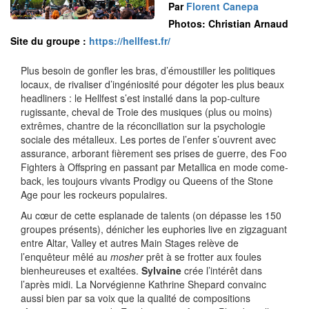
Par
Florent Canepa
Photos: Christian Arnaud
Site du groupe :
https://hellfest.fr/
Plus besoin de gonfler les bras, d’émoustiller les politiques
locaux, de rivaliser d’ingéniosité pour dégoter les plus beaux
headliners : le Hellfest s’est installé dans la pop-culture
rugissante, cheval de Troie des musiques (plus ou moins)
extrêmes, chantre de la réconciliation sur la psychologie
sociale des métalleux. Les portes de l’enfer s’ouvrent avec
assurance, arborant fièrement ses prises de guerre, des Foo
Fighters à Offspring en passant par Metallica en mode come-
back, les toujours vivants Prodigy ou Queens of the Stone
Age pour les rockeurs populaires.
Au cœur de cette esplanade de talents (on dépasse les 150
groupes présents), dénicher les euphories live en zigzaguant
entre Altar, Valley et autres Main Stages relève de
l’enquêteur mêlé au
mosher
prêt à se frotter aux foules
bienheureuses et exaltées.
Sylvaine
crée l’intérêt dans
l’après midi. La Norvégienne Kathrine Shepard convainc
aussi bien par sa voix que la qualité de compositions