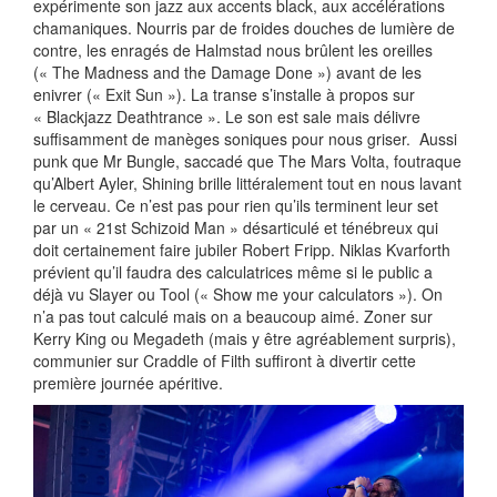
expérimente son jazz aux accents black, aux accélérations
chamaniques. Nourris par de froides douches de lumière de
contre, les enragés de Halmstad nous brûlent les oreilles
(« The Madness and the Damage Done ») avant de les
enivrer (« Exit Sun »). La transe s’installe à propos sur
« Blackjazz Deathtrance ». Le son est sale mais délivre
suffisamment de manèges soniques pour nous griser. Aussi
punk que Mr Bungle, saccadé que The Mars Volta, foutraque
qu’Albert Ayler, Shining brille littéralement tout en nous lavant
le cerveau. Ce n’est pas pour rien qu’ils terminent leur set
par un « 21st Schizoid Man » désarticulé et ténébreux qui
doit certainement faire jubiler Robert Fripp. Niklas Kvarforth
prévient qu’il faudra des calculatrices même si le public a
déjà vu Slayer ou Tool (« Show me your calculators »). On
n’a pas tout calculé mais on a beaucoup aimé. Zoner sur
Kerry King ou Megadeth (mais y être agréablement surpris),
communier sur Craddle of Filth suffiront à divertir cette
première journée apéritive.