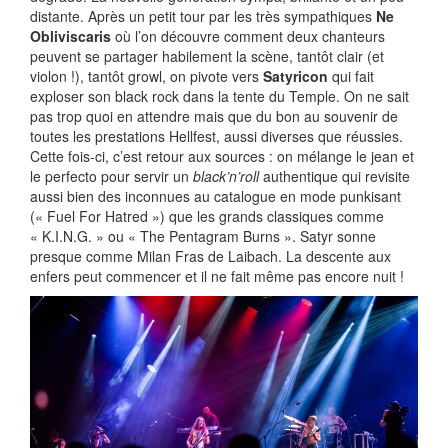
distante. Après un petit tour par les très sympathiques
Ne
Obliviscaris
où l’on découvre comment deux chanteurs
peuvent se partager habilement la scène, tantôt clair (et
violon !), tantôt growl, on pivote vers
Satyricon
qui fait
exploser son black rock dans la tente du Temple. On ne sait
pas trop quoi en attendre mais que du bon au souvenir de
toutes les prestations Hellfest, aussi diverses que réussies.
Cette fois-ci, c’est retour aux sources : on mélange le jean et
le perfecto pour servir un
black’n’roll
authentique qui revisite
aussi bien des inconnues au catalogue en mode punkisant
(« Fuel For Hatred ») que les grands classiques comme
« K.I.N.G. » ou « The Pentagram Burns ». Satyr sonne
presque comme Milan Fras de Laibach. La descente aux
enfers peut commencer et il ne fait même pas encore nuit !