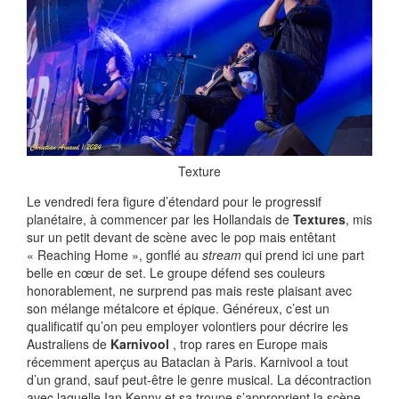
Texture
Le vendredi fera figure d’étendard pour le progressif
planétaire, à commencer par les Hollandais de
Textures
, mis
sur un petit devant de scène avec le pop mais entêtant
« Reaching Home », gonflé au
stream
qui prend ici une part
belle en cœur de set. Le groupe défend ses couleurs
honorablement, ne surprend pas mais reste plaisant avec
son mélange métalcore et épique. Généreux, c’est un
qualificatif qu’on peu employer volontiers pour décrire les
Australiens de
Karnivool
, trop rares en Europe mais
récemment aperçus au Bataclan à Paris. Karnivool a tout
d’un grand, sauf peut-être le genre musical. La décontraction
avec laquelle Ian Kenny et sa troupe s’approprient la scène,