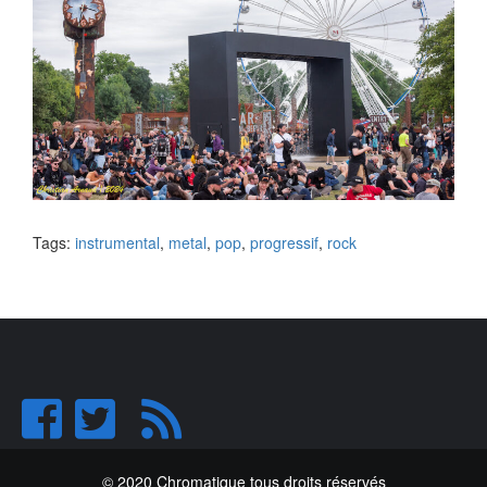
Tags:
instrumental
,
metal
,
pop
,
progressif
,
rock
© 2020 Chromatique tous droits réservés