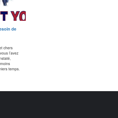
esoin de
et chers
vous l’avez
staté,
 moins
niers temps.