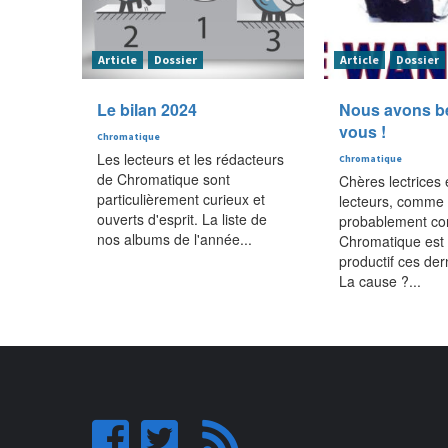
Article
Dossier
Article
Dossier
Le bilan 2024
Nous avons b
vous !
Chromatique
Les lecteurs et les rédacteurs
Chromatique
de Chromatique sont
Chères lectrices 
particulièrement curieux et
lecteurs, comme 
ouverts d'esprit. La liste de
probablement con
nos albums de l'année...
Chromatique est
productif ces der
La cause ?...