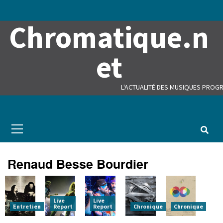
Skip
to
Chromatique.n
content
et
L'ACTUALITÉ DES MUSIQUES PROGR
Primary
Menu
Renaud Besse Bourdier
Live
Live
Entretien
Report
Report
Chronique
Chronique