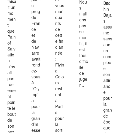
faisa
Nou
Bitc
c
vous
it un
s
hin
prog
mar
mo
n'all
Baja
de
qua
men
ons
s
Fran
nts
t
pas
assu
ce
de
que
se
me
et
cett
Pain
men
sans
de
e fin
of
tir, il
auc
Nav
d’an
Salv
est
un
arre
née
atio
très
com
avait
:
n
diffic
plex
rend
Flyin
n’av
ile
e
ez-
g
ait
de
son
vous
Colo
pas
juge
attir
à
rs
réell
r...
anc
l’Oly
revi
eme
e
mpi
ent
nt
pour
a
à
poin
la
pour
Pari
té le
gran
la
s
bout
de
gran
pour
de
épo
d’m
la
son
que
esse
sorti
nez.