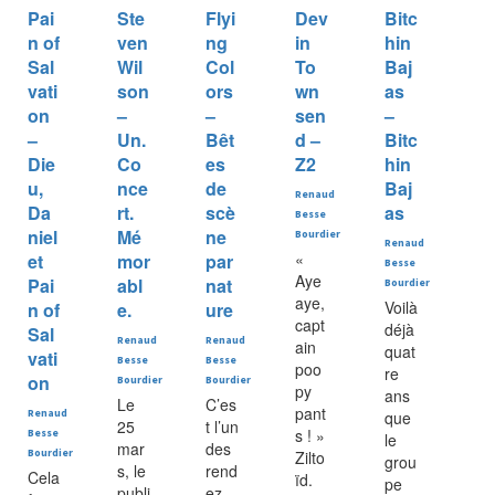
Pai
Ste
Flyi
Dev
Bitc
n of
ven
ng
in
hin
Sal
Wil
Col
To
Baj
vati
son
ors
wn
as
on
–
–
sen
–
–
Un.
Bêt
d –
Bitc
Die
Co
es
Z2
hin
u,
nce
de
Baj
Renaud
Da
rt.
scè
as
Besse
niel
Mé
ne
Bourdier
Renaud
«
et
mor
par
Besse
Aye
Pai
abl
nat
Bourdier
aye,
Voilà
n of
e.
ure
capt
déjà
Sal
Renaud
Renaud
ain
quat
vati
Besse
Besse
poo
re
on
Bourdier
Bourdier
py
ans
Le
C’es
pant
Renaud
que
25
t l’un
s ! »
Besse
le
mar
des
Bourdier
Zilto
grou
s, le
rend
Cela
ïd.
pe
publi
ez-