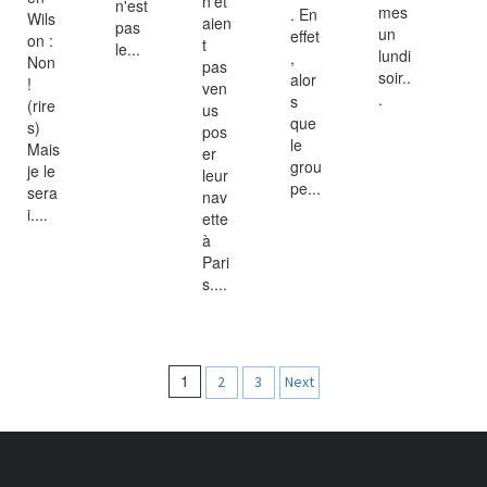
n'ét
n'est
mes
. En
Wils
aien
pas
un
effet
on :
t
le...
lundi
,
Non
pas
soir..
alor
!
ven
.
s
(rire
us
que
s)
pos
le
Mais
er
grou
je le
leur
pe...
sera
nav
i....
ette
à
Pari
s....
Navigation
1
2
3
Next
des
articles