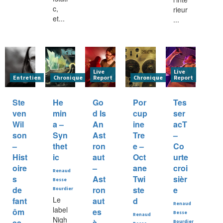
c,
rieur
et...
...
Live
Live
Entretien
Chronique
Report
Chronique
Report
Ste
He
Go
Por
Tes
ven
min
d Is
cup
ser
Wil
a –
An
ine
acT
son
Syn
Ast
Tre
–
–
thet
ron
e –
Co
Hist
ic
aut
Oct
urte
oire
–
ane
croi
Renaud
s
Ast
Twi
sièr
Besse
de
ron
ste
e
Bourdier
Le
fant
aut
d
Renaud
label
ôm
es
Besse
Renaud
Nigh
es
à
Bourdier