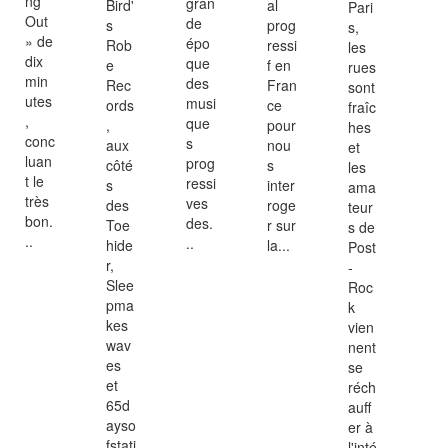
ng
gran
Bird'
al
Pari
Out
de
s
prog
s,
» de
épo
Rob
ressi
les
dix
que
e
f en
rues
min
des
Rec
Fran
sont
utes
musi
ords
ce
fraîc
,
que
,
pour
hes
conc
s
aux
nou
et
luan
prog
côté
s
les
t le
ressi
s
inter
ama
très
ves
des
roge
teur
bon.
des.
Toe
r sur
s de
..
..
hide
la...
Post
r,
-
Slee
Roc
pma
k
kes
vien
wav
nent
es
se
et
réch
65d
auff
ayso
er à
fstati
l'inté