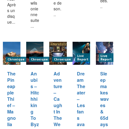
des.
wils
e de
Aprè
..
onie
son.
s un
nne
..
disq
suite
ue...
...
Live
Live
Chronique
Chronique
Chronique
Report
Report
The
An
Ad
Dre
Sle
Pin
ubi
ven
am
ep
eap
s –
ture
The
ma
ple
Hitc
–
ater
kes
Thi
hhi
Ca
–
wav
ef –
kin
ugh
Les
es
Ma
g
t In
fan
&
gno
To
The
s
65d
lia
Byz
We
ava
ays