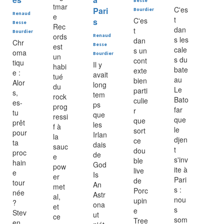
Besse
tmar
C'es
Pari
Bourdier
Renaud
e
t
C'es
s
Besse
Rec
dan
t
Bourdier
ords
Renaud
s les
dan
Chr
est
Besse
cale
s un
oma
Bourdier
un
s du
cont
tiqu
Il y
habi
bate
exte
e :
avait
tué
au
bien
Alor
long
du
Le
parti
s,
tem
rock
Bato
culie
es-
ps
prog
far
r
tu
que
ressi
que
que
prêt
les
f à
le
sort
pour
Irlan
la
djen
ce
ta
dais
sauc
t
dou
proc
de
e
s'inv
ble
hain
God
pow
ite à
live
e
Is
er
Pari
de
tour
An
met
s :
Porc
née
Astr
al,
nou
upin
?
ona
et
s
e
Stev
ut
ce
som
Tree
en