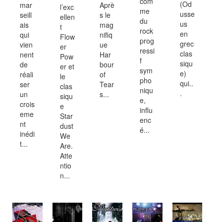
com
(Od
mar
Aprè
l’exc
me
usse
seill
s le
ellen
du
us
ais
mag
t
rock
en
qui
nifiq
Flow
prog
grec
vien
ue
er
ressi
clas
nent
Har
Pow
f
siqu
de
bour
er et
sym
e)
réali
of
le
pho
qui..
ser
Tear
clas
niqu
.
un
s...
siqu
e,
crois
e
influ
eme
Star
enc
nt
dust
é...
inédi
We
t...
Are.
Atte
ntio
n...