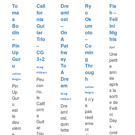
To
Cali
Dre
Ry
Fis
ma
for
aml
o
h –
s
nia
ost
Ok
Fell
Bo
Gui
–
um
ini
din
tar
On
oto
Nig
–
Trio
A
–
hts
Pin
–
Pat
Co
Djul
Up
CG
hw
min
Une
Gur
3+2
ay
g
petit
u
To
Thr
e
Greg
A
oug
ann
Filibert
Julien
ée
Dre
h
Peu
Negro
aprè
am
con
Pin
Julien
s la
nu,
Up
Negro
Greg
sorti
le
Gur
Il n’y
Filibert
e de
Calif
u
a
Dre
Felli
orni
est
pas
aml
ni
a
le
réell
ost,
Day
Guit
deu
eme
quin
s
ar
xièm
nt
tette
(voir
Trio
e