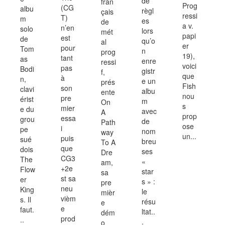
de
fran
Prog
(CG
albu
règl
çais
ressi
T)
m
es
de
a v.
n’en
solo
lors
mét
papi
est
de
qu’o
al
er
pour
Tom
n
prog
19),
tant
as
enre
ressi
voici
pas
Bodi
gistr
f,
que
à
n,
e un
prés
Fish
son
clavi
albu
ente
nou
pre
érist
m
On
s
mier
e du
avec
A
prop
essa
grou
de
Path
ose
i
pe
nom
way
un...
puis
sué
breu
To A
que
dois
ses
Dre
CG3
The
«
am,
+2e
Flow
star
sa
st sa
er
s » :
pre
neu
King
le
mièr
vièm
s. Il
résu
e
e
faut.
ltat..
dém
prod
..
.
o