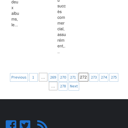
deu
succ
x
ès
albu
com
ms,
mer
le...
cial,
assu
rém
ent,.
..
Navigation
…
272
Previous
1
269
270
271
273
274
275
des
…
278
Next
articles