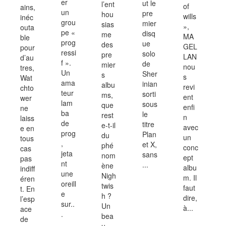
er
ut le
l’ent
of
ains,
un
pre
hou
wills
inéc
grou
mier
sias
»,
outa
pe «
disq
me
MA
ble
prog
ue
des
GEL
pour
ressi
solo
pre
LAN
d’au
f ».
de
mier
nou
tres,
Un
Sher
s
s
Wat
ama
inian
albu
revi
chto
teur
sorti
ms,
ent
wer
lam
sous
que
enfi
ne
ba
le
rest
n
laiss
de
titre
e-t-il
avec
e en
prog
Plan
du
un
tous
,
et X,
phé
conc
cas
jeta
sans
nom
ept
pas
nt
...
ène
albu
indiff
une
Nigh
m. Il
éren
oreill
twis
faut
t. En
e
h ?
dire,
l’esp
sur..
Un
à...
ace
.
bea
de
u