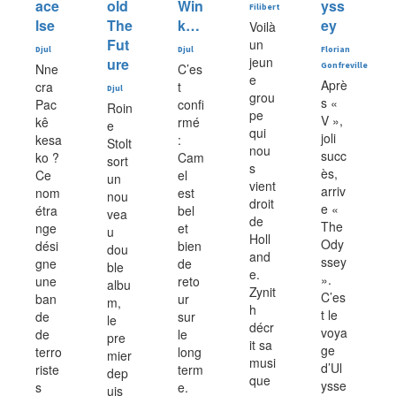
ace
old
Win
yss
Filibert
lse
The
k…
ey
Voilà
Fut
un
Djul
Djul
Florian
jeun
ure
Nne
C’es
Gonfreville
e
Aprè
cra
t
Djul
grou
s «
Pac
confi
Roin
pe
V »,
kê
rmé
e
qui
joli
kesa
:
Stolt
nou
succ
ko ?
Cam
sort
s
ès,
Ce
el
un
vient
arriv
nom
est
nou
droit
e «
étra
bel
vea
de
The
nge
et
u
Holl
Ody
dési
bien
dou
and
ssey
gne
de
ble
e.
».
une
reto
albu
Zynit
C’es
ban
ur
m,
h
t le
de
sur
le
décr
voya
de
le
pre
it sa
ge
terro
long
mier
musi
d’Ul
riste
term
dep
que
ysse
s
e.
uis