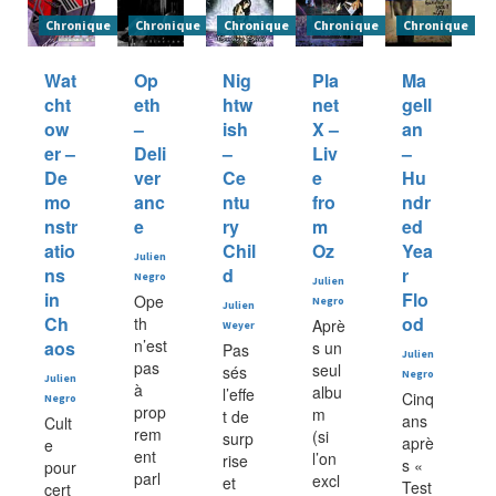
Chronique
Chronique
Chronique
Chronique
Chronique
Wat
Op
Nig
Pla
Ma
cht
eth
htw
net
gell
ow
–
ish
X –
an
er –
Deli
–
Liv
–
De
ver
Ce
e
Hu
mo
anc
ntu
fro
ndr
nstr
e
ry
m
ed
atio
Chil
Oz
Yea
Julien
ns
d
r
Negro
Julien
in
Flo
Ope
Negro
Julien
Ch
od
th
Aprè
Weyer
n’est
aos
s un
Pas
Julien
pas
seul
sés
Negro
Julien
à
albu
l’effe
Cinq
Negro
prop
m
t de
ans
Cult
rem
(si
surp
aprè
e
ent
l’on
rise
s «
pour
parl
excl
et
Test
cert