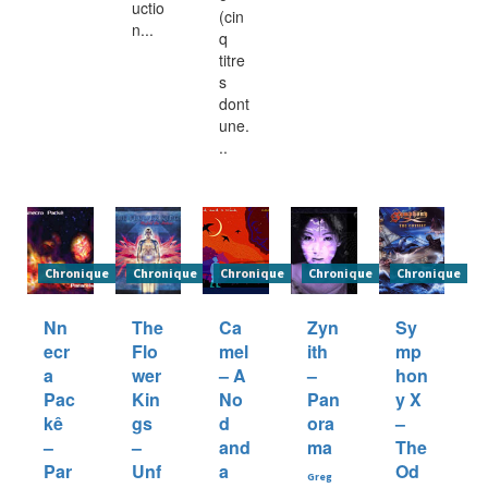
uctio
(cin
n...
q
titre
s
dont
une.
..
Chronique
Chronique
Chronique
Chronique
Chronique
Nn
The
Ca
Zyn
Sy
ecr
Flo
mel
ith
mp
a
wer
– A
–
hon
Pac
Kin
No
Pan
y X
kê
gs
d
ora
–
–
–
and
ma
The
Par
Unf
a
Od
Greg