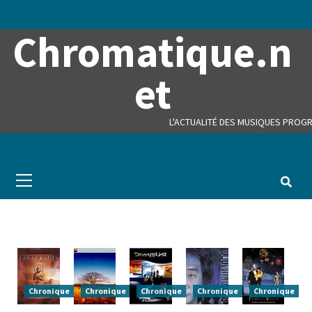
Skip
to
Chromatique.n
content
et
L'ACTUALITÉ DES MUSIQUES PROGR
Primary
Menu
Chronique
Chronique
Chronique
Chronique
Chronique