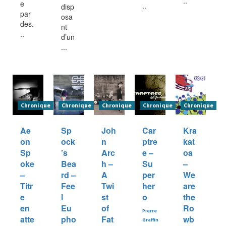
..
e
..
disp
par
osa
des.
nt
..
d’un
...
Chronique
Chronique
Chronique
Chronique
Chronique
Ae
Sp
Joh
Car
Kra
on
ock
n
ptre
kat
Sp
’s
Arc
e –
oa
oke
Bea
h –
Su
–
–
rd –
A
per
We
Titr
Fee
Twi
her
are
e
l
st
o
the
en
Eu
of
Ro
Pierre
atte
pho
Fat
wb
Graffin