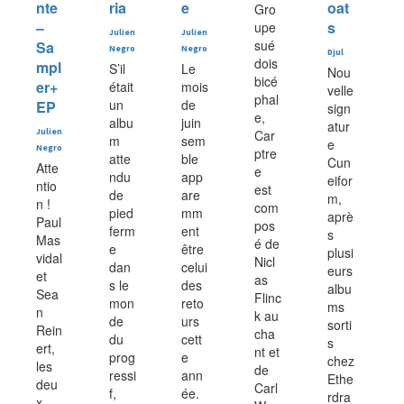
nte
ria
e
oat
Gro
–
s
upe
Julien
Julien
sué
Sa
Negro
Negro
Djul
dois
mpl
S’il
Le
Nou
bicé
er+
était
mois
velle
phal
un
de
EP
sign
e,
albu
juin
atur
Julien
Car
m
sem
e
Negro
ptre
atte
ble
Cun
Atte
e
ndu
app
eifor
ntio
est
de
are
m,
n !
com
pied
mm
aprè
Paul
pos
ferm
ent
s
Mas
é de
e
être
plusi
vidal
Nicl
dan
celui
eurs
et
as
s le
des
albu
Sea
Flinc
mon
reto
ms
n
k au
de
urs
sorti
Rein
cha
du
cett
s
ert,
nt et
prog
e
chez
les
de
ressi
ann
Ethe
deu
Carl
f,
ée.
rdra
x