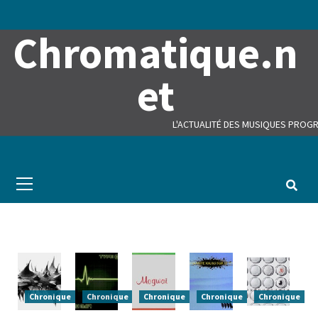
Skip
to
Chromatique.n
content
et
L'ACTUALITÉ DES MUSIQUES PROGR
Primary
Menu
Chronique
Chronique
Chronique
Chronique
Chronique