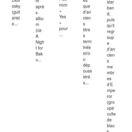
m
star
nom
osky
que
aprè
ban
«
(guit
d’an
s
d,
Yes
arist
cien
albu
puis
»
e...
s
m
qu’il
pour
titre
(ce
regr
...
s
A
oup
term
Nigh
e
inés
t for
d’an
et/o
Bak
cien
u
u...
s
dép
me
ouss
mbr
iéré
es
s...
d’E
mpe
ror
(gro
upe
culte
de
blac
k...