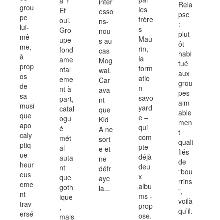
a ?
intér
Rela
grou
les
Et
esso
pse
pe
frère
oui.
ns-
:
lui-
s
Gro
nou
plut
mê
Mau
upe
s au
ôt
me,
rin,
fond
cas
habi
à
la
ame
Mog
tué
prop
form
ntal
wai.
aux
os
atio
eme
Car
grou
de
n
nt à
ava
pes
sa
savo
part,
nt
aim
musi
yard
catal
que
able
que
e –
ogu
Kid
men
apo
qui
é
A ne
t
caly
com
mét
sort
quali
ptiq
pte
al
e et
fiés
ue
déjà
auta
ne
de
heur
deu
nt
défr
“bou
eus
x
que
aye
rrins
eme
albu
goth
la...
”,
nt
ms -
ique
voilà
trav
prop
,
qu’il.
ersé
ose.
mais