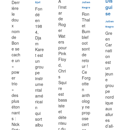
Dis
A
Derr
Djul
Julien
gui
l’inst
ière
Fon
Negro
ar
se
le
Ron
dé
de
dou
Thal
en
Julien
Rog
x
et
198
Negro
er
nom
Bum
4,
Gre
Wat
de
blef
Dja
en
ers
Bon
oot
m
Car
pour
e se
sont
Kare
nati
Pink
cach
de
t est
on
Floy
e un
reto
un
est
d,
«
ur !
grou
un
Chri
pow
Ce
pe
jeun
s
er
Forg
instr
e
Squi
trio
otte
ume
grou
re
»
n
ntal
pe
est
des
anth
amé
nord
bass
plus
olog
ricai
ique
iste
éton
y ne
n
aux
et
nant
prop
qui
allur
déte
s :
ose
sort
es
nteu
Nick
cert
albu
d’all-
r du
Didv
es