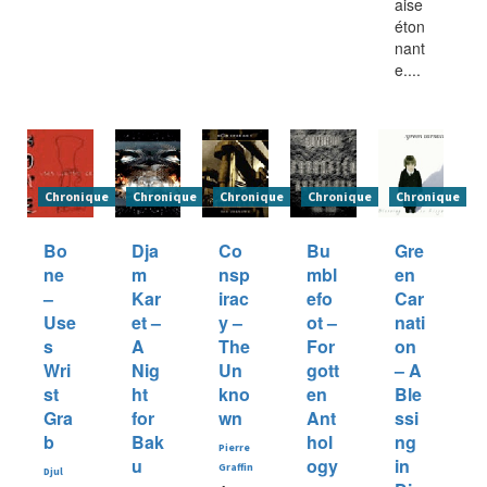
aise
éton
nant
e....
Chronique
Chronique
Chronique
Chronique
Chronique
Bo
Dja
Co
Bu
Gre
ne
m
nsp
mbl
en
–
Kar
irac
efo
Car
Use
et –
y –
ot –
nati
s
A
The
For
on
Wri
Nig
Un
gott
– A
st
ht
kno
en
Ble
Gra
for
wn
Ant
ssi
b
Bak
hol
ng
Pierre
u
ogy
in
Graffin
Djul