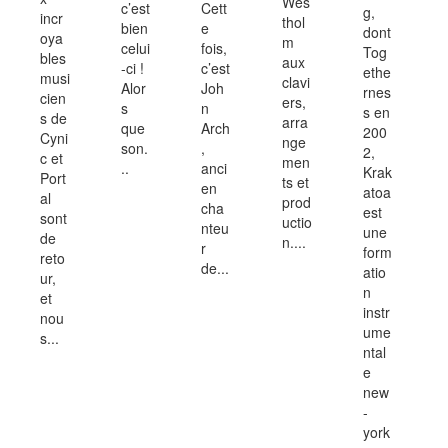
Wes
c’est
Cett
g,
incr
thol
bien
e
dont
oya
m
celui
fois,
Tog
bles
aux
-ci !
c’est
ethe
musi
clavi
Alor
Joh
rnes
cien
ers,
s
n
s en
s de
arra
que
Arch
200
Cyni
nge
son.
,
2,
c et
men
..
anci
Krak
Port
ts et
en
atoa
al
prod
cha
est
sont
uctio
nteu
une
de
n....
r
form
reto
de...
atio
ur,
n
et
instr
nou
ume
s...
ntal
e
new
-
york