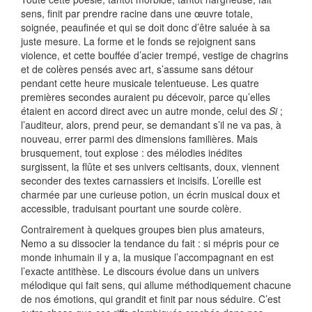
sens, finit par prendre racine dans une œuvre totale,
soignée, peaufinée et qui se doit donc d’être saluée à sa
juste mesure. La forme et le fonds se rejoignent sans
violence, et cette bouffée d’acier trempé, vestige de chagrins
et de colères pensés avec art, s’assume sans détour
pendant cette heure musicale telentueuse. Les quatre
premières secondes auraient pu décevoir, parce qu’elles
étaient en accord direct avec un autre monde, celui des
Si
;
l’auditeur, alors, prend peur, se demandant s’il ne va pas, à
nouveau, errer parmi des dimensions familières. Mais
brusquement, tout explose : des mélodies inédites
surgissent, la flûte et ses univers celtisants, doux, viennent
seconder des textes carnassiers et incisifs. L’oreille est
charmée par une curieuse potion, un écrin musical doux et
accessible, traduisant pourtant une sourde colère.
Contrairement à quelques groupes bien plus amateurs,
Nemo a su dissocier la tendance du fait : si mépris pour ce
monde inhumain il y a, la musique l’accompagnant en est
l’exacte antithèse. Le discours évolue dans un univers
mélodique qui fait sens, qui allume méthodiquement chacune
de nos émotions, qui grandit et finit par nous séduire. C’est