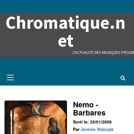
Skip
to
Chromatique.n
content
et
L'ACTUALITÉ DES MUSIQUES PROGR
Primary
Menu
Nemo -
Barbares
Sorti le: 25/01/2009
Par
Jérôme Walczak