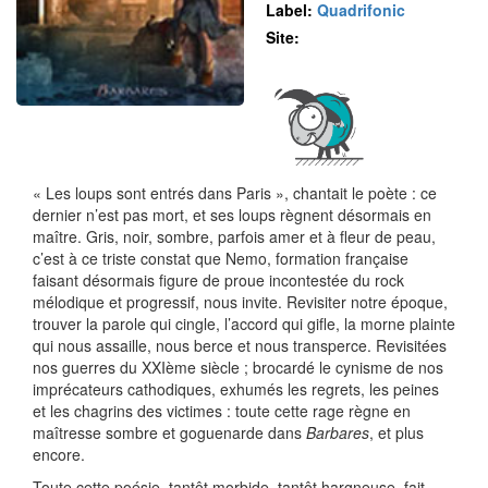
Label:
Quadrifonic
Site:
« Les loups sont entrés dans Paris », chantait le poète : ce
dernier n’est pas mort, et ses loups règnent désormais en
maître. Gris, noir, sombre, parfois amer et à fleur de peau,
c’est à ce triste constat que Nemo, formation française
faisant désormais figure de proue incontestée du rock
mélodique et progressif, nous invite. Revisiter notre époque,
trouver la parole qui cingle, l’accord qui gifle, la morne plainte
qui nous assaille, nous berce et nous transperce. Revisitées
nos guerres du XXIème siècle ; brocardé le cynisme de nos
imprécateurs cathodiques, exhumés les regrets, les peines
et les chagrins des victimes : toute cette rage règne en
maîtresse sombre et goguenarde dans
Barbares
, et plus
encore.
Toute cette poésie, tantôt morbide, tantôt hargneuse, fait