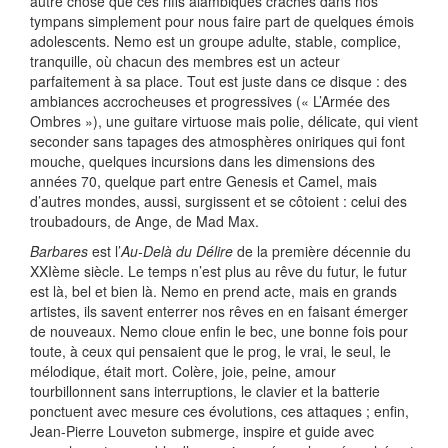
autre chose que ces riffs alambiqués crachés dans nos
tympans simplement pour nous faire part de quelques émois
adolescents. Nemo est un groupe adulte, stable, complice,
tranquille, où chacun des membres est un acteur
parfaitement à sa place. Tout est juste dans ce disque : des
ambiances accrocheuses et progressives (« L’Armée des
Ombres »), une guitare virtuose mais polie, délicate, qui vient
seconder sans tapages des atmosphères oniriques qui font
mouche, quelques incursions dans les dimensions des
années 70, quelque part entre Genesis et Camel, mais
d’autres mondes, aussi, surgissent et se côtoient : celui des
troubadours, de Ange, de Mad Max.
Barbares
est l’
Au-Delà du Délire
de la première décennie du
XXIème siècle. Le temps n’est plus au rêve du futur, le futur
est là, bel et bien là. Nemo en prend acte, mais en grands
artistes, ils savent enterrer nos rêves en en faisant émerger
de nouveaux. Nemo cloue enfin le bec, une bonne fois pour
toute, à ceux qui pensaient que le prog, le vrai, le seul, le
mélodique, était mort. Colère, joie, peine, amour
tourbillonnent sans interruptions, le clavier et la batterie
ponctuent avec mesure ces évolutions, ces attaques ; enfin,
Jean-Pierre Louveton submerge, inspire et guide avec