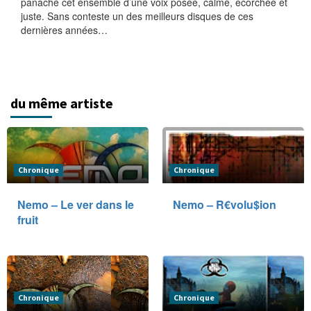
panache cet ensemble d’une voix posée, calme, écorchée et
juste. Sans conteste un des meilleurs disques de ces
dernières années…
du même artiste
Chronique
Chronique
Nemo – Le ver dans le
Nemo – R€volu$ion
fruit
Chronique
Chronique