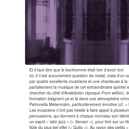
Et il faut dire que le bonhomme était loin d’avoir tort.
Ici, il n’est aucunement question de metal, mais d’un 
par quatre excellents musiciens et une chanteuse à la 
parfaitement la musique de cet extraordinaire quintet et
chercher du côté d’Anekdoten (époque
From within
), 
formation baignent ça et là dans une atmosphère crimson
Petronella Metermalm, particulièrement émotive (cf. «
Les musiciens n’ont pas hésité à faire appel à plusieur
percussions, qui donnent à chaque morceau son identi
un esprit « latin jazz » (« Sensor »), pour finir sur un
flûte du plus bel effet (« Quits »). Au rayon des petits 