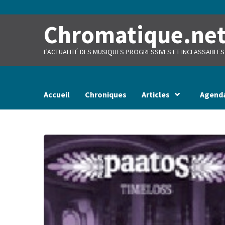
Skip
to
content
Chromatique.ne
L'ACTUALITÉ DES MUSIQUES PROGRESSIVES ET INCLASSABLES
Accueil
Chroniques
Articles
Agend