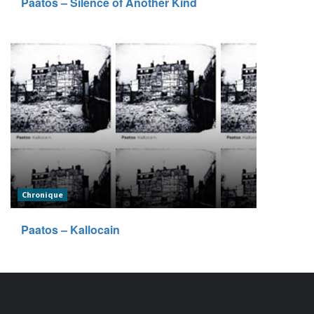
Paatos – Silence of Another Kind
Chronique
Paatos – Kallocain