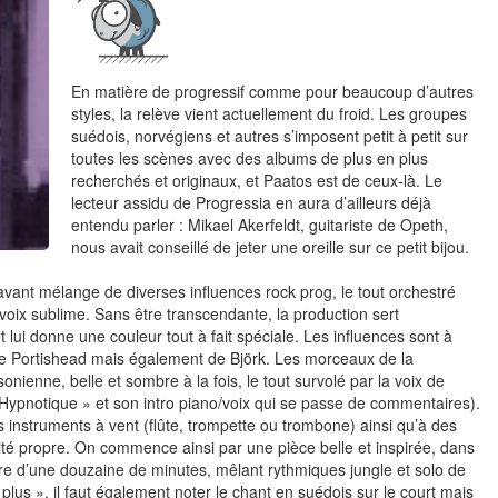
En matière de progressif comme pour beaucoup d’autres
styles, la relève vient actuellement du froid. Les groupes
suédois, norvégiens et autres s’imposent petit à petit sur
toutes les scènes avec des albums de plus en plus
recherchés et originaux, et Paatos est de ceux-là. Le
lecteur assidu de Progressia en aura d’ailleurs déjà
entendu parler : Mikael Akerfeldt, guitariste de Opeth,
nous avait conseillé de jeter une oreille sur ce petit bijou.
savant mélange de diverses influences rock prog, le tout orchestré
voix sublime. Sans être transcendante, la production sert
 lui donne une couleur tout à fait spéciale. Les influences sont à
de Portishead mais également de Björk. Les morceaux de la
ienne, belle et sombre à la fois, le tout survolé par la voix de
 Hypnotique » et son intro piano/voix qui se passe de commentaires).
s instruments à vent (flûte, trompette ou trombone) ainsi qu’à des
té propre. On commence ainsi par une pièce belle et inspirée, dans
 titre d’une douzaine de minutes, mêlant rythmiques jungle et solo de
« plus », il faut également noter le chant en suédois sur le court mais