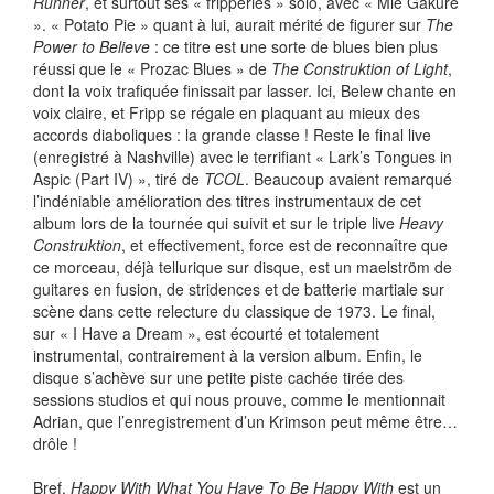
Runner
, et surtout ses « fripperies » solo, avec « Mie Gakure
». « Potato Pie » quant à lui, aurait mérité de figurer sur
The
Power to Believe
: ce titre est une sorte de blues bien plus
réussi que le « Prozac Blues » de
The Construktion of Light
,
dont la voix trafiquée finissait par lasser. Ici, Belew chante en
voix claire, et Fripp se régale en plaquant au mieux des
accords diaboliques : la grande classe ! Reste le final live
(enregistré à Nashville) avec le terrifiant « Lark’s Tongues in
Aspic (Part IV) », tiré de
TCOL
. Beaucoup avaient remarqué
l’indéniable amélioration des titres instrumentaux de cet
album lors de la tournée qui suivit et sur le triple live
Heavy
Construktion
, et effectivement, force est de reconnaître que
ce morceau, déjà tellurique sur disque, est un maelström de
guitares en fusion, de stridences et de batterie martiale sur
scène dans cette relecture du classique de 1973. Le final,
sur « I Have a Dream », est écourté et totalement
instrumental, contrairement à la version album. Enfin, le
disque s’achève sur une petite piste cachée tirée des
sessions studios et qui nous prouve, comme le mentionnait
Adrian, que l’enregistrement d’un Krimson peut même être…
drôle !
Bref,
Happy With What You Have To Be Happy With
est un