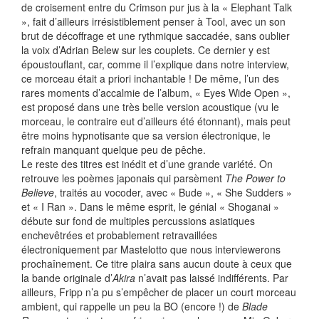
de croisement entre du Crimson pur jus à la « Elephant Talk
», fait d’ailleurs irrésistiblement penser à Tool, avec un son
brut de décoffrage et une rythmique saccadée, sans oublier
la voix d’Adrian Belew sur les couplets. Ce dernier y est
époustouflant, car, comme il l’explique dans notre interview,
ce morceau était a priori inchantable ! De même, l’un des
rares moments d’accalmie de l’album, « Eyes Wide Open »,
est proposé dans une très belle version acoustique (vu le
morceau, le contraire eut d’ailleurs été étonnant), mais peut
être moins hypnotisante que sa version électronique, le
refrain manquant quelque peu de pêche.
Le reste des titres est inédit et d’une grande variété. On
retrouve les poèmes japonais qui parsèment
The Power to
Believe
, traités au vocoder, avec « Bude », « She Sudders »
et « I Ran ». Dans le même esprit, le génial « Shoganai »
débute sur fond de multiples percussions asiatiques
enchevêtrées et probablement retravaillées
électroniquement par Mastelotto que nous interviewerons
prochaînement. Ce titre plaira sans aucun doute à ceux que
la bande originale d’
Akira
n’avait pas laissé indifférents. Par
ailleurs, Fripp n’a pu s’empêcher de placer un court morceau
ambient, qui rappelle un peu la BO (encore !) de
Blade