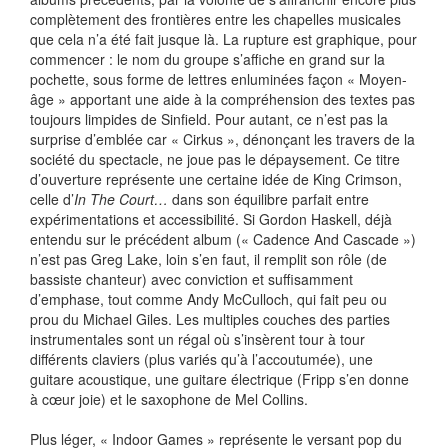
complètement des frontières entre les chapelles musicales
que cela n’a été fait jusque là. La rupture est graphique, pour
commencer : le nom du groupe s’affiche en grand sur la
pochette, sous forme de lettres enluminées façon « Moyen-
âge » apportant une aide à la compréhension des textes pas
toujours limpides de Sinfield. Pour autant, ce n’est pas la
surprise d’emblée car « Cirkus », dénonçant les travers de la
société du spectacle, ne joue pas le dépaysement. Ce titre
d’ouverture représente une certaine idée de King Crimson,
celle d’
In The Court…
dans son équilibre parfait entre
expérimentations et accessibilité. Si Gordon Haskell, déjà
entendu sur le précédent album (« Cadence And Cascade »)
n’est pas Greg Lake, loin s’en faut, il remplit son rôle (de
bassiste chanteur) avec conviction et suffisamment
d’emphase, tout comme Andy McCulloch, qui fait peu ou
prou du Michael Giles. Les multiples couches des parties
instrumentales sont un régal où s’insèrent tour à tour
différents claviers (plus variés qu’à l’accoutumée), une
guitare acoustique, une guitare électrique (Fripp s’en donne
à cœur joie) et le saxophone de Mel Collins.
Plus léger, « Indoor Games » représente le versant pop du