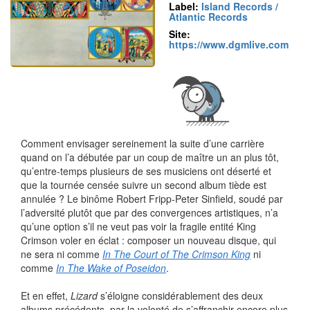
Label:
Island Records /
Atlantic Records
Site:
https://www.dgmlive.com
Comment envisager sereinement la suite d’une carrière
quand on l’a débutée par un coup de maître un an plus tôt,
qu’entre-temps plusieurs de ses musiciens ont déserté et
que la tournée censée suivre un second album tiède est
annulée ? Le binôme Robert Fripp-Peter Sinfield, soudé par
l’adversité plutôt que par des convergences artistiques, n’a
qu’une option s’il ne veut pas voir la fragile entité King
Crimson voler en éclat : composer un nouveau disque, qui
ne sera ni comme
In The Court of The Crimson King
ni
comme
In The Wake of Poseidon
.
Et en effet,
Lizard
s’éloigne considérablement des deux
albums précédents, par la volonté de s’affranchir encore plus