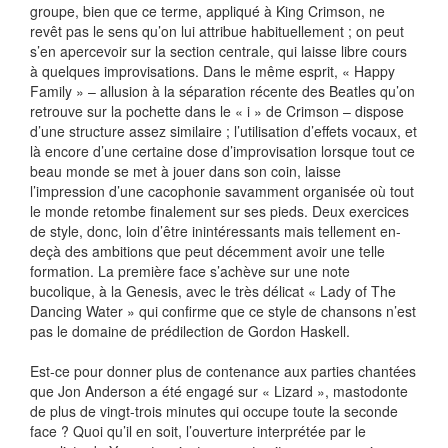
groupe, bien que ce terme, appliqué à King Crimson, ne
revêt pas le sens qu’on lui attribue habituellement ; on peut
s’en apercevoir sur la section centrale, qui laisse libre cours
à quelques improvisations. Dans le même esprit, « Happy
Family » – allusion à la séparation récente des Beatles qu’on
retrouve sur la pochette dans le « i » de Crimson – dispose
d’une structure assez similaire ; l’utilisation d’effets vocaux, et
là encore d’une certaine dose d’improvisation lorsque tout ce
beau monde se met à jouer dans son coin, laisse
l’impression d’une cacophonie savamment organisée où tout
le monde retombe finalement sur ses pieds. Deux exercices
de style, donc, loin d’être inintéressants mais tellement en-
deçà des ambitions que peut décemment avoir une telle
formation. La première face s’achève sur une note
bucolique, à la Genesis, avec le très délicat « Lady of The
Dancing Water » qui confirme que ce style de chansons n’est
pas le domaine de prédilection de Gordon Haskell.
Est-ce pour donner plus de contenance aux parties chantées
que Jon Anderson a été engagé sur « Lizard », mastodonte
de plus de vingt-trois minutes qui occupe toute la seconde
face ? Quoi qu’il en soit, l’ouverture interprétée par le