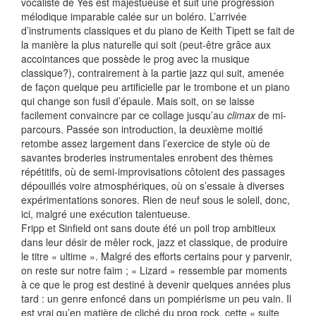
vocaliste de Yes est majestueuse et suit une progression
mélodique imparable calée sur un boléro. L’arrivée
d’instruments classiques et du piano de Keith Tipett se fait de
la manière la plus naturelle qui soit (peut-être grâce aux
accointances que possède le prog avec la musique
classique?), contrairement à la partie jazz qui suit, amenée
de façon quelque peu artificielle par le trombone et un piano
qui change son fusil d’épaule. Mais soit, on se laisse
facilement convaincre par ce collage jusqu’au
climax
de mi-
parcours. Passée son introduction, la deuxième moitié
retombe assez largement dans l’exercice de style où de
savantes broderies instrumentales enrobent des thèmes
répétitifs, où de semi-improvisations côtoient des passages
dépouillés voire atmosphériques, où on s’essaie à diverses
expérimentations sonores. Rien de neuf sous le soleil, donc,
ici, malgré une exécution talentueuse.
Fripp et Sinfield ont sans doute été un poil trop ambitieux
dans leur désir de mêler rock, jazz et classique, de produire
le titre « ultime ». Malgré des efforts certains pour y parvenir,
on reste sur notre faim ; « Lizard » ressemble par moments
à ce que le prog est destiné à devenir quelques années plus
tard : un genre enfoncé dans un pompiérisme un peu vain. Il
est vrai qu’en matière de cliché du prog rock, cette « suite