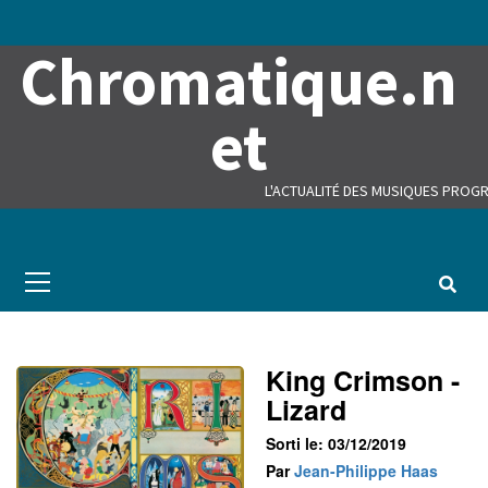
Skip
to
Chromatique.n
content
et
L'ACTUALITÉ DES MUSIQUES PROGR
Primary
Menu
King Crimson -
Lizard
Sorti le: 03/12/2019
Par
Jean-Philippe Haas