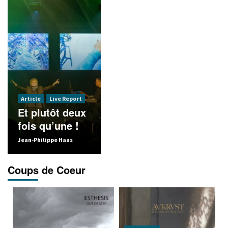
Article
Live Report
Article
Live Report
Et plutôt deux
A l’aise dans
Article
fois qu’une !
la fournaise !
Le b
Jean-Philippe Haas
Florent Canepa
Chroma
Coups de Coeur