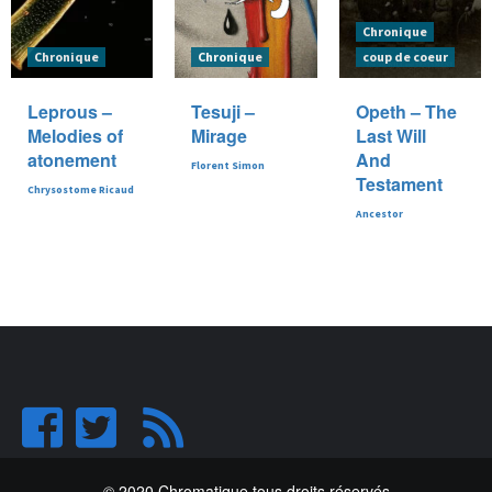
Chronique
Chronique
Chronique
coup de coeur
Leprous –
Tesuji –
Opeth – The
Melodies of
Mirage
Last Will
atonement
And
Florent Simon
Testament
Chrysostome Ricaud
Ancestor
© 2020 Chromatique tous droits réservés