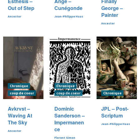
Esthesis –
Ange –
Finally
Out of Step
Cunégonde
George –
Painter
Ancestor
Jean-Philippe Haas
Ancestor
Chronique
Chronique
coup de coeur
coup de coeur
Chronique
Avkrvst –
Dominic
JPL – Post-
Waving At
Sanderson –
Scriptum
The Sky
Impermanen
Jean-Philippe Haas
ce
Ancestor
Florent Simon