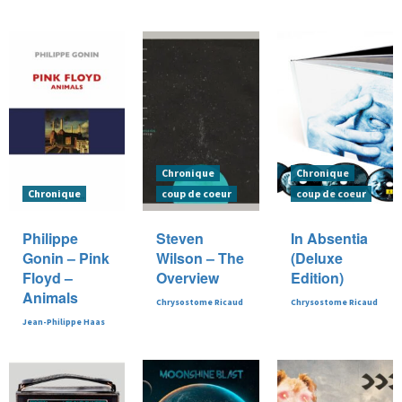
Chronique
Chronique
Chronique
coup de coeur
coup de coeur
Philippe
Steven
In Absentia
Gonin – Pink
Wilson – The
(Deluxe
Floyd –
Overview
Edition)
Animals
Chrysostome Ricaud
Chrysostome Ricaud
Jean-Philippe Haas