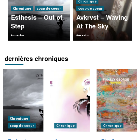
Chronique
Chronique
coup de coeur
coup de coeur
Esthesis – Out of
Avkrvst – Waving
Step
At The Sky
Ancestor
Ancestor
dernières chroniques
Chronique
coup de coeur
Chronique
Chronique