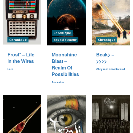
Chronique
Chronique
coup de coeur
Chronique
Frost* – Life
Moonshine
Beak> –
in the Wires
Blast –
>>>>
Realm Of
Lolo
Chrysostome Ricaud
Possibilities
Ancestor