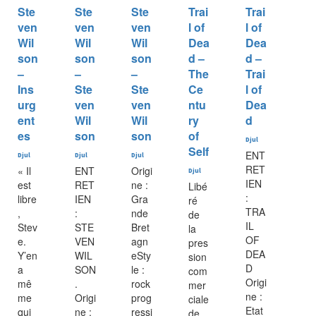
Ste
Ste
Ste
Trai
Trai
ven
ven
ven
l of
l of
Wil
Wil
Wil
Dea
Dea
son
son
son
d –
d –
–
–
–
The
Trai
Ins
Ste
Ste
Ce
l of
urg
ven
ven
ntu
Dea
ent
Wil
Wil
ry
d
es
son
son
of
Djul
Self
ENT
Djul
Djul
Djul
RET
« Il
ENT
Origi
Djul
IEN
est
RET
ne :
Libé
:
libre
IEN
Gra
ré
TRA
,
:
nde
de
IL
Stev
STE
Bret
la
OF
e.
VEN
agn
pres
DEA
Y’en
WIL
eSty
sion
D
a
SON
le :
com
Origi
mê
.
rock
mer
ne :
me
Origi
prog
ciale
Etat
qui
ne :
ressi
de