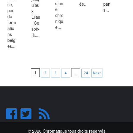
d’un
ée...
pan
se,
u’au
e
s...
peu
x
chro
de
Lilas
niqu
form
. Ce
e...
atio
soir-
ns
là,...
belg
es...
Navigation
1
…
2
3
4
24
Next
des
articles
© 2020 Chromatique tous droits réservés