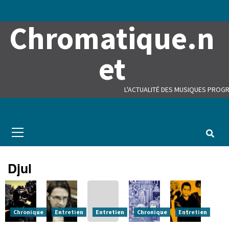
Skip
to
Chromatique.n
content
et
L'ACTUALITÉ DES MUSIQUES PROGR
Primary
Menu
Djul
Chronique
Entretien
Entretien
Chronique
Entretien