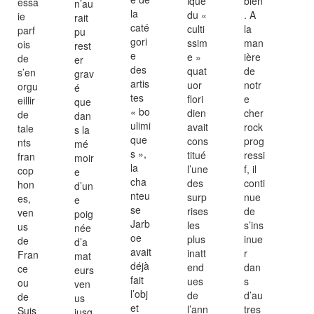
ique
bien
essa
n’au
la
du «
. A
ie
rait
caté
culti
la
parf
pu
gori
ssim
man
ois
rest
e
e »
ière
de
er
des
quat
de
s’en
grav
artis
uor
notr
orgu
é
tes
flori
e
eillir
que
« bo
dien
cher
de
dan
ulimi
avait
rock
tale
s la
que
cons
prog
nts
mé
s »,
titué
ressi
fran
moir
la
l’une
f, il
cop
e
cha
des
conti
hon
d’un
nteu
surp
nue
es,
e
se
rises
de
ven
poig
Jarb
les
s’ins
us
née
oe
plus
inue
de
d’a
avait
inatt
r
Fran
mat
déjà
end
dan
ce
eurs
fait
ues
s
ou
ven
l’obj
de
d’au
de
us
et
l’ann
tres
Suis
jusq