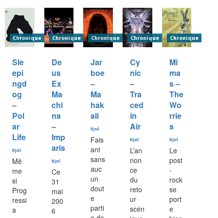
Chronique
Chronique
Chronique
Chronique
Chronique
Sle
De
Jar
Cy
Mi
epi
us
boe
nic
ma
ngd
Ex
–
–
s –
og
Ma
Ma
Tra
The
–
chi
hak
ced
Wo
Pol
na
ali
in
rrie
ar
–
Air
s
Djul
Life
Imp
Fais
Djul
Djul
aris
ant
L’an
Le
Djul
sans
non
post
Mê
Djul
auc
ce
-
me
Ce
un
du
rock
si
31
dout
reto
se
Prog
mai
e
ur
port
ressi
200
parti
scén
e
a
6
e de