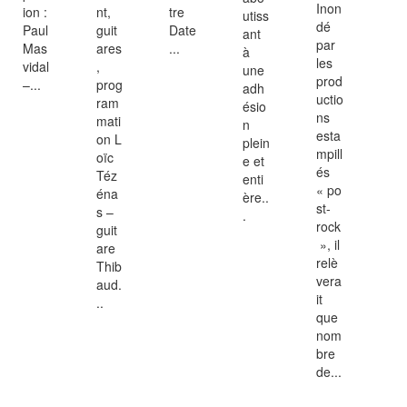
Inon
ion :
nt,
tre
utiss
dé
Paul
guit
Date
ant
par
Mas
ares
...
à
les
vidal
,
une
prod
–...
prog
adh
uctio
ram
ésio
ns
mati
n
esta
on L
plein
mpill
oïc
e et
és
Téz
enti
« po
éna
ère..
st-
s –
.
rock
guit
», il
are
relè
Thib
vera
aud.
it
..
que
nom
bre
de...