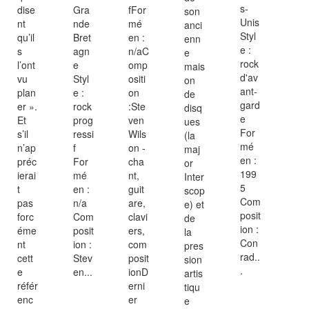
s-
dise
Gra
fFor
son
Unis
nt
nde
mé
anci
Styl
qu’il
Bret
en :
enn
e :
s
agn
n/aC
e
rock
l’ont
e
omp
mais
d'av
vu
Styl
ositi
on
ant-
plan
e :
on
de
gard
er ».
rock
:Ste
disq
e
Et
prog
ven
ues
For
s’il
ressi
Wils
(la
mé
n’ap
f
on -
maj
en :
préc
For
cha
or
199
ierai
mé
nt,
Inter
5
t
en :
guit
scop
Com
pas
n/a
are,
e) et
posit
forc
Com
clavi
de
ion :
éme
posit
ers,
la
Con
nt
ion :
com
pres
rad..
cett
Stev
posit
sion
.
e
en...
ionD
artis
référ
erni
tiqu
enc
er
e