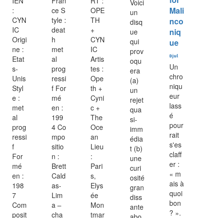
IEN
Fran
RT :
Voici
Mali
:
ce S
OPE
un
CYN
tyle :
TH
nco
disq
IC
deat
+
niq
ue
Origi
h
CYN
qui
ue
ne :
met
IC
prov
Djul
Etat
al
Artis
oqu
Un
s-
prog
tes :
era
chro
Unis
ressi
Ope
(a)
niqu
Styl
f For
th +
un
eur
e :
mé
Cyni
rejet
lass
met
en :
c +
qua
é
al
199
The
si-
pour
prog
4 Co
Oce
imm
rait
ressi
mpo
an
édia
s'es
f
sitio
Lieu
t (b)
claff
For
n :
:
une
er :
mé
Brett
Pari
curi
« m
en :
Cald
s,
osité
ais à
198
as-
Elys
gran
quoi
7
Lim
ée
diss
bon
Com
a –
Mon
ante
? ».
posit
cha
tmar
abo