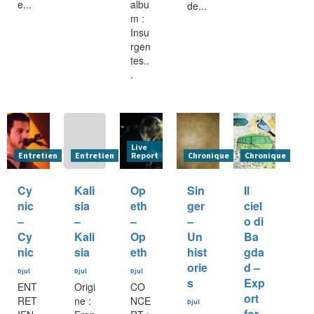
e...
albu
de...
m :
Insu
rgen
tes..
.
Live
Entretien
Entretien
Report
Chronique
Chronique
Cy
Kali
Op
Sin
Il
nic
sia
eth
ger
ciel
–
–
–
–
o di
Cy
Kali
Op
Un
Ba
nic
sia
eth
hist
gda
orie
d –
Djul
Djul
Djul
s
Exp
ENT
Origi
CO
ort
RET
ne :
NCE
Djul
for