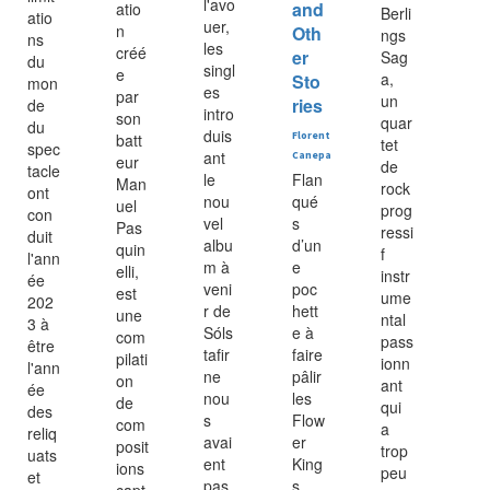
l'avo
and
atio
Berli
atio
uer,
n
Oth
ngs
ns
les
créé
er
Sag
du
singl
e
a,
Sto
mon
es
par
un
ries
de
intro
son
quar
du
duis
batt
Florent
tet
spec
ant
Canepa
eur
de
tacle
le
Flan
Man
rock
ont
nou
qué
uel
prog
con
vel
s
Pas
ressi
duit
albu
d’un
quin
f
l'ann
m à
e
elli,
instr
ée
veni
poc
est
ume
202
r de
hett
une
ntal
3 à
Sóls
e à
com
pass
être
tafir
faire
pilati
ionn
l'ann
ne
pâlir
on
ant
ée
nou
les
de
qui
des
s
Flow
com
a
reliq
avai
er
posit
trop
uats
ent
King
ions
peu
et
pas
s,
capt