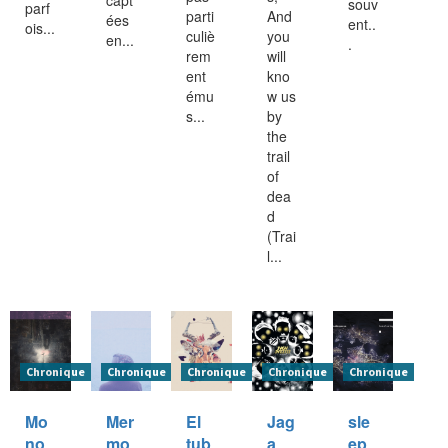
souv
parf
parti
And
ées
ent..
ois...
culiè
you
en...
.
rem
will
ent
kno
ému
w us
s...
by
the
trail
of
dea
d
(Trai
l...
Chronique
Chronique
Chronique
Chronique
Chronique
Mo
Mer
El
Jag
sle
no
mo
tub
a
ep