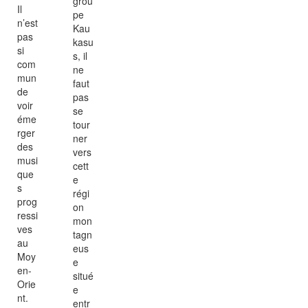
grou
Il
pe
n’est
Kau
pas
kasu
si
s, il
com
ne
mun
faut
de
pas
voir
se
éme
tour
rger
ner
des
vers
musi
cett
que
e
s
régi
prog
on
ressi
mon
ves
tagn
au
eus
Moy
e
en-
situé
Orie
e
nt.
entr