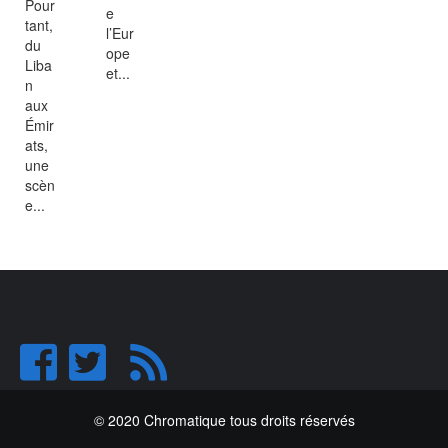
Pour
e
tant,
l’Eur
du
ope
Liba
et...
n
aux
Émir
ats,
une
scèn
e...
© 2020 Chromatique tous droits réservés