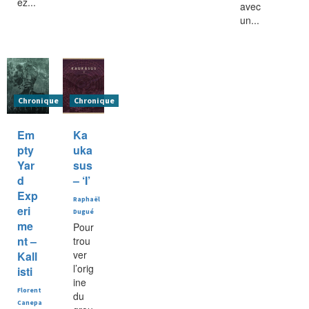
ez...
avec
un...
Chronique
Chronique
Em
Ka
pty
uka
Yar
sus
d
– ‘I’
Exp
Raphaël
eri
Dugué
me
Pour
nt –
trou
ver
Kall
l’orig
isti
ine
Florent
du
Canepa