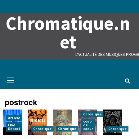
Skip
to
Chromatique.n
content
et
L'ACTUALITÉ DES MUSIQUES PROGR
Primary
Menu
postrock
Chronique
Article
coup
Live
de
Report
Chronique
Chronique
coeur
Chronique