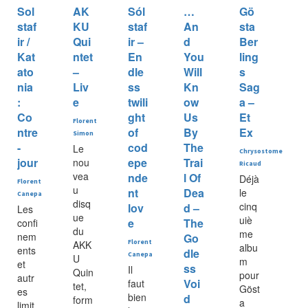
Sol
AK
Sól
…
Gö
staf
KU
staf
An
sta
ir /
Qui
ir –
d
Ber
Kat
ntet
En
You
ling
ato
–
dle
Will
s
nia
Liv
ss
Kn
Sag
:
e
twili
ow
a –
Co
ght
Us
Et
Florent
ntre
of
By
Ex
Simon
-
cod
The
Le
Chrysostome
jour
epe
Trai
nou
Ricaud
vea
nde
l Of
Déjà
Florent
u
nt
Dea
le
Canepa
disq
cinq
lov
d –
Les
ue
uiè
e
The
confi
du
me
nem
Go
AKK
Florent
albu
ents
dle
Canepa
U
m
et
ss
Il
Quin
pour
autr
Voi
faut
tet,
Göst
es
bien
d
form
a
limit