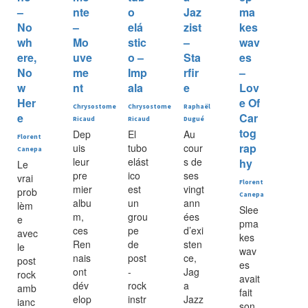
–
nte
o
Jaz
ma
No
–
elá
zist
kes
wh
Mo
stic
–
wav
ere,
uve
o –
Sta
es
No
me
Imp
rfir
–
w
nt
ala
e
Lov
Her
e Of
Chrysostome
Chrysostome
Raphaël
e
Car
Ricaud
Ricaud
Dugué
tog
Dep
El
Au
Florent
rap
uis
tubo
cour
Canepa
leur
elást
s de
hy
Le
pre
ico
ses
vrai
Florent
mier
est
vingt
prob
Canepa
albu
un
ann
lèm
Slee
m,
grou
ées
e
pma
ces
pe
d’exi
avec
kes
Ren
de
sten
le
wav
nais
post
ce,
post
es
ont
-
Jag
rock
avait
dév
rock
a
amb
fait
elop
instr
Jazz
ianc
son