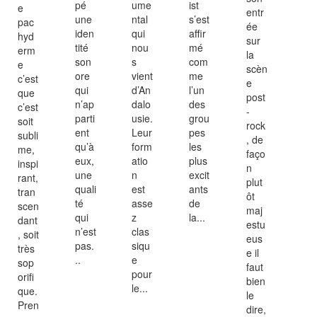
pé
ume
ist
e
entr
une
ntal
s’est
pac
ée
iden
qui
affir
hyd
sur
tité
nou
mé
erm
la
son
s
com
e
scèn
ore
vient
me
c’est
e
qui
d’An
l’un
que
post
n’ap
dalo
des
c’est
-
parti
usie.
grou
soit
rock
ent
Leur
pes
subli
, de
qu’à
form
les
me,
faço
eux,
atio
plus
inspi
n
une
n
excit
rant,
plut
quali
est
ants
tran
ôt
té
asse
de
scen
maj
qui
z
la...
dant
estu
n’est
clas
, soit
eus
pas.
siqu
très
e il
..
e
sop
faut
pour
orifi
bien
le...
que.
le
Pren
dire,