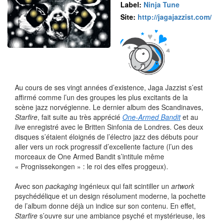
Label:
Ninja Tune
Site:
http://jagajazzist.com/
Au cours de ses vingt années d’existence, Jaga Jazzist s’est
affirmé comme l’un des groupes les plus excitants de la
scène jazz norvégienne. Le dernier album des Scandinaves,
Starfire
, fait suite au très apprécié
One-Armed Bandit
et au
live
enregistré avec le Britten Sinfonia de Londres. Ces deux
disques s’étaient éloignés de l’électro jazz des débuts pour
aller vers un rock progressif d’excellente facture (l’un des
morceaux de One Armed Bandit s’intitule même
« Prognissekongen » : le roi des elfes proggeux).
Avec son
packaging
ingénieux qui fait scintiller un
artwork
psychédélique et un design résolument moderne, la pochette
de l’album donne déjà un indice sur son contenu. En effet,
Starfire
s’ouvre sur une ambiance psyché et mystérieuse, les