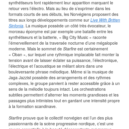
synthétiseurs font rapidement leur apparition marquant le
retour vers l’électro. Mais au lieu de s’exprimer dans les
formats courts de ses débuts, les Norvégiens proposent des
titres aux longs développements comme sur
Live With Britten
Sinfonia
. La musique possède un côté très évocateur, le
morceau éponyme est par exemple une bataille entre les
synthétiseurs et la batterie, « Big City Music » raconte
l’émerveillement de la traversée nocturne d’une mégalopole
moderne. Mais le sommet de
Starfire
est certainement
« Oban », sur lequel une rythmique implacable fait monter la
tension avant de laisser éclater sa puissance, l’électronique,
l’électrique et l’acoustique se mêlant alors dans une
bouleversante phrase mélodique. Même si la musique de
Jaga Jazzist possède des arrangements et des rythmes
complexes, le groupe parvient à rester accessible grâce à un
sens de la mélodie toujours intact. Les orchestrations
subtiles permettent d’alterner les moments grandioses et les
passages plus intimistes tout en gardant une intensité propre
à la formation scandinave.
Starfire
prouve que le collectif norvégien est l’un des plus
passionnants de la scène progressive nordique, c’est une