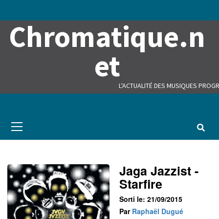
Skip
to
Chromatique.n
content
et
L'ACTUALITÉ DES MUSIQUES PROGR
Primary
Menu
Jaga Jazzist -
Starfire
Sorti le: 21/09/2015
Par
Raphaël Dugué