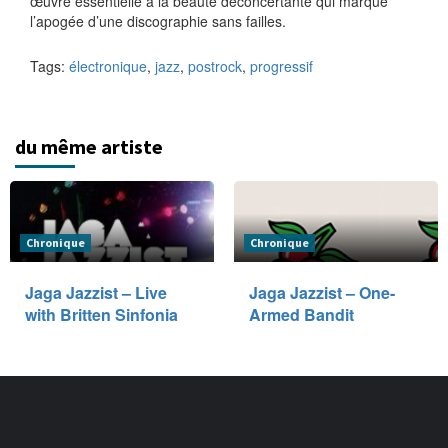
œuvre essentielle à la beauté déconcertante qui marque
l’apogée d’une discographie sans failles.
Tags:
électronique
,
jazz
,
postrock
,
progressif
du même artiste
Chronique
Chronique
Jaga Jazzist – Live
Jaga Jazzist – One-
with Britten Sinfonia
Armed Bandit