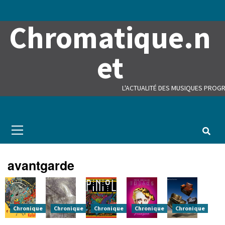
Skip
to
Chromatique.n
content
et
L'ACTUALITÉ DES MUSIQUES PROGR
Primary
Menu
avantgarde
Chronique
Chronique
Chronique
Chronique
Chronique