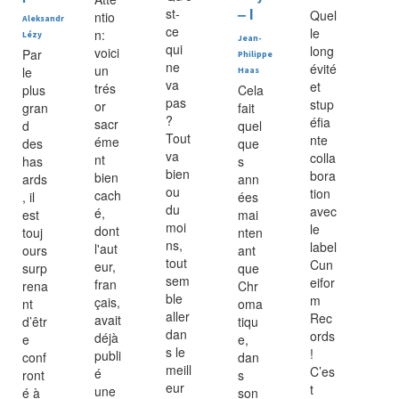
– I
st-
Quel
ntio
Aleksandr
ce
le
n:
Lézy
Jean-
qui
long
voici
Par
Philippe
ne
évité
un
le
Haas
va
et
trés
plus
Cela
pas
stup
or
gran
fait
?
éfia
sacr
d
quel
Tout
nte
éme
des
que
va
colla
nt
has
s
bien
bora
bien
ards
ann
ou
tion
cach
, il
ées
du
avec
é,
est
mai
moi
le
dont
touj
nten
ns,
label
l'aut
ours
ant
tout
Cun
eur,
surp
que
sem
eifor
fran
rena
Chr
ble
m
çais,
nt
oma
aller
Rec
avait
d’êtr
tiqu
dan
ords
déjà
e
e,
s le
!
publi
conf
dan
meill
C’es
é
ront
s
eur
t
une
é à
son