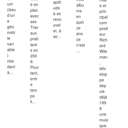
aptit
uor
é en
albu
e et
ude
(issu
plan
ms
prin
à se
d'un
avec
en
cipal
reno
e
ses
quin
com
uvel
géo
Trav
ze
posit
er, à
métr
aux
ans
eur
se...
ie
prati
ce
Rich
vari
que
n'est
ard
able
s en
...
Wile
)
200
man
rési
8.
,
dant
Pour
dév
à...
tant,
elop
entr
pe
e
dep
tem
uis
ps
déjà
il...
199
8
une
musi
que.