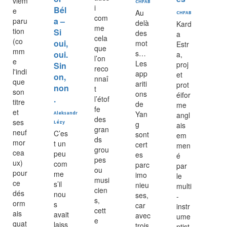
vièm
CHFAB
i
Bél
e
Au
CHFAB
com
a –
paru
delà
Kard
me
tion
Si
des
a
cela
(co
oui,
mot
Estr
que
mm
s…
oui.
a,
l’on
e
Les
proj
Sin
reco
l'indi
app
et
on,
nnaî
que
ariti
prot
non
t
son
ons
éifor
.
l’étof
titre
de
me
fe
et
Yan
Aleksandr
angl
des
ses
Lézy
g
ais
gran
neuf
C’es
sont
em
ds
mor
t un
cert
men
grou
cea
peu
es
é
pes
ux)
com
parc
par
ou
pour
me
imo
le
musi
ce
s’il
nieu
multi
cien
dés
nou
ses,
-
s,
orm
s
car
instr
cett
ais
avait
avec
ume
e
quat
laiss
trois
ntist