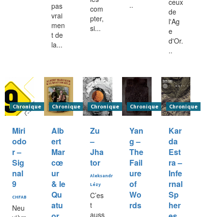
ceux
..
pas
com
de
vrai
pter,
l'Ag
men
si...
e
t de
d'Or.
la...
..
Chronique
Chronique
Chronique
Chronique
Chronique
Miri
Alb
Zu
Yan
Kar
odo
ert
–
g –
da
r –
Mar
Jha
The
Est
Sig
cœ
tor
Fail
ra –
nal
ur
ure
Infe
Aleksandr
9
& le
of
rnal
Lézy
Qu
Wo
Sp
C’es
CHFAB
atu
rds
her
t
Neu
auss
or
es