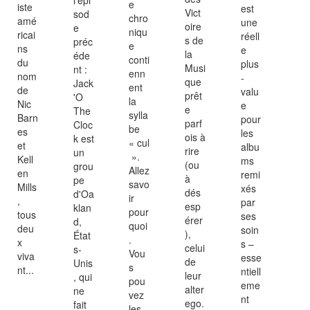
e
iste
est
Vict
sod
chro
amé
une
oire
e
niqu
ricai
réell
s de
préc
e
ns
e
la
éde
conti
du
plus
Musi
nt :
enn
nom
-
que
Jack
ent
de
valu
prêt
'O
la
Nic
e
e
The
sylla
Barn
pour
parf
Cloc
be
es
les
ois à
k est
« cul
et
albu
rire
un
».
Kell
ms
(ou
grou
Allez
en
remi
à
pe
savo
Mills
xés
dés
d'Oa
ir
,
par
esp
klan
pour
tous
ses
érer
d,
quoi
deu
soin
),
État
.
x
s –
celui
s-
Vou
viva
esse
de
Unis
s
nt...
ntiell
leur
, qui
pou
eme
alter
ne
vez
nt
ego.
fait
les