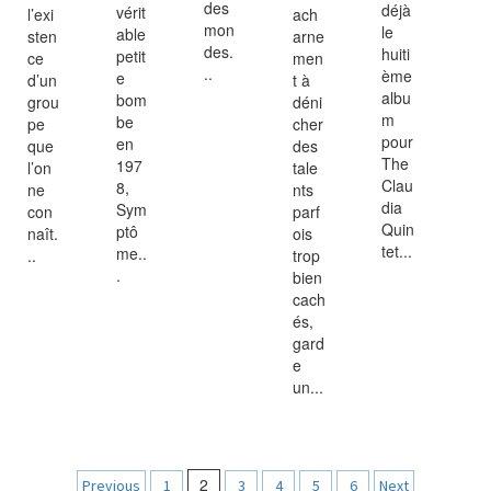
des
déjà
vérit
l’exi
ach
mon
le
able
sten
arne
des.
huiti
petit
ce
men
..
ème
e
d’un
t à
albu
bom
grou
déni
m
be
pe
cher
pour
en
que
des
The
197
l’on
tale
Clau
8,
ne
nts
dia
Sym
con
parf
Quin
ptô
naît.
ois
tet...
me..
..
trop
.
bien
cach
és,
gard
e
un...
Navigation
2
Previous
1
3
4
5
6
Next