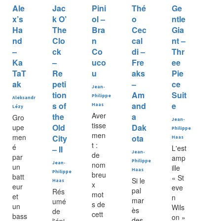
Ale
Jac
Pini
Thé
Ge
x’s
k O’
ol –
o
ntle
Ha
The
Bra
Cec
Gia
nd
Clo
n
cal
nt –
–
ck
Co
di –
Thr
Ka
–
uco
Fre
ee
TaT
Re
u
aks
Pie
ak
peti
–
ce
Jean-
tion
Am
Suit
Philippe
Aleksandr
s of
and
e
Haas
Lézy
Aver
the
a
Gro
Jean-
tisse
Old
Dak
upe
Philippe
men
men
City
ota
Haas
t :
é
L'est
– II
Jean-
de
par
amp
Philippe
Jean-
nom
un
ille
Haas
Philippe
breu
batt
« St
Si le
Haas
x
eur
eve
pal
Rés
mot
et
n
mar
umé
s de
un
Wils
ès
de
cett
bass
on »
des
l'épi