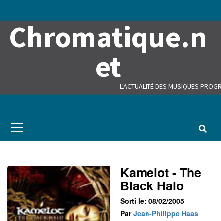
Skip
to
Chromatique.n
content
et
L'ACTUALITÉ DES MUSIQUES PROGR
Primary
Menu
Kamelot - The
Black Halo
Sorti le: 08/02/2005
Par
Jean-Philippe Haas