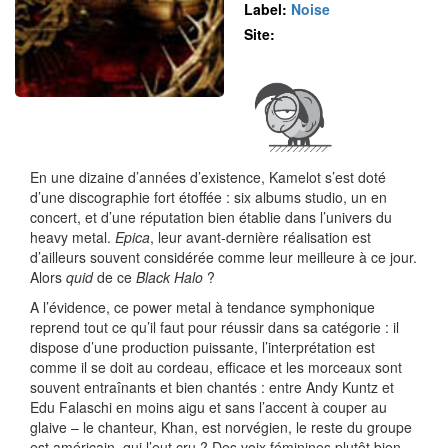
Label:
Noise
Site:
En une dizaine d’années d’existence, Kamelot s’est doté
d’une discographie fort étoffée : six albums studio, un en
concert, et d’une réputation bien établie dans l’univers du
heavy metal.
Epica
, leur avant-dernière réalisation est
d’ailleurs souvent considérée comme leur meilleure à ce jour.
Alors
quid
de ce
Black Halo
?
A l’évidence, ce power metal à tendance symphonique
reprend tout ce qu’il faut pour réussir dans sa catégorie : il
dispose d’une production puissante, l’interprétation est
comme il se doit au cordeau, efficace et les morceaux sont
souvent entraînants et bien chantés : entre Andy Kuntz et
Edu Falaschi en moins aigu et sans l’accent à couper au
glaive – le chanteur, Khan, est norvégien, le reste du groupe
est américain, qui l’eut cru ? Des voix féminines plutôt bien