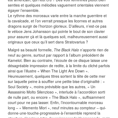
senties et quelques mélodies vaguement orientales viennent
égayer l’ensemble.
Le rythme des morceaux varie entre la marche guerrière et
la cavalcade, et l’on verrait presque les licornes et autres
dragons surgir de l’horizon glorieux. D’ailleurs, n’est-ce pas
le véloce Jens Johansson qui pointe le bout de son clavier
pour assurer çà et là quelques soli, malheureusement aussi
originaux que ceux qu’il sert dans Stratovarius ?
Malgré sa beauté formelle,
The Black Halo
n’apporte rien de
neuf au genre, surtout par rapport à l’album précédent de
Kamelot. Bien au contraire, l’écoute de ce disque laisse une
désagréable impression de redite, à la limite du cliché parfois
ainsi que l’illustre « When The Light Are Down ».
Heureusement, quelques titres sortent la tête de cette mer
sur laquelle peine à souffler une petite bise d’originalité : «
Soul Society », moins prévisible que les autres, « Un
Assassinio Molto Silenzioso », interlude à l’accordéon sorti
de nulle part, ou encore « The Black Halo », suffisamment
court pour ne pas lasser. Enfin, l’incontournable morceau
long – « Memento Mori », neuf minutes au compteur – qui-
donne-une-touche-progressive-à-l’ensemble reprend la