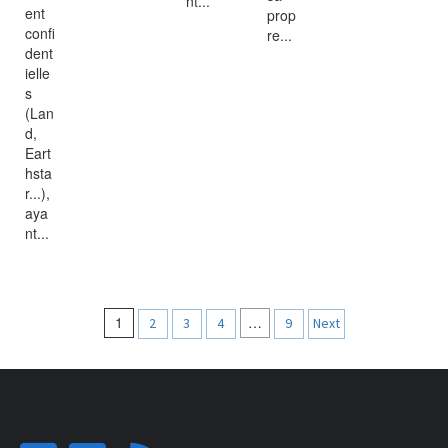
nt...
ent
prop
confi
re...
dent
ielle
s
(Lan
d,
Eart
hsta
r...),
aya
nt...
Navigation
1
…
2
3
4
9
Next
des
articles