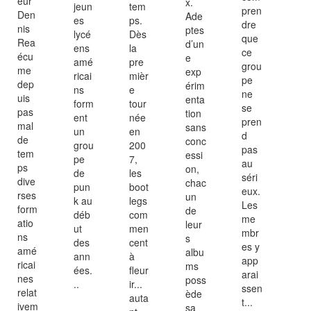
eur
x.
jeun
tem
pren
Den
Ade
es
ps.
dre
nis
ptes
lycé
Dès
que
Rea
d’un
ens
la
ce
écu
e
amé
pre
grou
me
exp
ricai
mièr
pe
dep
érim
ns
e
ne
uis
enta
form
tour
se
pas
tion
ent
née
pren
mal
sans
un
en
d
de
conc
grou
200
pas
tem
essi
pe
7,
au
ps
on,
de
les
séri
dive
chac
pun
boot
eux.
rses
un
k au
legs
Les
form
de
déb
com
me
atio
leur
ut
men
mbr
ns
s
des
cent
es y
amé
albu
ann
à
app
ricai
ms
ées.
fleur
arai
nes
poss
..
ir...
ssen
relat
ède
auta
t...
ivem
sa