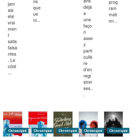
ans
ns
prog
jam
déjà
que
ram
ais
a
ue
mati
été
une
ni...
on...
vrai
faço
men
n
t
asse
satis
z
faisa
parti
ntes
culiè
. Le
re
côté
d’en
...
regi
strer
ses..
.
Chronique
Chronique
Chronique
Chronique
Chronique