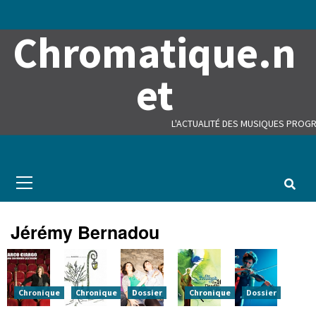
Skip
to
Chromatique.n
content
et
L'ACTUALITÉ DES MUSIQUES PROGR
Primary
Menu
Jérémy Bernadou
Chronique
Chronique
Dossier
Chronique
Dossier