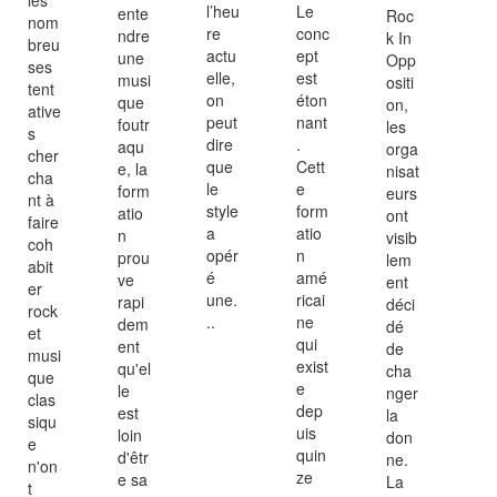
l’heu
Le
ente
Roc
nom
re
conc
ndre
k In
breu
actu
ept
une
Opp
ses
elle,
est
musi
ositi
tent
on
éton
que
on,
ative
peut
nant
foutr
les
s
dire
.
aqu
orga
cher
que
Cett
e, la
nisat
cha
le
e
form
eurs
nt à
style
form
atio
ont
faire
a
atio
n
visib
coh
opér
n
prou
lem
abit
é
amé
ve
ent
er
une.
ricai
rapi
déci
rock
..
ne
dem
dé
et
qui
ent
de
musi
exist
qu'el
cha
que
e
le
nger
clas
dep
est
la
siqu
uis
loin
don
e
quin
d'êtr
ne.
n'on
ze
e sa
La
t