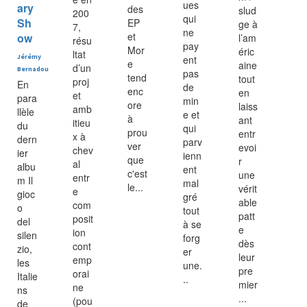
ues
ary
des
slud
200
qui
Sh
EP
ge à
7,
ne
et
ow
l’am
résu
pay
Mor
éric
ltat
Jérémy
ent
e
aine
d’un
Bernadou
pas
tend
tout
proj
En
de
enc
en
et
para
min
ore
laiss
amb
llèle
e et
à
ant
itieu
du
qui
prou
entr
x à
dern
parv
ver
evoi
chev
ier
ienn
que
r
al
albu
ent
c'est
une
entr
m Il
mal
le...
vérit
e
gioc
gré
able
com
o
tout
patt
posit
del
à se
e
ion
silen
forg
dès
cont
zio,
er
leur
emp
les
une.
pre
orai
Italie
..
mier
ne
ns
...
(pou
de