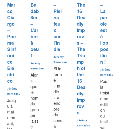
Mar
Ba
–
The
–
co
dab
Plei
16
La
Cia
8m
ns
Dea
par
rgo
–
feu
dly
ole
–
L’ar
x
Imp
est
Poe
bre
sur
rov
à
ma
à
l’in
s –
l’op
Sinf
oeu
die
The
pos
óni
f
Triu
itio
Jérémy
co
mp
n !
Bernadou
Jérémy
Elé
h of
Si le
Bernadou
Jérémy
ctri
the
term
Alor
Bernadou
e
co
16
s
Pour
« in
que
Dea
la
Jérémy
die
le
troisi
dly
Bernadou
» a
nom
ème
Imp
Jusq
enc
du
éditi
rov
u'à
ore
grou
on
mai
s
du
pe
du
nten
sens
laiss
Jérémy
festi
ant,
à
e
Bernadou
val
les