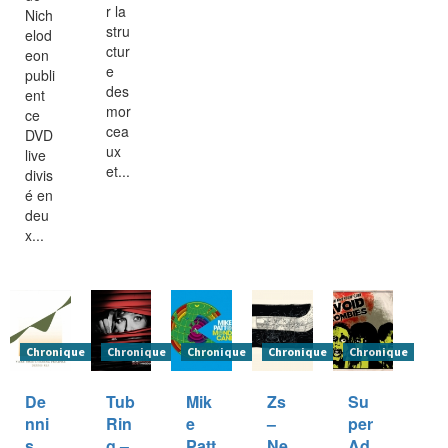
r la
Nich
stru
elod
ctur
eon
e
publi
des
ent
mor
ce
cea
DVD
ux
live
et...
divis
é en
deu
x...
Chronique
Chronique
Chronique
Chronique
Chronique
De
Tub
Mik
Zs
Su
nni
Rin
e
–
per
s
g –
Patt
Ne
Ad