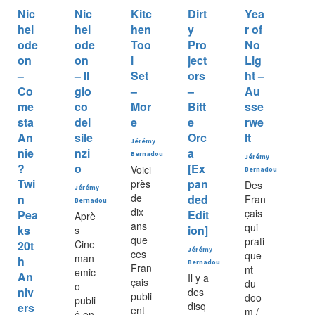
Nic
Nic
Kitc
Dirt
Yea
hel
hel
hen
y
r of
ode
ode
Too
Pro
No
on
on
l
ject
Lig
–
– Il
Set
ors
ht –
Co
gio
–
–
Au
me
co
Mor
Bitt
sse
sta
del
e
e
rwe
An
sile
Orc
lt
Jérémy
nie
nzi
a
Bernadou
Jérémy
?
o
[Ex
Voici
Bernadou
Twi
pan
près
Des
Jérémy
de
n
ded
Fran
Bernadou
dix
çais
Pea
Edit
Aprè
ans
qui
ks
ion]
s
que
prati
Cine
20t
Jérémy
ces
que
man
h
Bernadou
Fran
nt
emic
An
Il y a
çais
du
o
niv
des
publi
doo
publi
disq
ers
ent
m /
é en