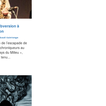
ubversion à
ion
baud-Saintonge
n de l’escapade de
 chroniqueurs au
ays du Milieu »,
tenu...