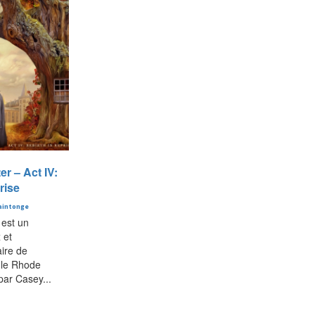
r – Act IV:
rise
aintonge
est un
 et
aire de
 le Rhode
par Casey...