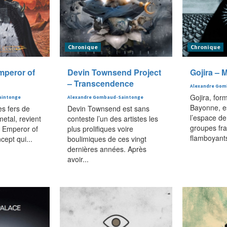
Chronique
Chronique
mperor of
Devin Townsend Project
Gojira –
– Transcendence
Alexandre Gom
Gojira, form
aintonge
Alexandre Gombaud-Saintonge
Bayonne, e
es fers de
Devin Townsend est sans
l’espace de
etal, revient
conteste l’un des artistes les
groupes fra
 Emperor of
plus prolifiques voire
flamboyants
ept qui...
boulimiques de ces vingt
dernières années. Après
avoir...