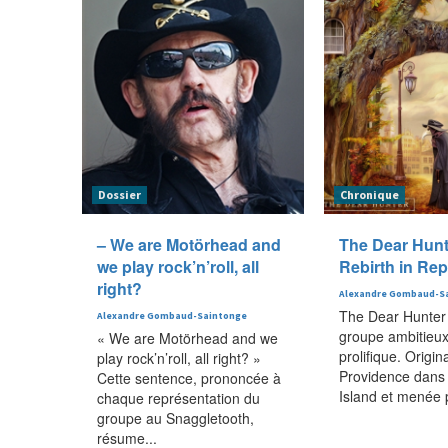
Dossier
Chronique
– We are Motörhead and
The Dear Hunte
we play rock’n’roll, all
Rebirth in Rep
right?
Alexandre Gombaud-S
The Dear Hunter 
Alexandre Gombaud-Saintonge
groupe ambitieux
« We are Motörhead and we
prolifique. Origin
play rock’n’roll, all right? »
Providence dans
Cette sentence, prononcée à
Island et menée 
chaque représentation du
groupe au Snaggletooth,
résume...