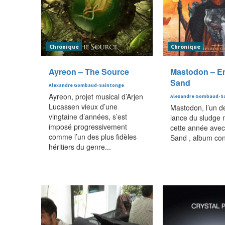
Chronique
Chronique
Ayreon – The Source
Mastodon – E
Sand
Alexandre Gombaud-Saintonge
Ayreon, projet musical d’Arjen
Alexandre Gombaud-S
Lucassen vieux d’une
Mastodon, l’un d
vingtaine d’années, s’est
lance du sludge m
imposé progressivement
cette année avec
comme l’un des plus fidèles
Sand , album conc
héritiers du genre...