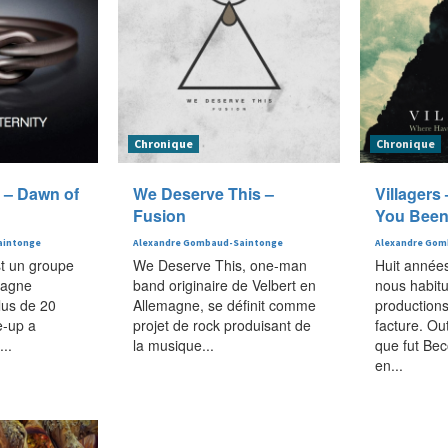
Chronique
Chronique
e – Dawn of
We Deserve This –
Villagers
Fusion
You Been 
aintonge
Alexandre Gombaud-Saintonge
Alexandre Gom
st un groupe
We Deserve This, one-man
Huit années
magne
band originaire de Velbert en
nous habit
lus de 20
Allemagne, se définit comme
productions
e-up a
projet de rock produisant de
facture. Out
..
la musique...
que fut Be
en...