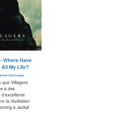
 – Where Have
All My Life?
baud-Saintonge
 que Villagers
ue à des
 d’excellente
re la révélation
coming a Jackal