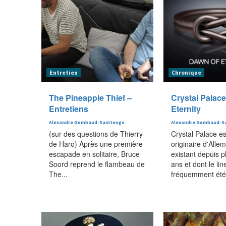
Entretien
Chronique
The Pineapple Thief –
Crystal Palac
Entretiens
Eternity
Alexandre Gombaud-Saintonge
Alexandre Gombaud-S
(sur des questions de Thierry
Crystal Palace e
de Haro) Après une première
originaire d'Alle
escapade en solitaire, Bruce
existant depuis p
Soord reprend le flambeau de
ans et dont le lin
The...
fréquemment été.