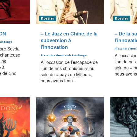
Dossier
Dossier
SON
– Le Jazz en Chine, de la
– De la s
subversion à
l’innovat
aintonge
l’innovation
core Sevda
Alexandre Gom
 chanteuse
A l’occasio
Alexandre Gombaud-Saintonge
gine
l’un de nos
A l’occasion de l’escapade de
e à
sein du « p
l’un de nos chroniqueurs au
e de cinq
nous avons 
sein du « pays du Milieu »,
nous avons tenu...