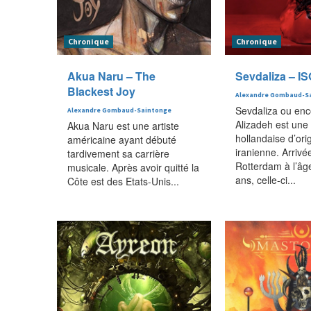
Chronique
Chronique
Akua Naru – The
Sevdaliza – I
Blackest Joy
Alexandre Gombaud-S
Sevdaliza ou en
Alexandre Gombaud-Saintonge
Alizadeh est une
Akua Naru est une artiste
hollandaise d’ori
américaine ayant débuté
iranienne. Arrivé
tardivement sa carrière
Rotterdam à l’âg
musicale. Après avoir quitté la
ans, celle-ci...
Côte est des Etats-Unis...