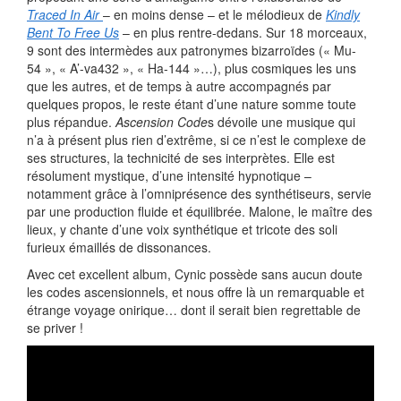
Traced In Air
– en moins dense – et le mélodieux de
Kindly
Bent To Free Us
– en plus rentre-dedans. Sur 18 morceaux,
9 sont des intermèdes aux patronymes bizarroïdes (« Mu-
54 », « A’-va432 », « Ha-144 »…), plus cosmiques les uns
que les autres, et de temps à autre accompagnés par
quelques propos, le reste étant d’une nature somme toute
plus répandue.
Ascension Code
s dévoile une musique qui
n’a à présent plus rien d’extrême, si ce n’est le complexe de
ses structures, la technicité de ses interprètes. Elle est
résolument mystique, d’une intensité hypnotique –
notamment grâce à l’omniprésence des synthétiseurs, servie
par une production fluide et équilibrée. Malone, le maître des
lieux, y chante d’une voix synthétique et tricote des soli
furieux émaillés de dissonances.
Avec cet excellent album, Cynic possède sans aucun doute
les codes ascensionnels, et nous offre là un remarquable et
étrange voyage onirique… dont il serait bien regrettable de
se priver !