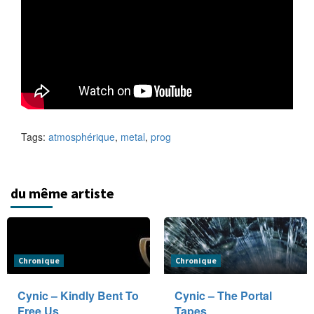
Tags:
atmosphérique
,
metal
,
prog
du même artiste
Chronique
Chronique
Cynic – Kindly Bent To
Cynic – The Portal
Free Us
Tapes