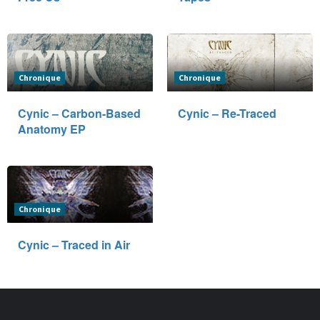
Chronique
Chronique
Cynic – Carbon-Based
Cynic – Re-Traced
Anatomy EP
Chronique
Cynic – Traced in Air