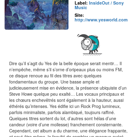
Label:
InsideOut / Sony
Music
Site:
http://www.yesworld.com
Dire qu’il s’agit du Yes de la belle époque serait mentir… Il
n’empêche, même s’il s’orne d’oripeaux plus ou moins FM,
ce disque renoue au fil des titres avec quelques
fondamentaux du groupe. Une basse ample et
judicieusement mise en évidence, la présence ubiquiste d’un
Steve Howe quelque peu exalté… Les vocaux principaux et
les chœurs enchevêtrés sont également à la hauteur, aussi
éthérés qu’intenses. Yes édifie ici un Rock Prog lumineux,
parfois minimaliste, parfois alambiqué, toujours raffiné.
Quelques titres sortent du lot, d’autres sont hélas d’une
candeur (voire d’une mollesse) franchement consternante.
Cependant, cet album a du charme, une élégance frappante,
et peut-être même, la faculté de combler un manque avéré