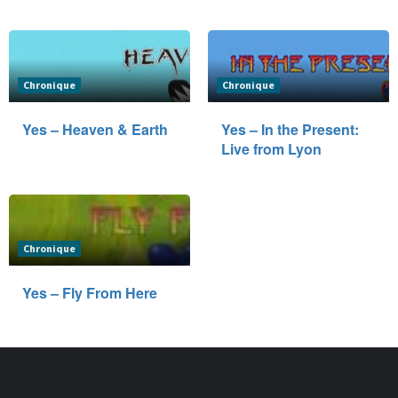
Chronique
Chronique
Yes – Heaven & Earth
Yes – In the Present:
Live from Lyon
Chronique
Yes – Fly From Here