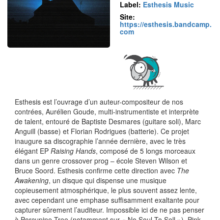
Label:
Esthesis Music
Site:
https://esthesis.bandcamp.
com
Esthesis est l’ouvrage d’un auteur-compositeur de nos
contrées, Aurélien Goude, multi-instrumentiste et interprète
de talent, entouré de Baptiste Desmares (guitare soli), Marc
Anguill (basse) et Florian Rodrigues (batterie). Ce projet
inaugure sa discographie l’année dernière, avec le très
élégant EP
Raising Hands
, composé de 5 longs morceaux
dans un genre crossover prog – école Steven Wilson et
Bruce Soord. Esthesis confirme cette direction avec
The
Awakening
, un disque qui dispense une musique
copieusement atmosphérique, le plus souvent assez lente,
avec cependant une emphase suffisamment exaltante pour
capturer sûrement l’auditeur. Impossible ici de ne pas penser
à Porcupine Tree (notamment sur « No Soul To Sell »), Pink