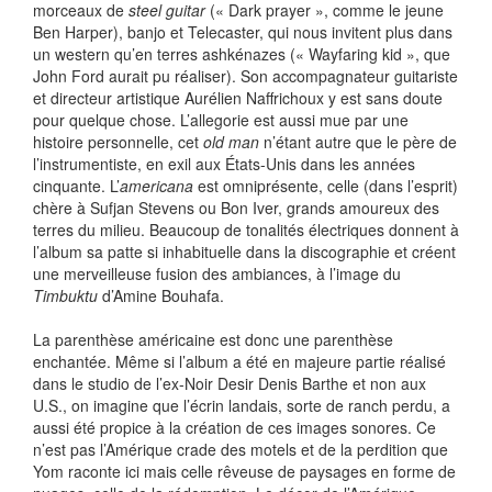
morceaux de
steel guitar
(« Dark prayer », comme le jeune
Ben Harper), banjo et Telecaster, qui nous invitent plus dans
un western qu’en terres ashkénazes (« Wayfaring kid », que
John Ford aurait pu réaliser). Son accompagnateur guitariste
et directeur artistique Aurélien Naffrichoux y est sans doute
pour quelque chose. L’allegorie est aussi mue par une
histoire personnelle, cet
old man
n’étant autre que le père de
l’instrumentiste, en exil aux États-Unis dans les années
cinquante. L’
americana
est omniprésente, celle (dans l’esprit)
chère à Sufjan Stevens ou Bon Iver, grands amoureux des
terres du milieu. Beaucoup de tonalités électriques donnent à
l’album sa patte si inhabituelle dans la discographie et créent
une merveilleuse fusion des ambiances, à l’image du
Timbuktu
d’Amine Bouhafa.
La parenthèse américaine est donc une parenthèse
enchantée. Même si l’album a été en majeure partie réalisé
dans le studio de l’ex-Noir Desir Denis Barthe et non aux
U.S., on imagine que l’écrin landais, sorte de ranch perdu, a
aussi été propice à la création de ces images sonores. Ce
n’est pas l’Amérique crade des motels et de la perdition que
Yom raconte ici mais celle rêveuse de paysages en forme de