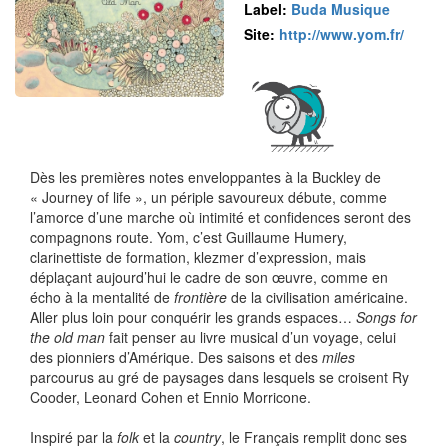
Label:
Buda Musique
Site:
http://www.yom.fr/
Dès les premières notes enveloppantes à la Buckley de
« Journey of life », un périple savoureux débute, comme
l’amorce d’une marche où intimité et confidences seront des
compagnons route. Yom, c’est Guillaume Humery,
clarinettiste de formation, klezmer d’expression, mais
déplaçant aujourd’hui le cadre de son œuvre, comme en
écho à la mentalité de
frontière
de la civilisation américaine.
Aller plus loin pour conquérir les grands espaces…
Songs for
the old man
fait penser au livre musical d’un voyage, celui
des pionniers d’Amérique. Des saisons et des
miles
parcourus au gré de paysages dans lesquels se croisent Ry
Cooder, Leonard Cohen et Ennio Morricone.
Inspiré par la
folk
et la
country
, le Français remplit donc ses