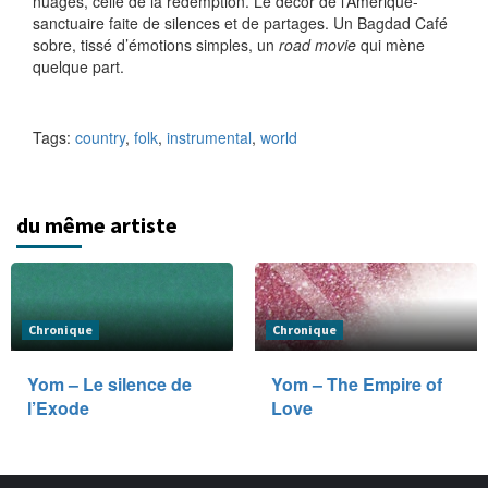
nuages, celle de la rédemption. Le décor de l’Amérique-
sanctuaire faite de silences et de partages. Un Bagdad Café
sobre, tissé d’émotions simples, un
road movie
qui mène
quelque part.
Tags:
country
,
folk
,
instrumental
,
world
du même artiste
Chronique
Chronique
Yom – Le silence de
Yom – The Empire of
l’Exode
Love