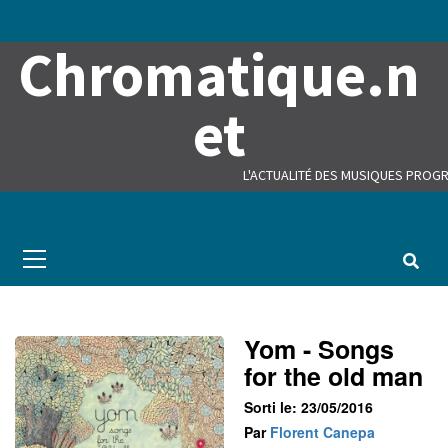
Skip
to
Chromatique.n
content
et
L'ACTUALITÉ DES MUSIQUES PROGR
Primary
Menu
Yom - Songs
for the old man
Sorti le: 23/05/2016
Par
Florent Canepa