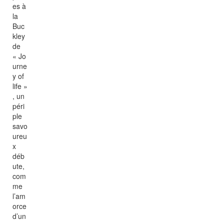
es à
la
Buc
kley
de
« Jo
urne
y of
life »
, un
péri
ple
savo
ureu
x
déb
ute,
com
me
l’am
orce
d’un