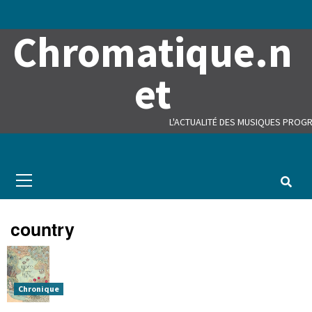
Skip
to
Chromatique.n
content
et
L'ACTUALITÉ DES MUSIQUES PROGR
Primary
Menu
country
Chronique