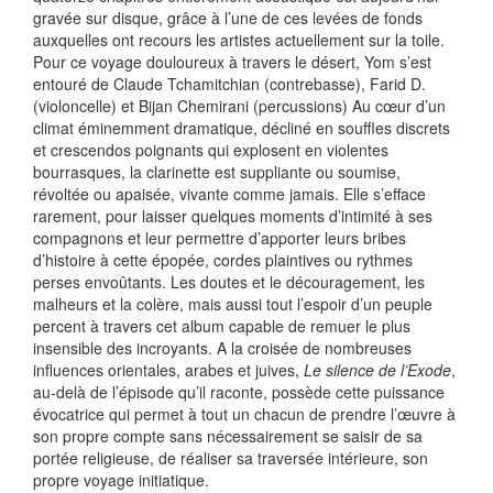
gravée sur disque, grâce à l’une de ces levées de fonds
auxquelles ont recours les artistes actuellement sur la toile.
Pour ce voyage douloureux à travers le désert, Yom s’est
entouré de Claude Tchamitchian (contrebasse), Farid D.
(violoncelle) et Bijan Chemirani (percussions) Au cœur d’un
climat éminemment dramatique, décliné en souffles discrets
et crescendos poignants qui explosent en violentes
bourrasques, la clarinette est suppliante ou soumise,
révoltée ou apaisée, vivante comme jamais. Elle s’efface
rarement, pour laisser quelques moments d’intimité à ses
compagnons et leur permettre d’apporter leurs bribes
d’histoire à cette épopée, cordes plaintives ou rythmes
perses envoûtants. Les doutes et le découragement, les
malheurs et la colère, mais aussi tout l’espoir d’un peuple
percent à travers cet album capable de remuer le plus
insensible des incroyants. A la croisée de nombreuses
influences orientales, arabes et juives,
Le silence de l’Exode
,
au-delà de l’épisode qu’il raconte, possède cette puissance
évocatrice qui permet à tout un chacun de prendre l’œuvre à
son propre compte sans nécessairement se saisir de sa
portée religieuse, de réaliser sa traversée intérieure, son
propre voyage initiatique.