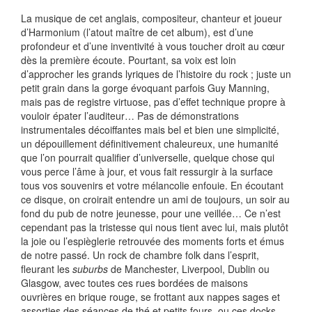
La musique de cet anglais, compositeur, chanteur et joueur
d’Harmonium (l’atout maître de cet album), est d’une
profondeur et d’une inventivité à vous toucher droit au cœur
dès la première écoute. Pourtant, sa voix est loin
d’approcher les grands lyriques de l’histoire du rock ; juste un
petit grain dans la gorge évoquant parfois Guy Manning,
mais pas de registre virtuose, pas d’effet technique propre à
vouloir épater l’auditeur… Pas de démonstrations
instrumentales décoiffantes mais bel et bien une simplicité,
un dépouillement définitivement chaleureux, une humanité
que l’on pourrait qualifier d’universelle, quelque chose qui
vous perce l’âme à jour, et vous fait ressurgir à la surface
tous vos souvenirs et votre mélancolie enfouie. En écoutant
ce disque, on croirait entendre un ami de toujours, un soir au
fond du pub de notre jeunesse, pour une veillée… Ce n’est
cependant pas la tristesse qui nous tient avec lui, mais plutôt
la joie ou l’espièglerie retrouvée des moments forts et émus
de notre passé. Un rock de chambre folk dans l’esprit,
fleurant les
suburbs
de Manchester, Liverpool, Dublin ou
Glasgow, avec toutes ces rues bordées de maisons
ouvrières en brique rouge, se frottant aux nappes sages et
assorties des séances de thé et petits fours, ou ces docks