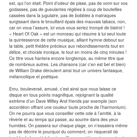
est, qui l’on était. Point d’odeur de pisse, pas de vomi sur vos
godasses, pas de gueulantes réglées à coup de bouteilles
cassées dans la jugulaire, pas de
bobbies
à matraques
surgissant dans le brouillard épais des mauvais tabacs, non,
car on vous l’assure, ici vous vous seriez trompé de bistrot !
« Heart Of Oak » est un morceau qui résume à lui seul toute
la quintessence de cette musique, alliant hymne debout sur
la table, petit théâtre précieux aux rebondissements tout en
délice, et chorale ironique, le tout en moins de cinq minutes !
Ce titre vous hantera encore longtemps, au même titre que
de nombreux autres. Les chansons (car c’en est bel et bien)
de William Drake déroulent ainsi tout un univers fantasque,
mélancolique et poétique.
Emu, bouleversé, amusé, c’est ainsi que nous laisse ce
disque en tous points magnifique, rejoignant la qualité
extrême d’un Dave Willey And friends par exemple (son
accordéon offrant une couleur toute proche de l’harmonium).
On ne pourra que vous conseiller cette ode à l’amitié, à la
rêverie et au temps qui passe, au sourire dans des yeux
humides. On passera sur chaque plage, on n’essaiera même
pas de décrire le pourquoi du comment, on risquerait de