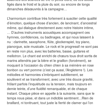
figés dans le froid et la pluie du soir, ou encore de longs
dimanches désœuvrés à la campagne…
L’harmonium contribue très fortement à susciter cette qualité
d’émotion, quelque chose d’ancien, de lancinant, d’ancestral
même, qui dialogue directement avec notre histoire intime,
… D’autres instruments acoustiques accompagnent ces
hymnes, confidences, ou badinages, et qui nous laissent à
nu : clarinette, saxophone, flûte, glockenspiel, toy piano,
pianorgue, scie musicale. Le rock et le progressif ne sont pas
en reste non plus, avec les batteries, basse, guitares et
mellotron. Le chant est enrichi de chœurs tous droit sortis de
marins attendris par la bière et le graillon (forcément), se
moquant à l’occasion du chien chien à sa mémère en rose
bonbon ou vert pomme (c’est ça aussi, l’Angleterre !). Les
mélodies et harmonies s’imbriquent subtilement, se
soulèvent et se transforment, avec une très douce gravité,
frôlant parfois l’inquiétude ou la tension, mais toujours en
demie teinte, d’une fluidité remarquable, et de chaque
instant. Chaque pièce en appelle à la suivante, sans que le
temps nous pèse, et dans un indicible sentiment…Rien de
braillard, ni tonitruant, tout juste la fierté de clamer qui l’on