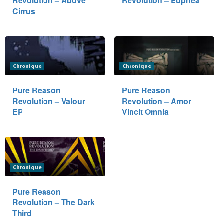
Revolution – Above
Revolution – Eupnea
Cirrus
Chronique
Chronique
Pure Reason
Pure Reason
Revolution – Valour
Revolution – Amor
EP
Vincit Omnia
Chronique
Pure Reason
Revolution – The Dark
Third