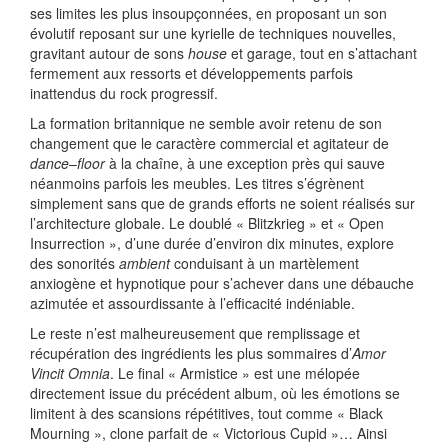
ses limites les plus insoupçonnées, en proposant un son
évolutif reposant sur une kyrielle de techniques nouvelles,
gravitant autour de sons
house
et garage, tout en s’attachant
fermement aux ressorts et développements parfois
inattendus du rock progressif.
La formation britannique ne semble avoir retenu de son
changement que le caractère commercial et agitateur de
dance
–
floor
à la chaîne, à une exception près qui sauve
néanmoins parfois les meubles. Les titres s’égrènent
simplement sans que de grands efforts ne soient réalisés sur
l’architecture globale. Le doublé « Blitzkrieg » et « Open
Insurrection », d’une durée d’environ dix minutes, explore
des sonorités
ambient
conduisant à un martèlement
anxiogène et hypnotique pour s’achever dans une débauche
azimutée et assourdissante à l’efficacité indéniable.
Le reste n’est malheureusement que remplissage et
récupération des ingrédients les plus sommaires d’
Amor
Vincit Omnia
. Le final « Armistice » est une mélopée
directement issue du précédent album, où les émotions se
limitent à des scansions répétitives, tout comme « Black
Mourning », clone parfait de « Victorious Cupid »… Ainsi