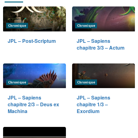
Chronique
Chronique
JPL – Post-Scriptum
JPL – Sapiens
chapitre 3/3 – Actum
Chronique
Chronique
JPL – Sapiens
JPL – Sapiens
chapitre 2/3 – Deus ex
chapitre 1/3 –
Machina
Exordium