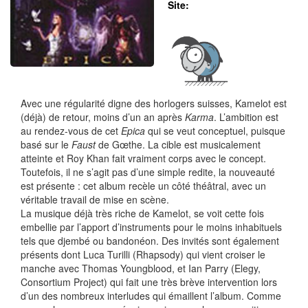
Site:
Avec une régularité digne des horlogers suisses, Kamelot est
(déjà) de retour, moins d’un an après
Karma
. L’ambition est
au rendez-vous de cet
Epica
qui se veut conceptuel, puisque
basé sur le
Faust
de Gœthe. La cible est musicalement
atteinte et Roy Khan fait vraiment corps avec le concept.
Toutefois, il ne s’agit pas d’une simple redite, la nouveauté
est présente : cet album recèle un côté théâtral, avec un
véritable travail de mise en scène.
La musique déjà très riche de Kamelot, se voit cette fois
embellie par l’apport d’instruments pour le moins inhabituels
tels que djembé ou bandonéon. Des invités sont également
présents dont Luca Turilli (Rhapsody) qui vient croiser le
manche avec Thomas Youngblood, et Ian Parry (Elegy,
Consortium Project) qui fait une très brève intervention lors
d’un des nombreux interludes qui émaillent l’album. Comme