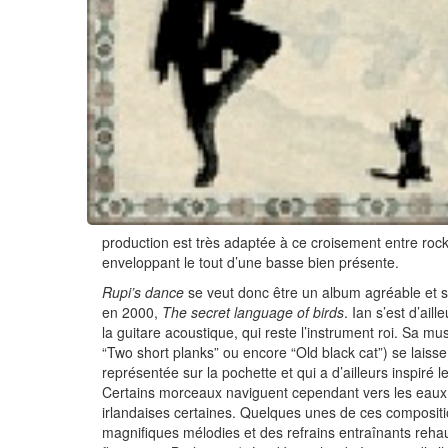
production est très adaptée à ce croisement entre rock, 
enveloppant le tout d’une basse bien présente.
Rupi’s dance
se veut donc être un album agréable et sa
en 2000,
The secret language of birds
. Ian s’est d’ai
la guitare acoustique, qui reste l’instrument roi. Sa mus
“Two short planks” ou encore “Old black cat”) se lais
représentée sur la pochette et qui a d’ailleurs inspiré le
Certains morceaux naviguent cependant vers les eaux p
irlandaises certaines. Quelques unes de ces compositio
magnifiques mélodies et des refrains entraînants rehau