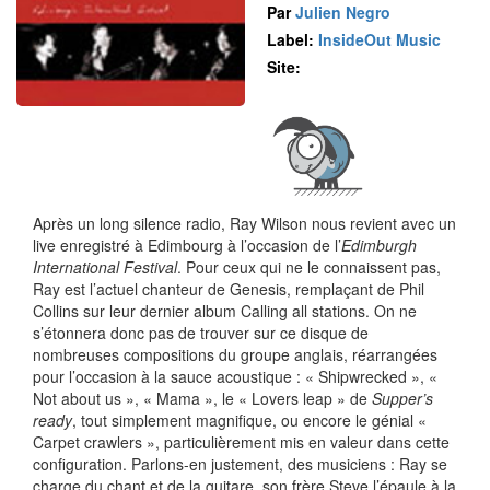
Par
Julien Negro
Label:
InsideOut Music
Site:
Après un long silence radio, Ray Wilson nous revient avec un
live enregistré à Edimbourg à l’occasion de l’
Edimburgh
International Festival
. Pour ceux qui ne le connaissent pas,
Ray est l’actuel chanteur de Genesis, remplaçant de Phil
Collins sur leur dernier album Calling all stations. On ne
s’étonnera donc pas de trouver sur ce disque de
nombreuses compositions du groupe anglais, réarrangées
pour l’occasion à la sauce acoustique : « Shipwrecked », «
Not about us », « Mama », le « Lovers leap » de
Supper’s
ready
, tout simplement magnifique, ou encore le génial «
Carpet crawlers », particulièrement mis en valeur dans cette
configuration. Parlons-en justement, des musiciens : Ray se
charge du chant et de la guitare, son frère Steve l’épaule à la