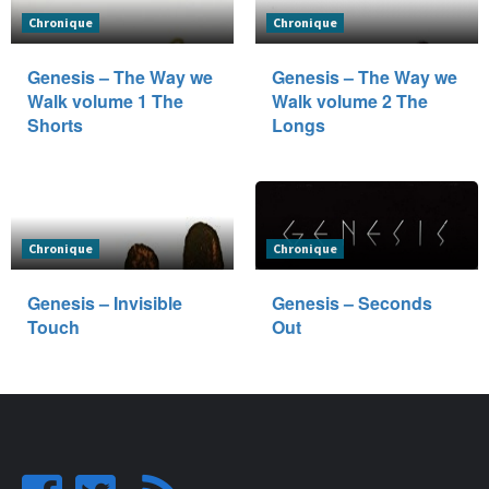
Chronique
Chronique
Genesis – The Way we
Genesis – The Way we
Walk volume 1 The
Walk volume 2 The
Shorts
Longs
Chronique
Chronique
Genesis – Invisible
Genesis – Seconds
Touch
Out