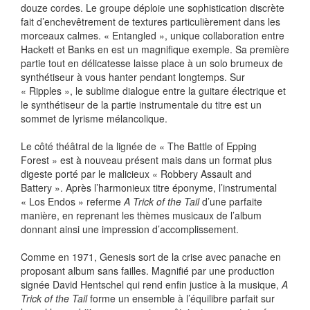
douze cordes. Le groupe déploie une sophistication discrète
fait d’enchevêtrement de textures particulièrement dans les
morceaux calmes. « Entangled », unique collaboration entre
Hackett et Banks en est un magnifique exemple. Sa première
partie tout en délicatesse laisse place à un solo brumeux de
synthétiseur à vous hanter pendant longtemps. Sur
« Ripples », le sublime dialogue entre la guitare électrique et
le synthétiseur de la partie instrumentale du titre est un
sommet de lyrisme mélancolique.
Le côté théâtral de la lignée de « The Battle of Epping
Forest » est à nouveau présent mais dans un format plus
digeste porté par le malicieux « Robbery Assault and
Battery ». Après l’harmonieux titre éponyme, l’instrumental
« Los Endos » referme
A Trick of the Tail
d’une parfaite
manière, en reprenant les thèmes musicaux de l’album
donnant ainsi une impression d’accomplissement.
Comme en 1971, Genesis sort de la crise avec panache en
proposant album sans failles. Magnifié par une production
signée David Hentschel qui rend enfin justice à la musique,
A
Trick of the Tail
forme un ensemble à l’équilibre parfait sur