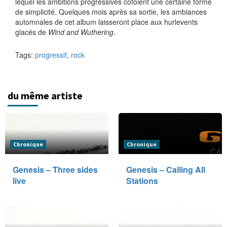
lequel les ambitions progressives côtoient une certaine forme
de simplicité. Quelques mois après sa sortie, les ambiances
automnales de cet album laisseront place aux hurlevents
glacés de
Wind and Wuthering
.
Tags:
progressif
,
rock
du même artiste
Chronique
Chronique
Genesis – Three sides
Genesis – Calling All
live
Stations