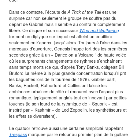
Dans ce contexte, l’écoute de
A Trick of the Tail
est une
surprise car non seulement le groupe ne souffre pas du
départ de Gabriel mais il semble au contraire complètement
libéré. Ce disque et son successeur
Wind and Wuthering
forment un diptyque sur lequel est atteint un équilibre
seulement entr’aperçu jusqu’ alors. Toujours à l’aise dans les
morceaux d’ouverture, Genesis frappe fort dès les premières
secondes grâce à un « Dance on a Volcano ” de haute volée
où les surprenants changements de rythmes s’enchaînent
sans temps morts (ce qui, d’après Tony Banks, obligeait Bill
Bruford lui-même à la plus grande concentration lorsqu’il prit
les baguettes lors de la tournée de 1976). Gabriel parti,
Banks, Hackett, Rutherford et Collins ont laissé les
ambiances urbaines de côté et renouent avec l’aspect plus
romantique, typiquement anglais tout en innovant par petites
touches (le son lourd de la rythmique de « Squonk » est
inspiré par « Kashmir » de Led Zeppelin, les synthétiseurs et
les effets se diversifient).
Le quatuor retrouve aussi une certaine simplicité rappelant
Trespass
marquée par le retour au premier plan de la guitare