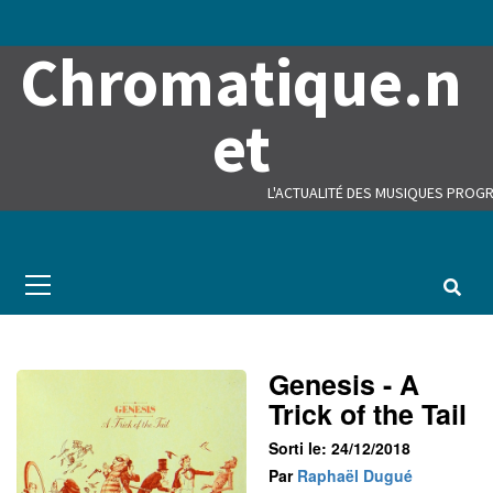
Skip
to
Chromatique.n
content
et
L'ACTUALITÉ DES MUSIQUES PROGR
Primary
Menu
Genesis - A
Trick of the Tail
Sorti le: 24/12/2018
Par
Raphaël Dugué